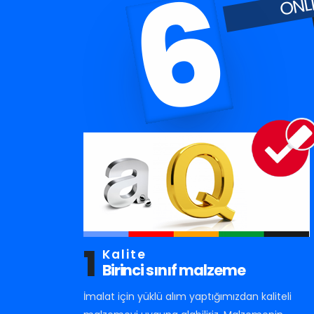
6
1
Kalite
Birinci sınıf malzeme
İmalat için yüklü alım yaptığımızdan kaliteli