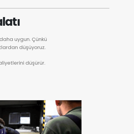
latı
k daha uygun. Çünkü
tlardan düşüyoruz.
iyetlerini düşürür.