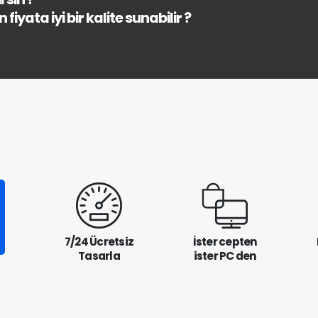
fiyata iyi bir kalite sunabilir ?
7/24 Ücretsiz
İster cepten
Tasarla
ister PC den