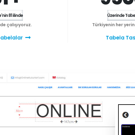
'nin 81 ilinde
Üzerinde Tabel
e de çalışıyoruz.
Türkiyenin her yeri
abelalar
Tabela Tas