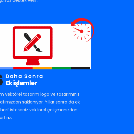
şulsuz destek verir.
6
Daha Sonra
Ek işlemler
m vektörel tasarım logo ve tasarımınız
rafımızdan saklanıyor. Yıllar sonra da ek
r harf isteseniz vektörel çalışmanızdan
artırız.