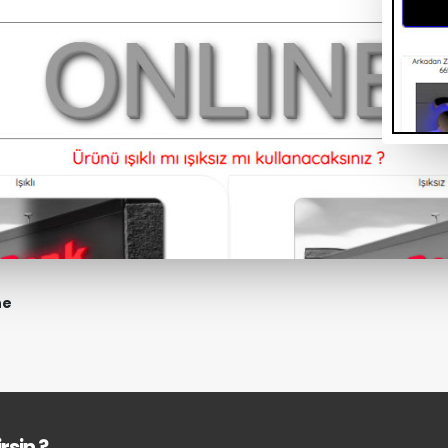
ne
rsin ?