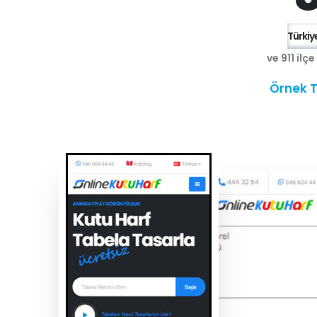
Türkiye
ve 911 ilç
Örnek T