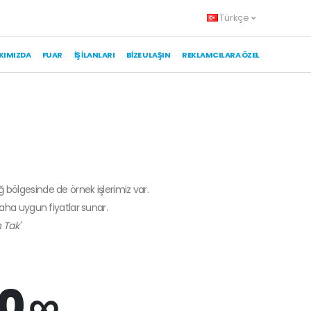
Türkçe
KIMIZDA
FUAR
İŞ İLANLARI
BIZE ULAŞIN
REKLAMCILARA ÖZEL
ğ bölgesinde de örnek işlerimiz var.
daha uygun fiyatlar sunar.
 Tak'
0 ∞