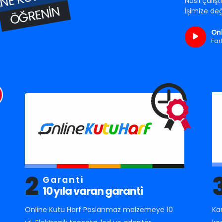
Nasıl çalış
ÖĞRENIN
İşimize değ
Onl
Far
2
Garanti
10 yıla varan garanti
Online Kutu Harf Paslanmaz malzemeye 10
Ka