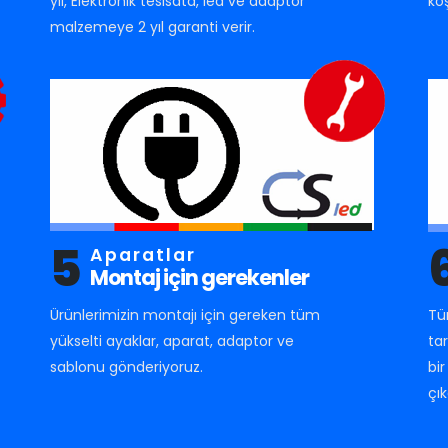
yıl, Elektronik tesisata, led ve adaptör
ko
malzemeye 2 yıl garanti verir.
5
Aparatlar
Montaj için gerekenler
Ürünlerimizin montajı için gereken tüm
Tü
yükselti ayaklar, aparat, adaptor ve
ta
sablonu gönderiyoruz.
bi
çık