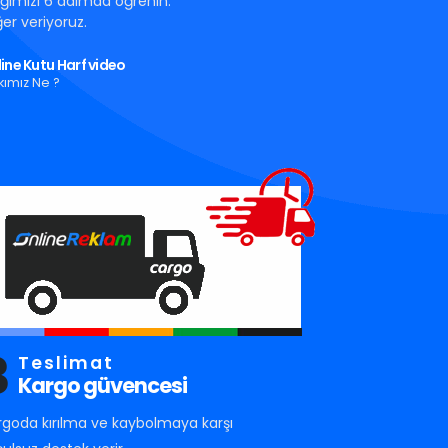
tığımızı 6 adımda öğrenin.
er veriyoruz.
ine Kutu Harf video
kımız Ne ?
3
Teslimat
Kargo güvencesi
rgoda kırılma ve kaybolmaya karşı