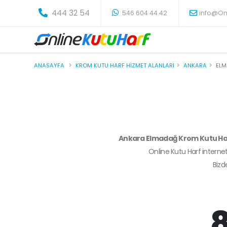
-
444 32 54
546 604 44 42
info@On
ANASAYFA
KROM KUTU HARF HIZMET ALANLARI
ANKARA
EL
Ankara Elmadağ Krom Kutu H
Online Kutu Harf internet
Biz
8