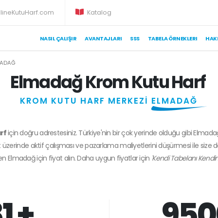
lineKutuHarf.com
Katalog
NASIL ÇALIŞIR
AVANTAJLARI
SSS
TABELA ÖRNEKLERI
HAK
MADAĞ
Elmadağ Krom Kutu Harf
KROM KUTU HARF MERKEZİ
ELMADAĞ
arf
için doğru adrestesiniz. Türkiye'nin bir çok yerinde olduğu gibi Elmada
 üzerinde aktif çalışması ve pazarlama maliyetlerini düşürmesi ile size 
den
Elmadağ
için fiyat alın. Daha uygun fiyatlar için
'Kendi Tabelanı Kendin
1 +
950