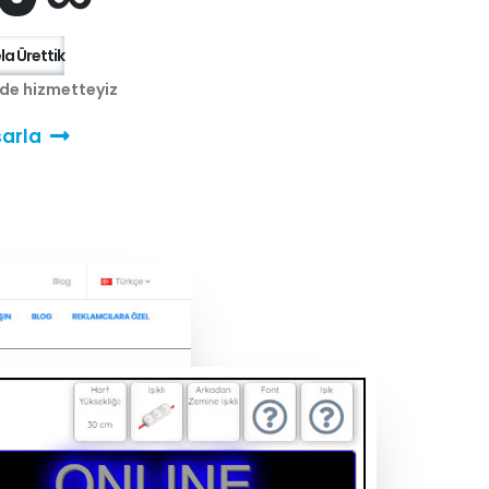
a Ürettik
nde hizmetteyiz
arla