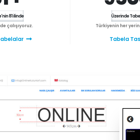
'nin 81 ilinde
Üzerinde Tabel
e de çalışıyoruz.
Türkiyenin her yeri
abelalar
Tabela Tas