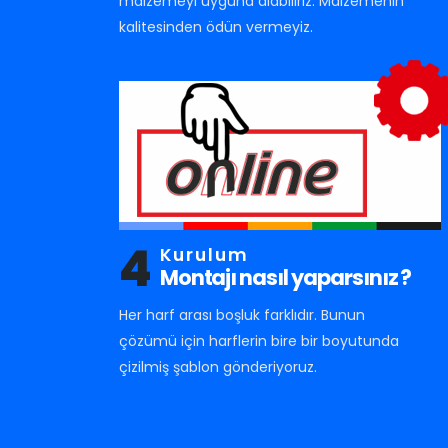
malzemeyi uyguna alabiliriz. Malzemenin
kalitesinden ödün vermeyiz.
4
Kurulum
Montajı nasıl yaparsınız ?
Her harf arası boşluk farklıdır. Bunun
çözümü için harflerin bire bir boyutunda
çizilmiş şablon gönderiyoruz.