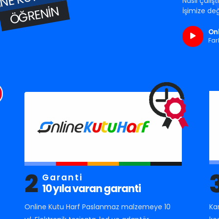
Nasıl çalış
ÖĞRENIN
İşimize değ
Onl
Far
2
Garanti
10 yıla varan garanti
Online Kutu Harf Paslanmaz malzemeye 10
Ka