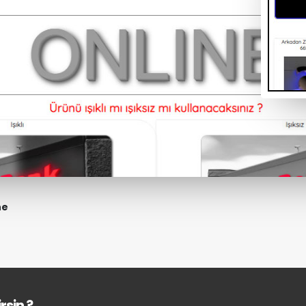
ne
rsin ?