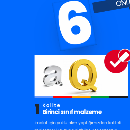
6
1
Kalite
Birinci sınıf malzeme
İmalat için yüklü alım yaptığımızdan kaliteli