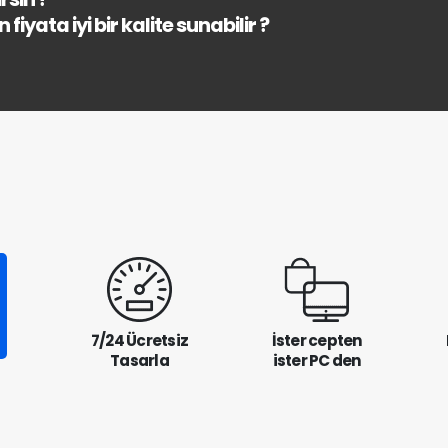
fiyata iyi bir kalite sunabilir ?
7/24 Ücretsiz
İster cepten
Tasarla
ister PC den