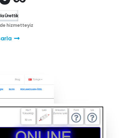
a Ürettik
nde hizmetteyiz
arla