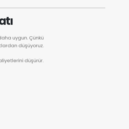
atı
 daha uygun. Çünkü
tlardan düşüyoruz.
iyetlerini düşürür.