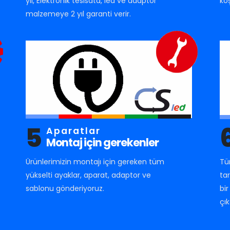
yıl, Elektronik tesisata, led ve adaptör
ko
malzemeye 2 yıl garanti verir.
5
Aparatlar
Montaj için gerekenler
Ürünlerimizin montajı için gereken tüm
Tü
yükselti ayaklar, aparat, adaptor ve
ta
sablonu gönderiyoruz.
bi
çık