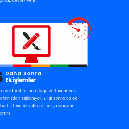
şulsuz destek verir.
6
Daha Sonra
Ek işlemler
m vektörel tasarım logo ve tasarımınız
rafımızdan saklanıyor. Yıllar sonra da ek
r harf isteseniz vektörel çalışmanızdan
artırız.