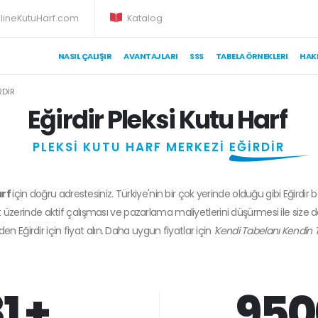
lineKutuHarf.com
Katalog
NASIL ÇALIŞIR
AVANTAJLARI
SSS
TABELA ÖRNEKLERI
HAK
RDIR
Eğirdir Pleksi Kutu Harf
PLEKSİ KUTU HARF MERKEZİ
EĞİRDİR
arf
için doğru adrestesiniz. Türkiye'nin bir çok yerinde olduğu gibi Eğirdir 
 üzerinde aktif çalışması ve pazarlama maliyetlerini düşürmesi ile size 
zden
Eğirdir
için fiyat alın. Daha uygun fiyatlar için
'Kendi Tabelanı Kendin T
1 +
950