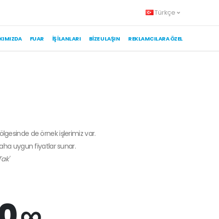
Türkçe
KIMIZDA
FUAR
İŞ İLANLARI
BIZE ULAŞIN
REKLAMCILARA ÖZEL
bölgesinde de örnek işlerimiz var.
daha uygun fiyatlar sunar.
ak'
0 ∞