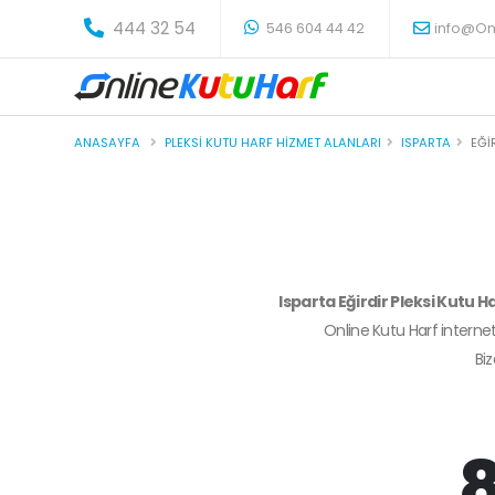
-
444 32 54
546 604 44 42
info@On
ANASAYFA
PLEKSI KUTU HARF HIZMET ALANLARI
ISPARTA
EĞI
Isparta Eğirdir Pleksi Kutu H
Online Kutu Harf internet
Bi
8