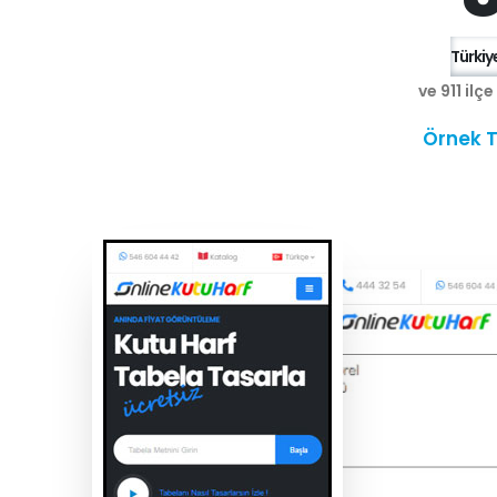
Türkiye
ve 911 ilç
Örnek T