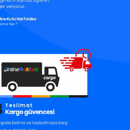
tığımızı 6 adımda öğrenin.
er veriyoruz.
ine Kutu Harf video
kımız Ne ?
3
Teslimat
Kargo güvencesi
rgoda kırılma ve kaybolmaya karşı