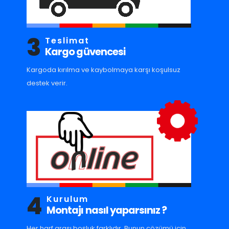
3
Teslimat
Kargo güvencesi
Kargoda kırılma ve kaybolmaya karşı koşulsuz
destek verir.
4
Kurulum
Montajı nasıl yaparsınız ?
Her harf arası boşluk farklıdır. Bunun çözümü için