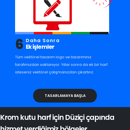
6
Daha Sonra
Ek işlemler
Tüm vektörel tasarım logo ve tasarımınız
tarafımızdan saklanıyor. Yıllar sonra da ek bir harf
isteseniz vektörel çalışmanızdan çıkartırız.
TASARLAMAYA BAŞLA
Krom kutu harf için Düziçi çapında
hizmet verdiğimiz bölgeler