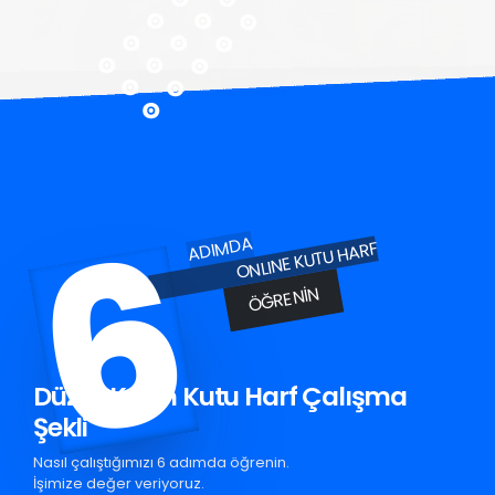
6
ADIMDA
ONLINE KUTU HARF
ÖĞRENIN
Düziçi Krom Kutu Harf Çalışma
Şekli
Nasıl çalıştığımızı 6 adımda öğrenin.
İşimize değer veriyoruz.