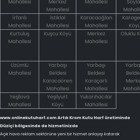
Mahallesi
Merkez
Mahallesi
Soyla
Mahallesi
Mahall
İrfanlı
İstiklal
Karacaoğlan
Karage
Mahallesi
Mahallesi
Mahallesi
Köy
Kurtuluş
Kuşcu Köyü
Merkez
Oluklu 
Mahallesi
Mahallesi
Üzümlü
Yarbaşı
Yarbaşı
Yarba
Mahallesi
Beldesi
Beldesi
Belde
Karacaören
Karaçarlı
Merk
Mahallesi
Mahallesi
Mahall
Yeşilova
Yeşilyurt
Yukarıhacılar
Mahallesi
Köyü
Mahallesi
www.onlinekutuharf.com Artık Krom Kutu Harf üretiminde
Düziçi bölgesinde de hizmetinizde
Açık hava reklam sektörüne yeni bir hizmet anlayışı katarak