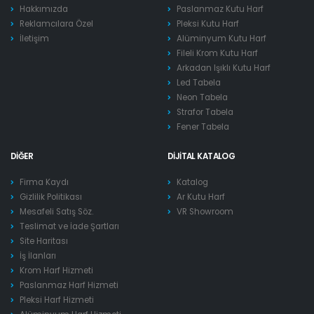
Hakkımızda
Paslanmaz Kutu Harf
Reklamcılara Özel
Pleksi Kutu Harf
İletişim
Alüminyum Kutu Harf
Fileli Krom Kutu Harf
Arkadan Işıklı Kutu Harf
Led Tabela
Neon Tabela
Strafor Tabela
Fener Tabela
DIĞER
DIJITAL KATALOG
Firma Kaydı
Katalog
Gizlilik Politikası
Ar Kutu Harf
Mesafeli Satış Söz.
VR Showroom
Teslimat ve İade Şartları
Site Haritası
İş İlanları
Krom Harf Hizmeti
Paslanmaz Harf Hizmeti
Pleksi Harf Hizmeti