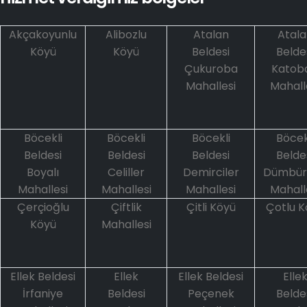
Akçakoyunlu
Alibozlu
Atalan
Atala
Köyü
Köyü
Beldesi
Belde
Çukuroba
Katoba
Mahallesi
Mahall
Böcekli
Böcekli
Böcekli
Böcek
Beldesi
Beldesi
Beldesi
Belde
Boyalı
Celiller
Demirciler
Dümbür
Mahallesi
Mahallesi
Mahallesi
Mahall
Çerçioğlu
Çiftlik
Çitli Köyü
Çotlu K
Köyü
Mahallesi
Ellek Beldesi
Ellek
Ellek Beldesi
Elle
İrfaniye
Beldesi
Peçenek
Belde