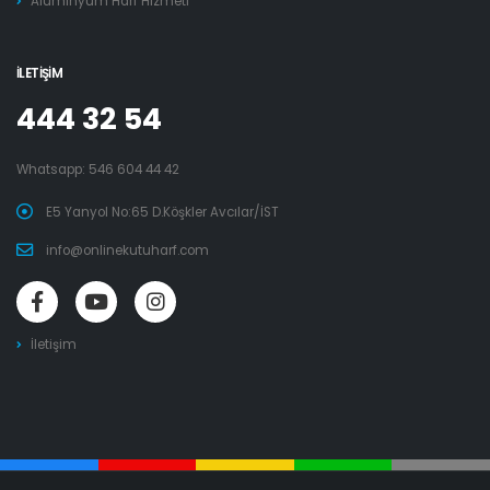
Alüminyum Harf Hizmeti
İLETIŞIM
444 32 54
Whatsapp:
546 604 44 42
E5 Yanyol No:65 D.Köşkler Avcılar/İST
info@onlinekutuharf.com
İletişim