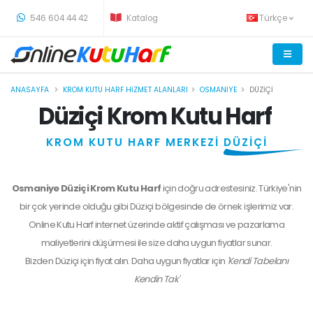
-
546 604 44 42
Katalog
Türkçe
ANASAYFA
KROM KUTU HARF HIZMET ALANLARI
OSMANIYE
DÜZIÇI
Düziçi Krom Kutu Harf
KROM KUTU HARF MERKEZİ
DÜZİÇİ
Osmaniye Düziçi Krom Kutu Harf
için doğru adrestesiniz. Türkiye'nin
bir çok yerinde olduğu gibi Düziçi bölgesinde de örnek işlerimiz var.
Online Kutu Harf internet üzerinde aktif çalışması ve pazarlama
maliyetlerini düşürmesi ile size daha uygun fiyatlar sunar.
Bizden
Düziçi
için fiyat alın. Daha uygun fiyatlar için
'Kendi Tabelanı
Kendin Tak'