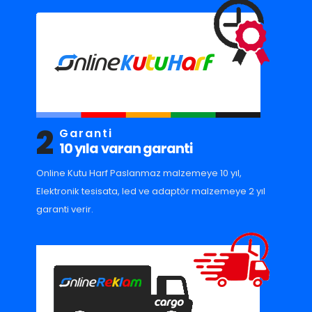
2
Garanti
10 yıla varan garanti
Online Kutu Harf Paslanmaz malzemeye 10 yıl,
Elektronik tesisata, led ve adaptör malzemeye 2 yıl
garanti verir.