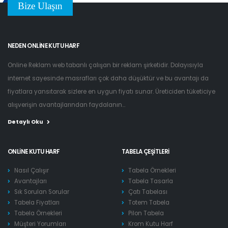
Bize Ulaşın
NEDEN ONLINE KUTU HARF
Online Reklam web tabanlı çalışan bir reklam şirketidir. Dolayısıyla
internet sayesinde masrafları çok daha düşüktür ve bu avantajı da
fiyatlara yansıtarak sizlere en uygun fiyatı sunar. Üreticiden tüketiciye
alışverişin avantajlarından faydalanın...
Detaylı Oku
ONLINE KUTU HARF
TABELA ÇEŞITLERI
Nasıl Çalışır
Tabela Örnekleri
Avantajları
Tabela Tasarla
Sık Sorulan Sorular
Çatı Tabelası
Tabela Fiyatları
Totem Tabela
Tabela Örnekleri
Pilon Tabela
Müşteri Yorumları
Krom Kutu Harf