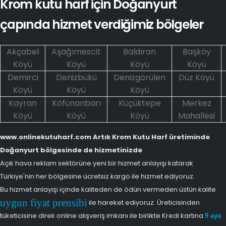
Krom kutu harf için Doğanyurt
çapında hizmet verdiğimiz bölgeler
Akçabel
Aşağımescit
Baldıran
Başköy
Köyü
Köyü
Köyü
Köyü
Demirci
Denizbükü
Denizgörülen
Düz Köyü
Köyü
Köyü
Köyü
Kayran
Köfünanbarı
Küçüktepe
Merkez
Köyü
Köyü
Köyü
Mahallesi
www.onlinekutuharf.com Artık Krom Kutu Harf üretiminde
Doğanyurt bölgesinde de hizmetinizde
Açık hava reklam sektörüne yeni bir hizmet anlayışı katarak
Türkiye'nin her bölgesine ücretsiz kargo ile hizmet ediyoruz.
Bu hizmet anlayışı içinde kaliteden de ödün vermeden üstün kalite
uygun fiyat prensibi
ile hareket ediyoruz. Üreticisinden
tüketicisine direk online alışveriş imkanı ile birlikte Kredi kartına
9 aya