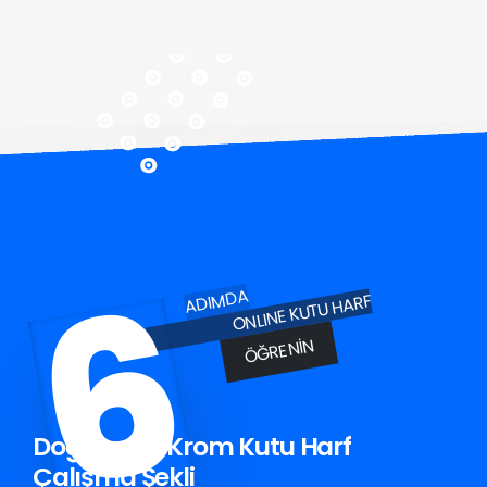
6
ADIMDA
ONLINE KUTU HARF
ÖĞRENIN
Doğanyurt Krom Kutu Harf
Çalışma Şekli