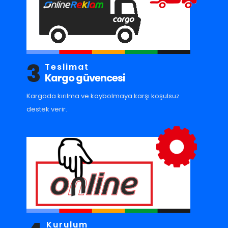
3
Teslimat
Kargo güvencesi
Kargoda kırılma ve kaybolmaya karşı koşulsuz
destek verir.
Kurulum