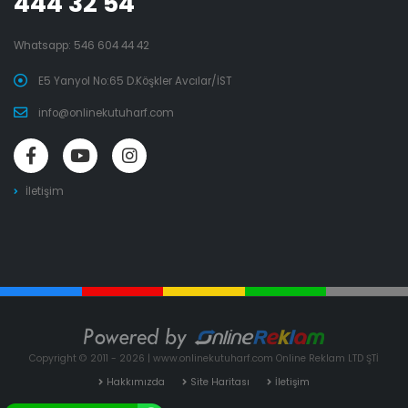
444 32 54
Whatsapp:
546 604 44 42
E5 Yanyol No:65 D.Köşkler Avcılar/İST
info@onlinekutuharf.com
İletişim
Copyright © 2011 - 2026 | www.onlinekutuharf.com Online Reklam LTD ŞTİ
Hakkımızda
Site Haritası
İletişim