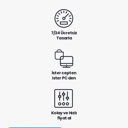
7/24 Ücretsiz
Tasarla
İster cepten
ister PC den
Kolay ve Hızlı
fiyat al