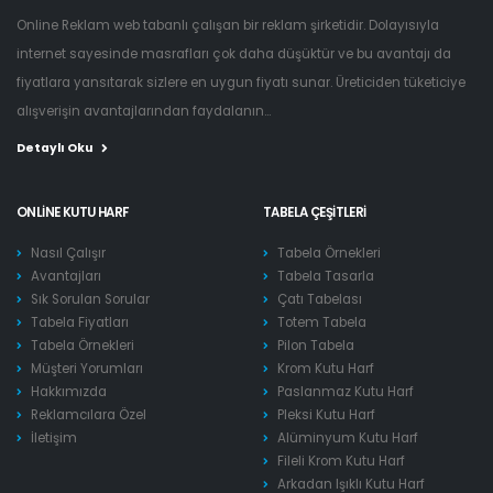
Online Reklam web tabanlı çalışan bir reklam şirketidir. Dolayısıyla
internet sayesinde masrafları çok daha düşüktür ve bu avantajı da
fiyatlara yansıtarak sizlere en uygun fiyatı sunar. Üreticiden tüketiciye
alışverişin avantajlarından faydalanın...
Detaylı Oku
ONLINE KUTU HARF
TABELA ÇEŞITLERI
Nasıl Çalışır
Tabela Örnekleri
Avantajları
Tabela Tasarla
Sık Sorulan Sorular
Çatı Tabelası
Tabela Fiyatları
Totem Tabela
Tabela Örnekleri
Pilon Tabela
Müşteri Yorumları
Krom Kutu Harf
Hakkımızda
Paslanmaz Kutu Harf
Reklamcılara Özel
Pleksi Kutu Harf
İletişim
Alüminyum Kutu Harf
Fileli Krom Kutu Harf
Arkadan Işıklı Kutu Harf