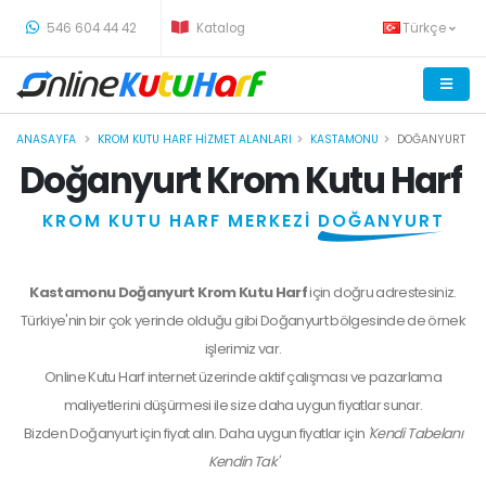
-
546 604 44 42
Katalog
Türkçe
ANASAYFA
KROM KUTU HARF HIZMET ALANLARI
KASTAMONU
DOĞANYURT
Doğanyurt Krom Kutu Harf
KROM KUTU HARF MERKEZİ
DOĞANYURT
Kastamonu Doğanyurt Krom Kutu Harf
için doğru adrestesiniz.
Türkiye'nin bir çok yerinde olduğu gibi Doğanyurt bölgesinde de örnek
işlerimiz var.
Online Kutu Harf internet üzerinde aktif çalışması ve pazarlama
maliyetlerini düşürmesi ile size daha uygun fiyatlar sunar.
Bizden
Doğanyurt
için fiyat alın. Daha uygun fiyatlar için
'Kendi Tabelanı
Kendin Tak'