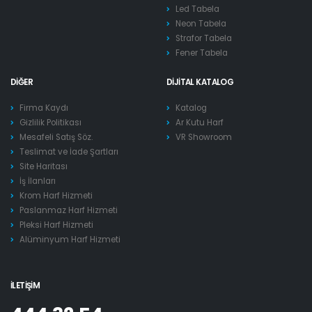
Led Tabela
Neon Tabela
Strafor Tabela
Fener Tabela
DIĞER
DIJITAL KATALOG
Firma Kaydı
Katalog
Gizlilik Politikası
Ar Kutu Harf
Mesafeli Satış Söz.
VR Showroom
Teslimat ve İade Şartları
Site Haritası
İş İlanları
Krom Harf Hizmeti
Paslanmaz Harf Hizmeti
Pleksi Harf Hizmeti
Alüminyum Harf Hizmeti
İLETIŞIM