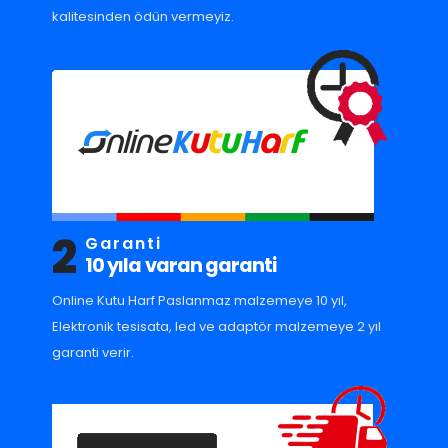
kalitesinden ödün vermeyiz.
2
Garanti
10 yıla varan garanti
Online Kutu Harf Paslanmaz malzemeye 10 yıl,
Elektronik tesisata, led ve adaptör malzemeye 2 yıl
garanti verir.