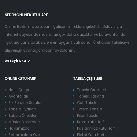
NEDEN ONLINE KUTU HARF
Online Reklam web tabanlı çalışan bir reklam şirketidir. Dolayısıyla
internet sayesinde masrafları çok daha düşüktür ve bu avantajı da
fiyatlara yansıtarak sizlere en uygun fiyatı sunar. Üreticiden tüketiciye
alışverişin avantajlarından faydalanın...
Detaylı Oku
ONLINE KUTU HARF
TABELA ÇEŞITLERI
Nasıl Çalışır
Tabela Örnekleri
Avantajları
Tabela Tasarla
Sık Sorulan Sorular
Çatı Tabelası
Tabela Fiyatları
Totem Tabela
Tabela Örnekleri
Pilon Tabela
Müşteri Yorumları
Krom Kutu Harf
Hakkımızda
Paslanmaz Kutu Harf
Reklamcılara Özel
Pleksi Kutu Harf