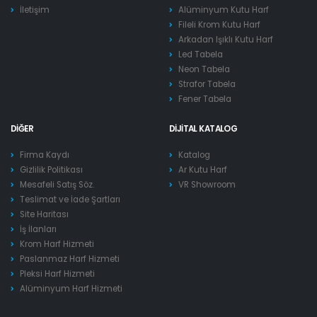
İletişim
Alüminyum Kutu Harf
Fileli Krom Kutu Harf
Arkadan Işıklı Kutu Harf
Led Tabela
Neon Tabela
Strafor Tabela
Fener Tabela
DIĞER
DIJITAL KATALOG
Firma Kaydı
Katalog
Gizlilik Politikası
Ar Kutu Harf
Mesafeli Satış Söz.
VR Showroom
Teslimat ve İade Şartları
Site Haritası
İş İlanları
Krom Harf Hizmeti
Paslanmaz Harf Hizmeti
Pleksi Harf Hizmeti
Alüminyum Harf Hizmeti