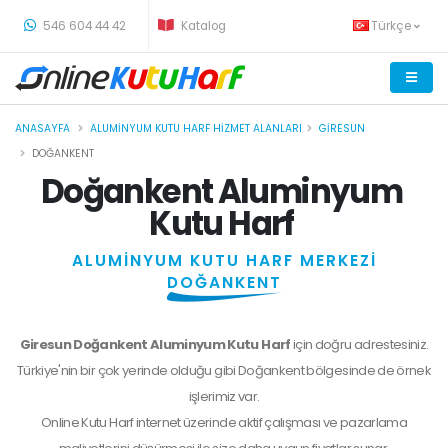
-
546 604 44 42
Katalog
Türkçe
ANASAYFA
ALUMINYUM KUTU HARF HIZMET ALANLARI
GIRESUN
DOĞANKENT
Doğankent Aluminyum
Kutu Harf
ALUMİNYUM KUTU HARF MERKEZİ
DOĞANKENT
Giresun Doğankent Aluminyum Kutu Harf
için doğru adrestesiniz.
Türkiye'nin bir çok yerinde olduğu gibi Doğankent bölgesinde de örnek
işlerimiz var.
Online Kutu Harf internet üzerinde aktif çalışması ve pazarlama