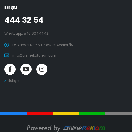
İLETIŞIM
444 32 54
Whatsapp:
546 604 44 42
E5 Yanyol No:65 D.Köşkler Avcılar/İST
info@onlinekutuharf.com
İletişim