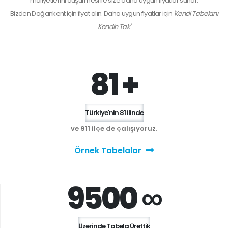
maliyetlerini düşürmesi ile size daha uygun fiyatlar sunar.
Bizden
Doğankent
için fiyat alın. Daha uygun fiyatlar için
'Kendi Tabelanı
Kendin Tak'
81 +
Türkiye'nin 81 ilinde
ve 911 ilçe de çalışıyoruz.
Örnek Tabelalar
9500 ∞
Üzerinde Tabela Ürettik