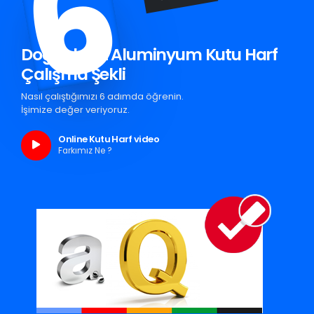
6
Doğankent Aluminyum Kutu Harf
Çalışma Şekli
Nasıl çalıştığımızı 6 adımda öğrenin.
İşimize değer veriyoruz.
Online Kutu Harf video
Farkımız Ne ?