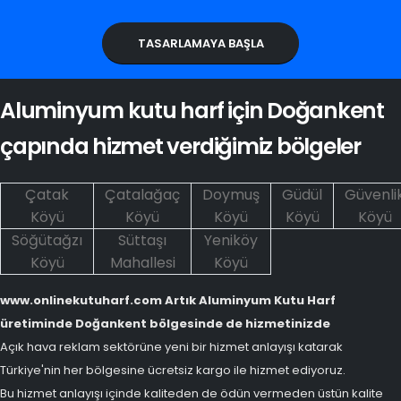
TASARLAMAYA BAŞLA
Aluminyum kutu harf için Doğankent
çapında hizmet verdiğimiz bölgeler
Çatak
Çatalağaç
Doymuş
Güdül
Güvenli
Köyü
Köyü
Köyü
Köyü
Köyü
Söğütağzı
Süttaşı
Yeniköy
Köyü
Mahallesi
Köyü
www.onlinekutuharf.com Artık Aluminyum Kutu Harf
üretiminde Doğankent bölgesinde de hizmetinizde
Açık hava reklam sektörüne yeni bir hizmet anlayışı katarak
Türkiye'nin her bölgesine ücretsiz kargo ile hizmet ediyoruz.
Bu hizmet anlayışı içinde kaliteden de ödün vermeden üstün kalite