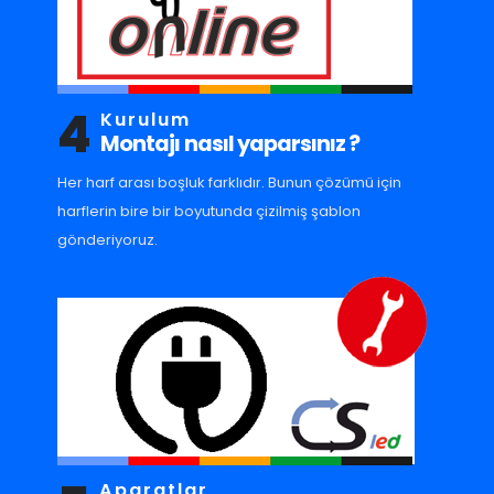
4
Kurulum
Montajı nasıl yaparsınız ?
Her harf arası boşluk farklıdır. Bunun çözümü için
harflerin bire bir boyutunda çizilmiş şablon
gönderiyoruz.
Aparatlar