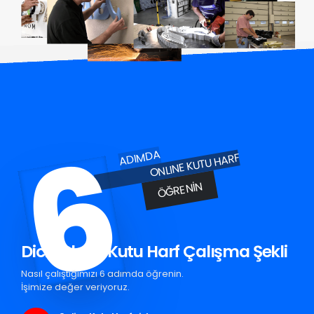
6
ADIMDA
ONLINE KUTU HARF
ÖĞRENIN
Dicle Pleksi Kutu Harf Çalışma Şekli
Nasıl çalıştığımızı 6 adımda öğrenin.
İşimize değer veriyoruz.