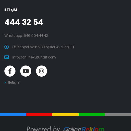
İLETIŞIM
444 32 54
Whatsapp:
546 604 44 42
E5 Yanyol No:65 D.Köşkler Avcılar/İST
info@onlinekutuharf.com
İletişim