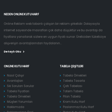
NEDEN ONLINE KUTU HARF
Online Reklam web tabanlı çalışan bir reklam şirketidir. Dolayısıyla
internet sayesinde masrafları çok daha düşüktür ve bu avantajı da
fiyatlara yansıtarak sizlere en uygun fiyatı sunar. Üreticiden tüketiciye
alışverişin avantajlarından faydalanın...
Detaylı Oku
ONLINE KUTU HARF
TABELA ÇEŞITLERI
Nasıl Çalışır
Tabela Örnekleri
Avantajları
Tabela Tasarla
Sık Sorulan Sorular
Çatı Tabelası
Tabela Fiyatları
Totem Tabela
Tabela Örnekleri
Pilon Tabela
Müşteri Yorumları
Krom Kutu Harf
Hakkımızda
Paslanmaz Kutu Harf