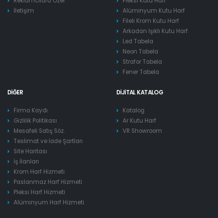
Reklamcılara Özel
Pleksi Kutu Harf
İletişim
Alüminyum Kutu Harf
Fileli Krom Kutu Harf
Arkadan Işıklı Kutu Harf
Led Tabela
Neon Tabela
Strafor Tabela
Fener Tabela
DIĞER
DIJITAL KATALOG
Firma Kaydı
Katalog
Gizlilik Politikası
Ar Kutu Harf
Mesafeli Satış Söz.
VR Showroom
Teslimat ve İade Şartları
Site Haritası
İş İlanları
Krom Harf Hizmeti
Paslanmaz Harf Hizmeti
Pleksi Harf Hizmeti
Alüminyum Harf Hizmeti