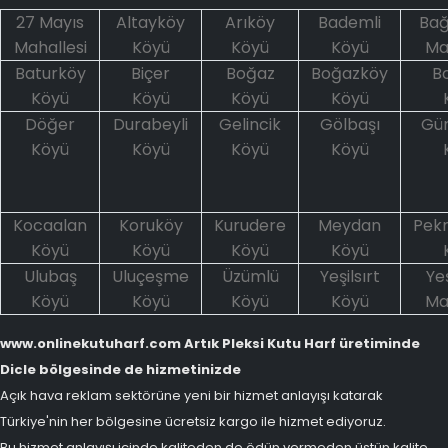
27 Mayıs
Altayköy
Arıköy
Bademli
Bağ
Mahallesi
Köyü
Köyü
Köyü
Ma
Baturköy
Biçer
Boğaz
Boğazköy
B
Köyü
Köyü
Köyü
Köyü
Döğer
Durabeyli
Gelincik
Gölbaşı
Gü
Köyü
Köyü
Köyü
Köyü
Kocaalan
Koruköy
Kurudere
Meydan
Pek
Köyü
Köyü
Köyü
Köyü
Ulubaş
Uluçeşme
Üzümlü
Yeşilsırt
Ye
Köyü
Köyü
Köyü
Köyü
Ma
www.onlinekutuharf.com Artık Pleksi Kutu Harf üretiminde
Dicle bölgesinde de hizmetinizde
Açık hava reklam sektörüne yeni bir hizmet anlayışı katarak
Türkiye'nin her bölgesine ücretsiz kargo ile hizmet ediyoruz.
Bu hizmet anlayışı içinde kaliteden de ödün vermeden üstün kalite