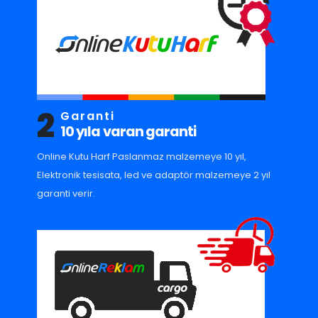
2
Garanti
10 yıla varan garanti
Online Kutu Harf Paslanmaz malzemeye 10 yıl,
Elektronik tesisata, led ve adaptör malzemeye 2 yıl
garanti verir.