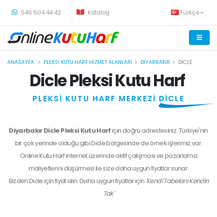
-
546 604 44 42
Katalog
Türkçe
ANASAYFA
PLEKSI KUTU HARF HIZMET ALANLARI
DIYARBAKIR
DICLE
Dicle Pleksi Kutu Harf
PLEKSİ KUTU HARF MERKEZİ
DİCLE
Diyarbakır Dicle Pleksi Kutu Harf
için doğru adrestesiniz. Türkiye'nin
bir çok yerinde olduğu gibi Dicle bölgesinde de örnek işlerimiz var.
Online Kutu Harf internet üzerinde aktif çalışması ve pazarlama
maliyetlerini düşürmesi ile size daha uygun fiyatlar sunar.
Bizden
Dicle
için fiyat alın. Daha uygun fiyatlar için
'Kendi Tabelanı Kendin
Tak'