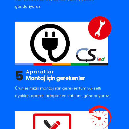
gönderiyoruz.
5
Aparatlar
Montaj için gerekenler
Ürünlerimizin montajı için gereken tüm yükselti
ayaklar, aparat, adaptor ve sablonu gönderiyoruz.