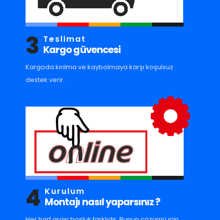
3
Teslimat
Kargo güvencesi
Kargoda kırılma ve kaybolmaya karşı koşulsuz
destek verir.
4
Kurulum
Montajı nasıl yaparsınız ?
Her harf arası boşluk farklıdır. Bunun çözümü için