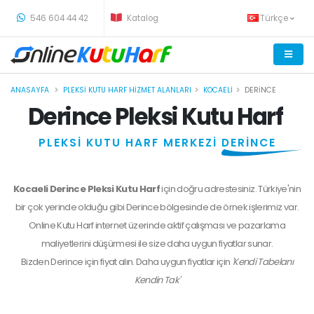
-
546 604 44 42
Katalog
Türkçe
ANASAYFA
PLEKSI KUTU HARF HIZMET ALANLARI
KOCAELI
DERINCE
Derince Pleksi Kutu Harf
PLEKSİ KUTU HARF MERKEZİ
DERİNCE
Kocaeli Derince Pleksi Kutu Harf
için doğru adrestesiniz. Türkiye'nin
bir çok yerinde olduğu gibi Derince bölgesinde de örnek işlerimiz var.
Online Kutu Harf internet üzerinde aktif çalışması ve pazarlama
maliyetlerini düşürmesi ile size daha uygun fiyatlar sunar.
Bizden
Derince
için fiyat alın. Daha uygun fiyatlar için
'Kendi Tabelanı
Kendin Tak'