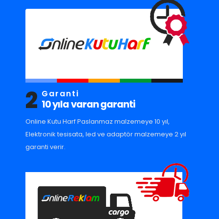
2
Garanti
10 yıla varan garanti
Online Kutu Harf Paslanmaz malzemeye 10 yıl,
Elektronik tesisata, led ve adaptör malzemeye 2 yıl
garanti verir.