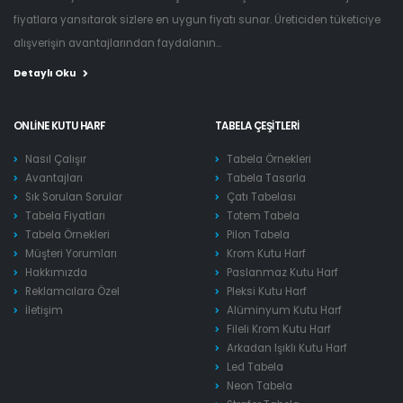
fiyatlara yansıtarak sizlere en uygun fiyatı sunar. Üreticiden tüketiciye
alışverişin avantajlarından faydalanın...
Detaylı Oku
ONLINE KUTU HARF
TABELA ÇEŞITLERI
Nasıl Çalışır
Tabela Örnekleri
Avantajları
Tabela Tasarla
Sık Sorulan Sorular
Çatı Tabelası
Tabela Fiyatları
Totem Tabela
Tabela Örnekleri
Pilon Tabela
Müşteri Yorumları
Krom Kutu Harf
Hakkımızda
Paslanmaz Kutu Harf
Reklamcılara Özel
Pleksi Kutu Harf
İletişim
Alüminyum Kutu Harf
Fileli Krom Kutu Harf
Arkadan Işıklı Kutu Harf
Led Tabela
Neon Tabela