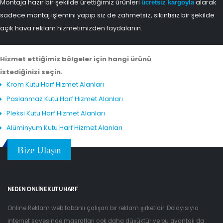
Montaja hazır bir şekilde ürettiğimiz ürünleri
alarak
ücretsiz kargoyla
sadece montaj işlemini yapıp siz de zahmetsiz, sıkıntısız bir şekilde
açık hava reklam hizmetimizden faydalanın.
Hizmet ettiğimiz bölgeler için hangi ürünü
istediğinizi seçin.
Krom Kutu Harf Hizmet Alanları
Paslanmaz Kutu Harf Hizmet Alanları
Pleksi Kutu Harf Hizmet Alanları
Alüminyum Kutu Harf Hizmet Alanları
Bize Ulaşın
NEDEN ONLINE KUTU HARF
Online Reklam web tabanlı çalışan bir reklam şirketidir. Dolayısıyla
internet sayesinde masrafları çok daha düşüktür ve bu avantajı da