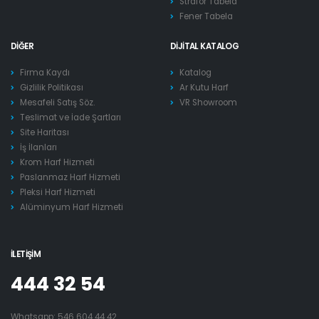
Strafor Tabela
Fener Tabela
DIĞER
DIJITAL KATALOG
Firma Kaydı
Katalog
Gizlilik Politikası
Ar Kutu Harf
Mesafeli Satış Söz.
VR Showroom
Teslimat ve İade Şartları
Site Haritası
İş İlanları
Krom Harf Hizmeti
Paslanmaz Harf Hizmeti
Pleksi Harf Hizmeti
Alüminyum Harf Hizmeti
İLETIŞIM
444 32 54
Whatsapp:
546 604 44 42