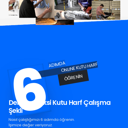
6
ADIMDA
ONLINE KUTU HARF
ÖĞRENIN
Derince Pleksi Kutu Harf Çalışma
Şekli
Nasıl çalıştığımızı 6 adımda öğrenin.
İşimize değer veriyoruz.