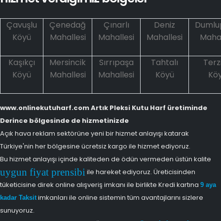
Çavuşlu
Çenedağ
Çınarlı
Deniz
Dumlu
Köyü
Mahallesi
Mahallesi
Mahallesi
Mahal
Kaşıkçı
Mersincik
Sırrıpaşa
Tahtalı
Terz
Köyü
Mahallesi
Mahallesi
Köyü
Kö
www.onlinekutuharf.com Artık Pleksi Kutu Harf üretiminde
Derince bölgesinde de hizmetinizde
Açık hava reklam sektörüne yeni bir hizmet anlayışı katarak
Türkiye'nin her bölgesine ücretsiz kargo ile hizmet ediyoruz.
Bu hizmet anlayışı içinde kaliteden de ödün vermeden üstün kalite
uygun fiyat prensibi
ile hareket ediyoruz. Üreticisinden
tüketicisine direk online alışveriş imkanı ile birlikte Kredi kartına
9 aya
imkanları ile online sistemin tüm avantajlarını sizlere
kadar Taksit
sunuyoruz.