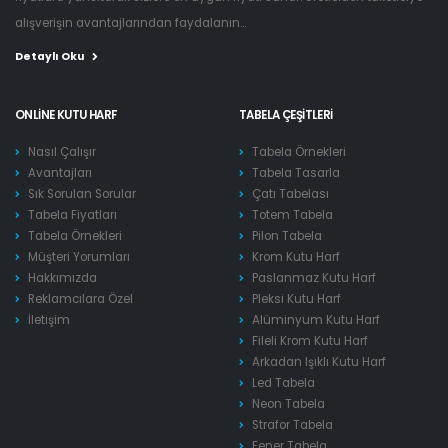
alışverişin avantajlarından faydalanın...
Detaylı Oku
ONLINE KUTU HARF
TABELA ÇEŞITLERI
Nasıl Çalışır
Tabela Örnekleri
Avantajları
Tabela Tasarla
Sık Sorulan Sorular
Çatı Tabelası
Tabela Fiyatları
Totem Tabela
Tabela Örnekleri
Pilon Tabela
Müşteri Yorumları
Krom Kutu Harf
Hakkımızda
Paslanmaz Kutu Harf
Reklamcılara Özel
Pleksi Kutu Harf
İletişim
Alüminyum Kutu Harf
Fileli Krom Kutu Harf
Arkadan Işıklı Kutu Harf
Led Tabela
Neon Tabela
Strafor Tabela
Fener Tabela