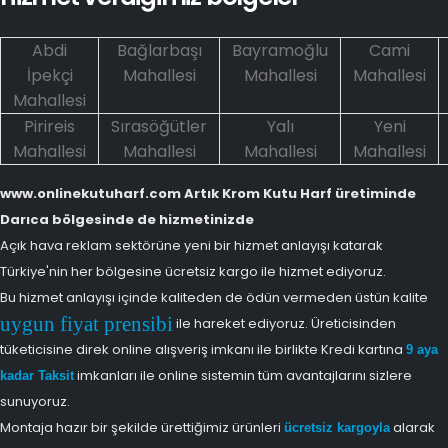
Abdi
Bağlarbaşı
Bayramoğlu
Cami
İpekçi
Mahallesi
Mahallesi
Mahallesi
Mahallesi
Pirireis
Sırasöğütler
Yalı
Yeni
Mahallesi
Mahallesi
Mahallesi
Mahallesi
www.onlinekutuharf.com Artık Krom Kutu Harf üretiminde
Darıca bölgesinde de hizmetinizde
Açık hava reklam sektörüne yeni bir hizmet anlayışı katarak
Türkiye'nin her bölgesine ücretsiz kargo ile hizmet ediyoruz.
Bu hizmet anlayışı içinde kaliteden de ödün vermeden üstün kalite
uygun fiyat prensibi
ile hareket ediyoruz. Üreticisinden
tüketicisine direk online alışveriş imkanı ile birlikte Kredi kartına
9 aya
imkanları ile online sistemin tüm avantajlarını sizlere
kadar Taksit
sunuyoruz.
Montaja hazır bir şekilde ürettiğimiz ürünleri
alarak
ücretsiz kargoyla