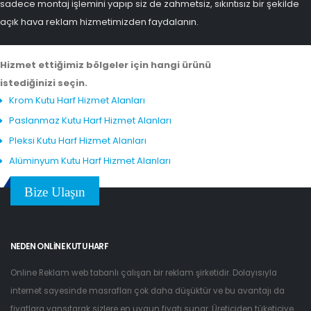
sadece montaj işlemini yapıp siz de zahmetsiz, sıkıntısız bir şekilde
açık hava reklam hizmetimizden faydalanın.
Hizmet ettiğimiz bölgeler için hangi ürünü
istediğinizi seçin.
Krom Kutu Harf Hizmet Alanları
Paslanmaz Kutu Harf Hizmet Alanları
Pleksi Kutu Harf Hizmet Alanları
Alüminyum Kutu Harf Hizmet Alanları
Bize Ulaşın
NEDEN ONLINE KUTU HARF
Online Reklam web tabanlı çalışan bir reklam şirketidir. Dolayısıyla
internet sayesinde masrafları çok daha düşüktür ve bu avantajı da
fiyatlara yansıtarak sizlere en uygun fiyatı sunar. Üreticiden tüketiciye