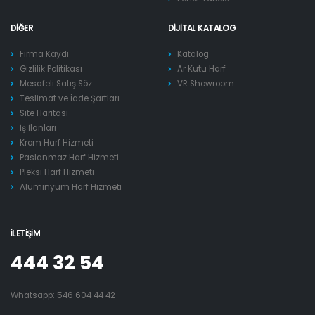
DIĞER
DIJITAL KATALOG
Firma Kaydı
Katalog
Gizlilik Politikası
Ar Kutu Harf
Mesafeli Satış Söz.
VR Showroom
Teslimat ve İade Şartları
Site Haritası
İş İlanları
Krom Harf Hizmeti
Paslanmaz Harf Hizmeti
Pleksi Harf Hizmeti
Alüminyum Harf Hizmeti
İLETIŞIM
444 32 54
Whatsapp:
546 604 44 42