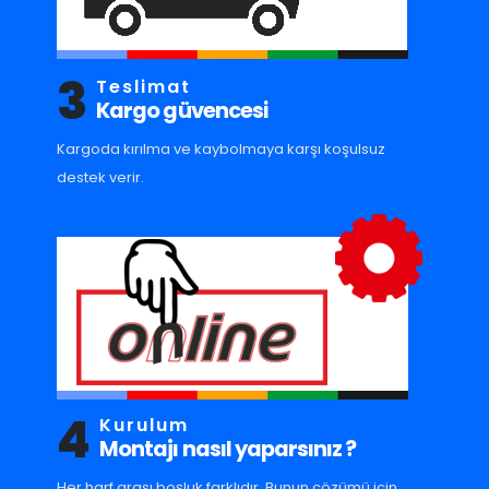
3
Teslimat
Kargo güvencesi
Kargoda kırılma ve kaybolmaya karşı koşulsuz
destek verir.
4
Kurulum
Montajı nasıl yaparsınız ?
Her harf arası boşluk farklıdır. Bunun çözümü için