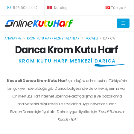
-
546 604 44 42
Katalog
Türkçe
ANASAYFA
KROM KUTU HARF HIZMET ALANLARI
KOCAELI
DARICA
Darıca Krom Kutu Harf
KROM KUTU HARF MERKEZİ
DARICA
Kocaeli Darıca Krom Kutu Harf
için doğru adrestesiniz. Türkiye'nin
bir çok yerinde olduğu gibi Darıca bölgesinde de örnek işlerimiz var.
Online Kutu Harf internet üzerinde aktif çalışması ve pazarlama
maliyetlerini düşürmesi ile size daha uygun fiyatlar sunar.
Bizden
Darıca
için fiyat alın. Daha uygun fiyatlar için
'Kendi Tabelanı
Kendin Tak'