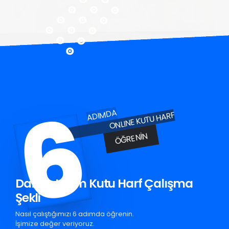
6
ADIMDA
ONLINE KUTU HARF
ÖĞRENIN
Darıca Krom Kutu Harf Çalışma
Şekli
Nasıl çalıştığımızı 6 adımda öğrenin.
İşimize değer veriyoruz.