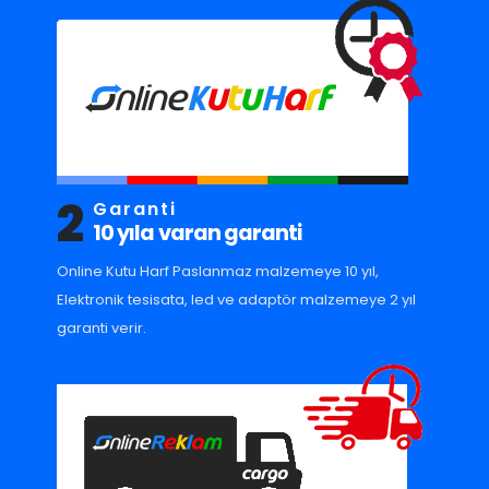
2
Garanti
10 yıla varan garanti
Online Kutu Harf Paslanmaz malzemeye 10 yıl,
Elektronik tesisata, led ve adaptör malzemeye 2 yıl
garanti verir.