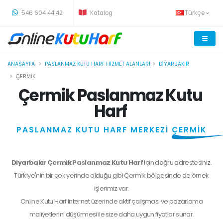
-
546 604 44 42
Katalog
Türkçe
ANASAYFA
PASLANMAZ KUTU HARF HIZMET ALANLARI
DIYARBAKIR
ÇERMIK
Çermik Paslanmaz Kutu
Harf
PASLANMAZ KUTU HARF MERKEZİ
ÇERMİK
Diyarbakır Çermik Paslanmaz Kutu Harf
için doğru adrestesiniz.
Türkiye'nin bir çok yerinde olduğu gibi Çermik bölgesinde de örnek
işlerimiz var.
Online Kutu Harf internet üzerinde aktif çalışması ve pazarlama
maliyetlerini düşürmesi ile size daha uygun fiyatlar sunar.