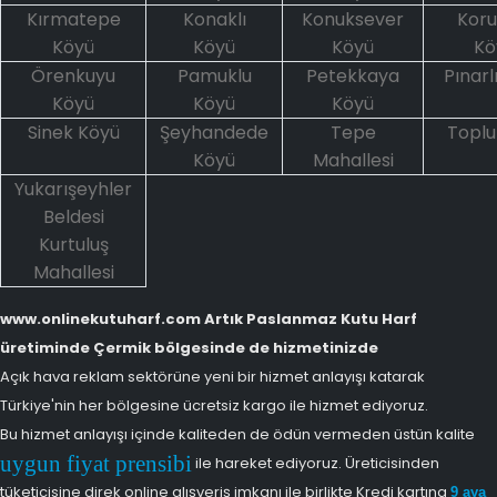
Kırmatepe
Konaklı
Konuksever
Kor
Köyü
Köyü
Köyü
Kö
Örenkuyu
Pamuklu
Petekkaya
Pınarl
Köyü
Köyü
Köyü
Sinek Köyü
Şeyhandede
Tepe
Toplu
Köyü
Mahallesi
Yukarışeyhler
Beldesi
Kurtuluş
Mahallesi
www.onlinekutuharf.com Artık Paslanmaz Kutu Harf
üretiminde Çermik bölgesinde de hizmetinizde
Açık hava reklam sektörüne yeni bir hizmet anlayışı katarak
Türkiye'nin her bölgesine ücretsiz kargo ile hizmet ediyoruz.
Bu hizmet anlayışı içinde kaliteden de ödün vermeden üstün kalite
uygun fiyat prensibi
ile hareket ediyoruz. Üreticisinden
tüketicisine direk online alışveriş imkanı ile birlikte Kredi kartına
9 aya