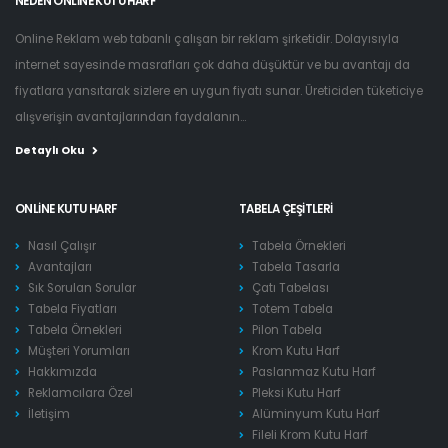
NEDEN ONLINE KUTU HARF
Online Reklam web tabanlı çalışan bir reklam şirketidir. Dolayısıyla
internet sayesinde masrafları çok daha düşüktür ve bu avantajı da
fiyatlara yansıtarak sizlere en uygun fiyatı sunar. Üreticiden tüketiciye
alışverişin avantajlarından faydalanın...
Detaylı Oku
ONLINE KUTU HARF
TABELA ÇEŞITLERI
Nasıl Çalışır
Tabela Örnekleri
Avantajları
Tabela Tasarla
Sık Sorulan Sorular
Çatı Tabelası
Tabela Fiyatları
Totem Tabela
Tabela Örnekleri
Pilon Tabela
Müşteri Yorumları
Krom Kutu Harf
Hakkımızda
Paslanmaz Kutu Harf
Reklamcılara Özel
Pleksi Kutu Harf
İletişim
Alüminyum Kutu Harf
Fileli Krom Kutu Harf