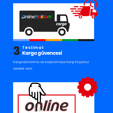
3
Teslimat
Kargo güvencesi
Kargoda kırılma ve kaybolmaya karşı koşulsuz
destek verir.