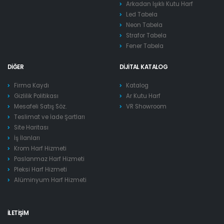
Arkadan Işıklı Kutu Harf
Led Tabela
Neon Tabela
Strafor Tabela
Fener Tabela
DIĞER
DIJITAL KATALOG
Firma Kaydı
Katalog
Gizlilik Politikası
Ar Kutu Harf
Mesafeli Satış Söz.
VR Showroom
Teslimat ve İade Şartları
Site Haritası
İş İlanları
Krom Harf Hizmeti
Paslanmaz Harf Hizmeti
Pleksi Harf Hizmeti
Alüminyum Harf Hizmeti
İLETIŞIM