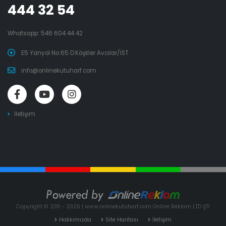
444 32 54
Whatsapp:
546 604 44 42
E5 Yanyol No:65 D.Köşkler Avcılar/İST
info@onlinekutuharf.com
İletişim
Copyright © 2011 - 2026 | www.onlinekutuharf.com Online Reklam LTD ŞTİ
Hakkımızda
Site Haritası
İletişim