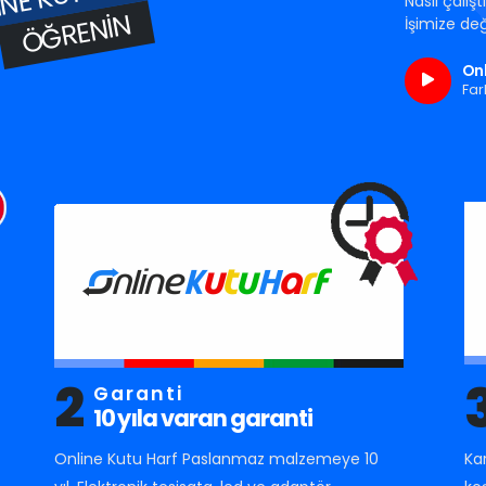
Nasıl çalış
ÖĞRENIN
İşimize değ
Onl
Far
2
Garanti
10 yıla varan garanti
Online Kutu Harf Paslanmaz malzemeye 10
Ka