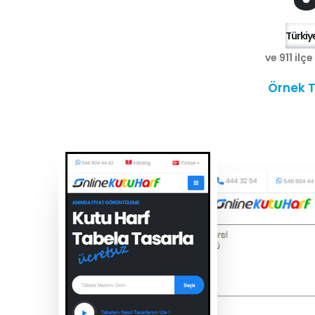
Türkiye
ve 911 ilç
Örnek T