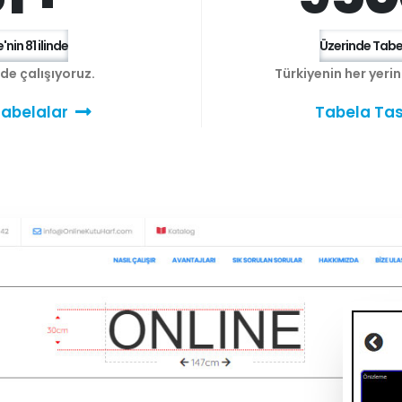
'nin 81 ilinde
Üzerinde Tabel
e de çalışıyoruz.
Türkiyenin her yeri
abelalar
Tabela Tas