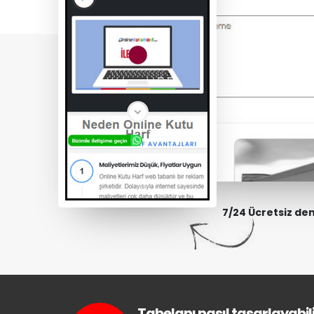
7/24 Ücretsiz de
Tabelanı nasıl tasarlayabili