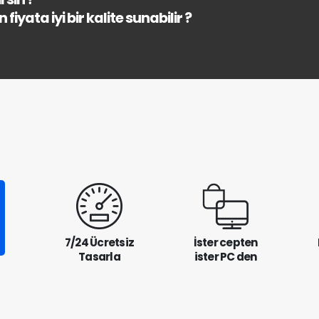
fiyata iyi bir kalite sunabilir ?
7/24 Ücretsiz
İster cepten
Tasarla
ister PC den