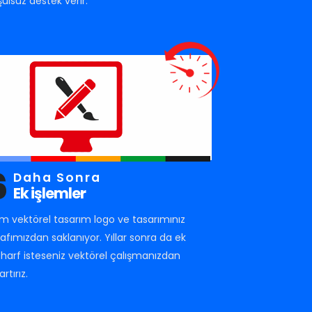
şulsuz destek verir.
6
Daha Sonra
Ek işlemler
m vektörel tasarım logo ve tasarımınız
rafımızdan saklanıyor. Yıllar sonra da ek
r harf isteseniz vektörel çalışmanızdan
artırız.