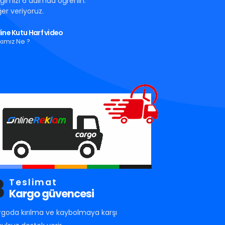
tığımızı 6 adımda öğrenin.
er veriyoruz.
ine Kutu Harf video
kımız Ne ?
3
Teslimat
Kargo güvencesi
rgoda kırılma ve kaybolmaya karşı