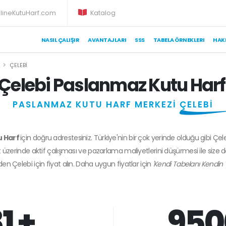
lineKutuHarf.com
Katalog
NASIL ÇALIŞIR
AVANTAJLARI
SSS
TABELA ÖRNEKLERI
HAK
E
ÇELEBI
Çelebi Paslanmaz Kutu Harf
PASLANMAZ KUTU HARF MERKEZİ
ÇELEBİ
u Harf
için doğru adrestesiniz. Türkiye'nin bir çok yerinde olduğu gibi Çel
 üzerinde aktif çalışması ve pazarlama maliyetlerini düşürmesi ile size 
zden
Çelebi
için fiyat alın. Daha uygun fiyatlar için
'Kendi Tabelanı Kendin 
1 +
950