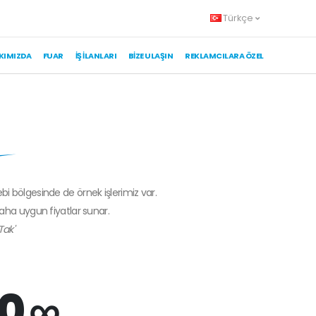
Türkçe
KIMIZDA
FUAR
İŞ İLANLARI
BIZE ULAŞIN
REKLAMCILARA ÖZEL
ebi bölgesinde de örnek işlerimiz var.
daha uygun fiyatlar sunar.
Tak'
0 ∞