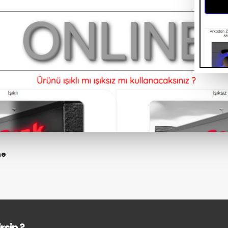
ne
rsin ?