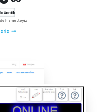
a Ürettik
nde hizmetteyiz
arla