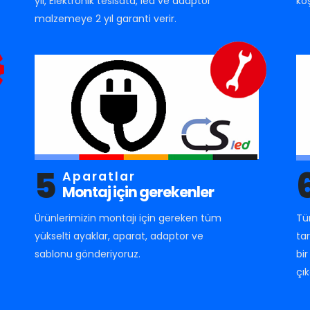
yıl, Elektronik tesisata, led ve adaptör
ko
malzemeye 2 yıl garanti verir.
5
Aparatlar
Montaj için gerekenler
Ürünlerimizin montajı için gereken tüm
Tü
yükselti ayaklar, aparat, adaptor ve
ta
sablonu gönderiyoruz.
bi
çık