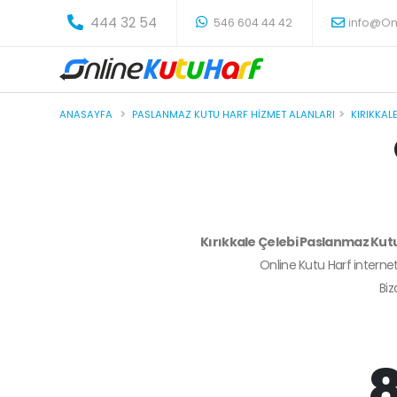
-
444 32 54
546 604 44 42
info@On
ANASAYFA
PASLANMAZ KUTU HARF HIZMET ALANLARI
KIRIKKAL
Kırıkkale Çelebi Paslanmaz Kut
Online Kutu Harf internet
Bi
8