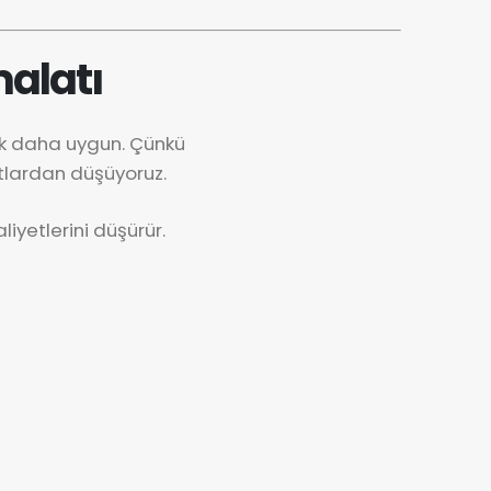
malatı
ok daha uygun. Çünkü
tlardan düşüyoruz.
iyetlerini düşürür.