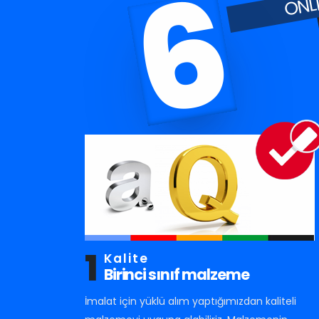
6
1
Kalite
Birinci sınıf malzeme
İmalat için yüklü alım yaptığımızdan kaliteli