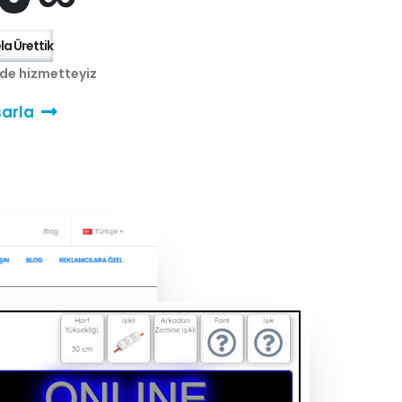
a Ürettik
nde hizmetteyiz
arla