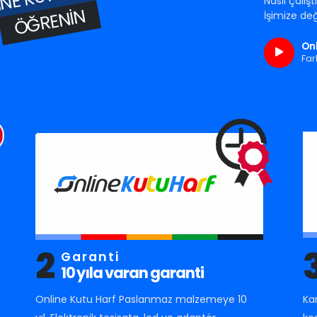
Nasıl çalış
ÖĞRENIN
İşimize değ
Onl
Far
2
Garanti
10 yıla varan garanti
Online Kutu Harf Paslanmaz malzemeye 10
Ka