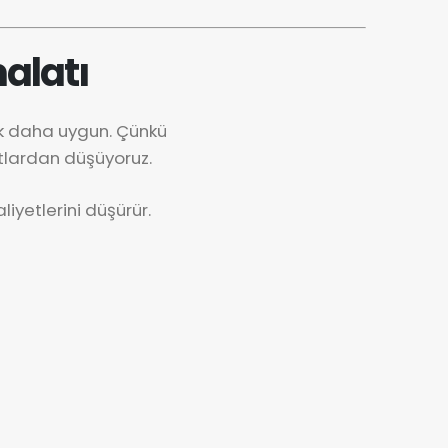
alatı
ok daha uygun. Çünkü
tlardan düşüyoruz.
iyetlerini düşürür.