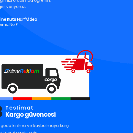
tığımızı 6 adımda öğrenin.
er veriyoruz.
ine Kutu Harf video
kımız Ne ?
3
Teslimat
Kargo güvencesi
rgoda kırılma ve kaybolmaya karşı