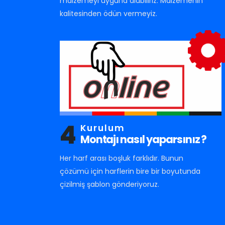
malzemeyi uyguna alabiliriz. Malzemenin
kalitesinden ödün vermeyiz.
4
Kurulum
Montajı nasıl yaparsınız ?
Her harf arası boşluk farklıdır. Bunun
çözümü için harflerin bire bir boyutunda
çizilmiş şablon gönderiyoruz.