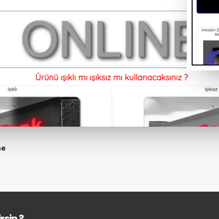
ne
rsin ?