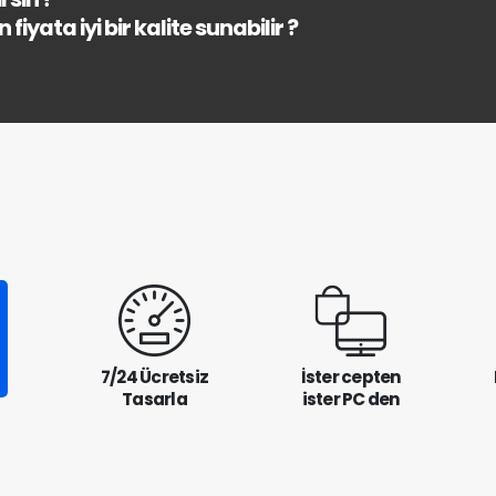
fiyata iyi bir kalite sunabilir ?
7/24 Ücretsiz
İster cepten
Tasarla
ister PC den