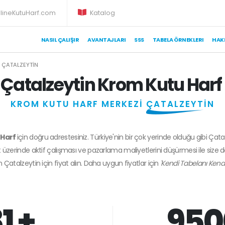
lineKutuHarf.com
Katalog
NASIL ÇALIŞIR
AVANTAJLARI
SSS
TABELA ÖRNEKLERI
HAK
ÇATALZEYTIN
Çatalzeytin Krom Kutu Harf
KROM KUTU HARF MERKEZİ
ÇATALZEYTİN
 Harf
için doğru adrestesiniz. Türkiye'nin bir çok yerinde olduğu gibi Çata
 üzerinde aktif çalışması ve pazarlama maliyetlerini düşürmesi ile size 
en
Çatalzeytin
için fiyat alın. Daha uygun fiyatlar için
'Kendi Tabelanı Kendi
1 +
950