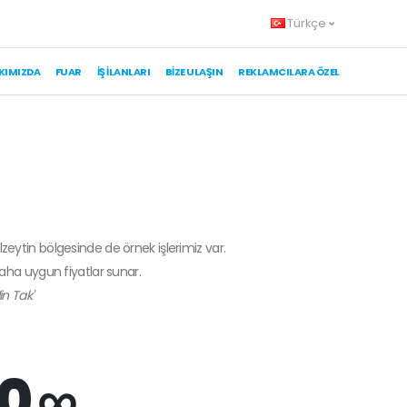
Türkçe
KIMIZDA
FUAR
İŞ İLANLARI
BIZE ULAŞIN
REKLAMCILARA ÖZEL
lzeytin bölgesinde de örnek işlerimiz var.
daha uygun fiyatlar sunar.
n Tak'
0 ∞