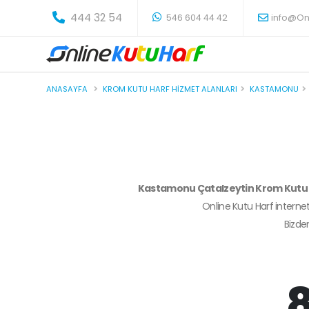
-
444 32 54
546 604 44 42
info@On
ANASAYFA
KROM KUTU HARF HIZMET ALANLARI
KASTAMONU
Kastamonu Çatalzeytin Krom Kutu
Online Kutu Harf internet
Bizd
8