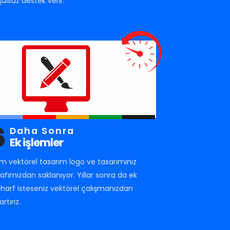
şulsuz destek verir.
6
Daha Sonra
Ek işlemler
m vektörel tasarım logo ve tasarımınız
rafımızdan saklanıyor. Yıllar sonra da ek
r harf isteseniz vektörel çalışmanızdan
artırız.