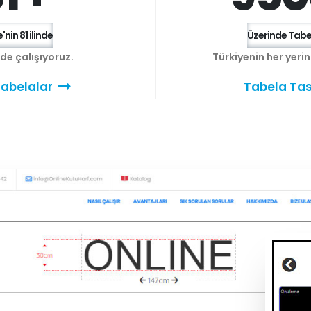
'nin 81 ilinde
Üzerinde Tabel
e de çalışıyoruz.
Türkiyenin her yeri
abelalar
Tabela Tas