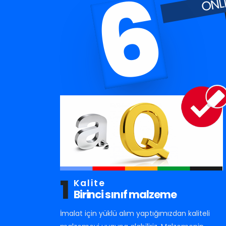
6
1
Kalite
Birinci sınıf malzeme
İmalat için yüklü alım yaptığımızdan kaliteli