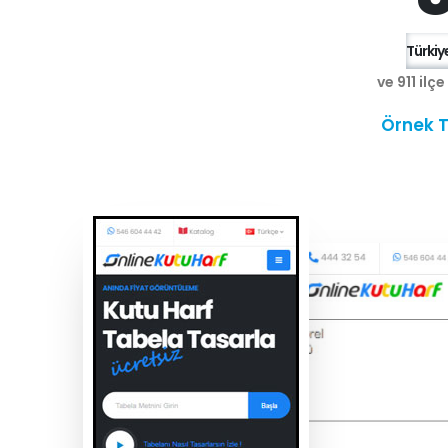
Türkiye
ve 911 ilç
Örnek T