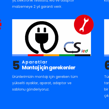
yıl, Elektronik tesisata, led ve adaptör
ko
malzemeye 2 yıl garanti verir.
5
Aparatlar
Montaj için gerekenler
Ürünlerimizin montajı için gereken tüm
Tü
yükselti ayaklar, aparat, adaptor ve
ta
sablonu gönderiyoruz.
bi
çık