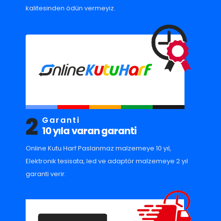
kalitesinden ödün vermeyiz.
2
Garanti
10 yıla varan garanti
Online Kutu Harf Paslanmaz malzemeye 10 yıl,
Elektronik tesisata, led ve adaptör malzemeye 2 yıl
garanti verir.