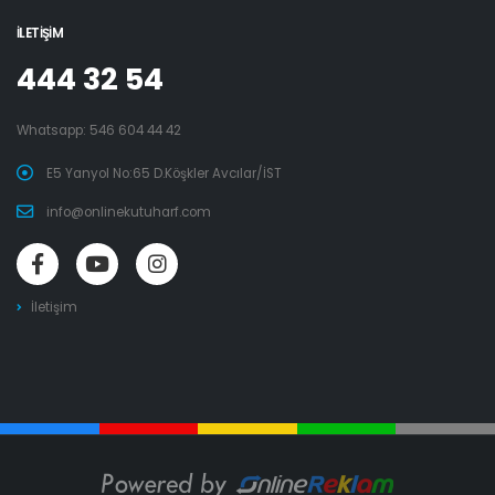
İLETIŞIM
444 32 54
Whatsapp:
546 604 44 42
E5 Yanyol No:65 D.Köşkler Avcılar/İST
info@onlinekutuharf.com
İletişim