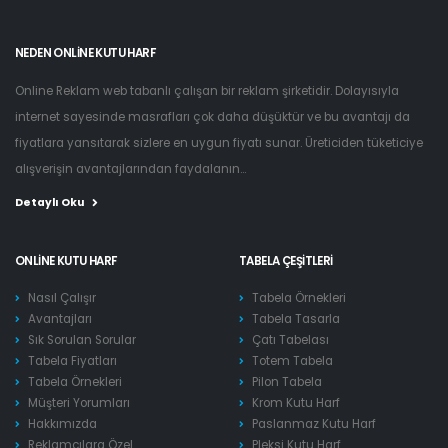
NEDEN ONLINE KUTU HARF
Online Reklam web tabanlı çalışan bir reklam şirketidir. Dolayısıyla
internet sayesinde masrafları çok daha düşüktür ve bu avantajı da
fiyatlara yansıtarak sizlere en uygun fiyatı sunar. Üreticiden tüketiciye
alışverişin avantajlarından faydalanın...
Detaylı Oku
ONLINE KUTU HARF
TABELA ÇEŞITLERI
Nasıl Çalışır
Tabela Örnekleri
Avantajları
Tabela Tasarla
Sık Sorulan Sorular
Çatı Tabelası
Tabela Fiyatları
Totem Tabela
Tabela Örnekleri
Pilon Tabela
Müşteri Yorumları
Krom Kutu Harf
Hakkımızda
Paslanmaz Kutu Harf
Reklamcılara Özel
Pleksi Kutu Harf