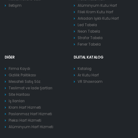
İletişim
Alüminyum Kutu Harf
Fileli Krom Kutu Harf
Arkadan Işıklı Kutu Harf
Led Tabela
Neon Tabela
Strafor Tabela
Fener Tabela
DIĞER
DIJITAL KATALOG
Firma Kaydı
Katalog
Gizlilik Politikası
Ar Kutu Harf
Mesafeli Satış Söz.
VR Showroom
Teslimat ve İade Şartları
Site Haritası
İş İlanları
Krom Harf Hizmeti
Paslanmaz Harf Hizmeti
Pleksi Harf Hizmeti
Alüminyum Harf Hizmeti