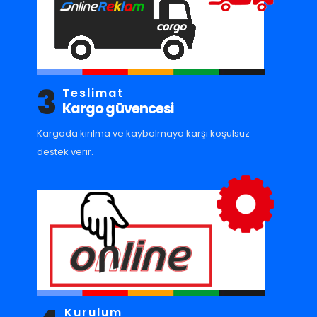
3
Teslimat
Kargo güvencesi
Kargoda kırılma ve kaybolmaya karşı koşulsuz
destek verir.
Kurulum