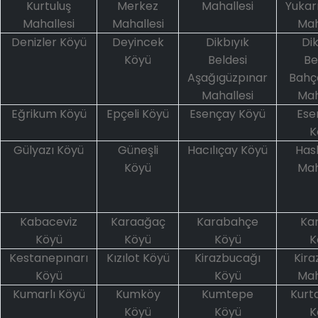
Kurtuluş
Merkez
Mahallesi
Yukarı
Mahallesi
Mahallesi
Mah
Denizler Köyü
Deyincek
Dikbıyık
Dik
Köyü
Beldesi
Be
Aşağıgüzpınar
Bahçe
Mahallesi
Mah
Eğrikum Köyü
Epçeli Köyü
Esençay Köyü
Ese
K
Gülyazı Köyü
Güneşli
Hacılıçay Köyü
Has
Köyü
Mah
Kabaceviz
Karaağaç
Karabahçe
Kar
Köyü
Köyü
Köyü
K
Kestanepınarı
Kızılot Köyü
Kirazbucağı
Kira
Köyü
Köyü
Mah
Kumarlı Köyü
Kumköy
Kumtepe
Kurt
Köyü
Köyü
K