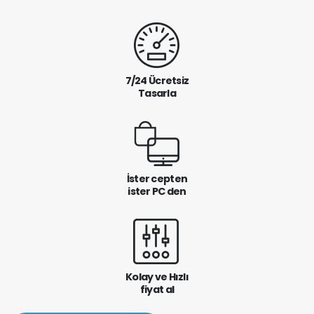
7/24 Ücretsiz
Tasarla
İster cepten
ister PC den
Kolay ve Hızlı
fiyat al