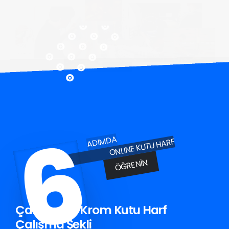
6
ADIMDA
ONLINE KUTU HARF
ÖĞRENIN
Çarşamba Krom Kutu Harf
Çalışma Şekli