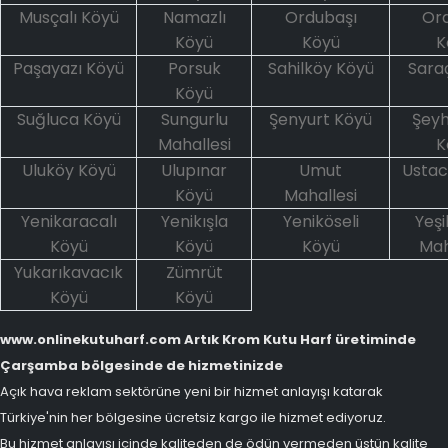
Musçalı Köyü
Namazlı
Ordubaşı
Or
Köyü
Köyü
K
Paşayazı Köyü
Porsuk
Sahilköy Köyü
Saraç
Köyü
Suğluca Köyü
Sungurlu
Şenyurt Köyü
Şey
Mahallesi
K
Uluköy Köyü
Ulupınar
Umut
Ustac
Köyü
Mahallesi
Yenikaracalı
Yenikışla
Yeniköseli
Yeşi
Köyü
Köyü
Köyü
Mah
Yukarıkavacık
Zümrüt
Köyü
Köyü
www.onlinekutuharf.com Artık Krom Kutu Harf üretiminde
Çarşamba bölgesinde de hizmetinizde
Açık hava reklam sektörüne yeni bir hizmet anlayışı katarak
Türkiye'nin her bölgesine ücretsiz kargo ile hizmet ediyoruz.
Bu hizmet anlayışı içinde kaliteden de ödün vermeden üstün kalite