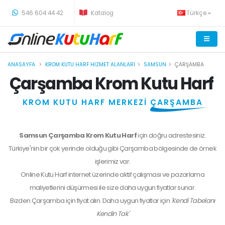
-
546 604 44 42
Katalog
Türkçe
ANASAYFA
KROM KUTU HARF HIZMET ALANLARI
SAMSUN
ÇARŞAMBA
Çarşamba Krom Kutu Harf
KROM KUTU HARF MERKEZİ
ÇARŞAMBA
Samsun Çarşamba Krom Kutu Harf
için doğru adrestesiniz.
Türkiye'nin bir çok yerinde olduğu gibi Çarşamba bölgesinde de örnek
işlerimiz var.
Online Kutu Harf internet üzerinde aktif çalışması ve pazarlama
maliyetlerini düşürmesi ile size daha uygun fiyatlar sunar.
Bizden
Çarşamba
için fiyat alın. Daha uygun fiyatlar için
'Kendi Tabelanı
Kendin Tak'