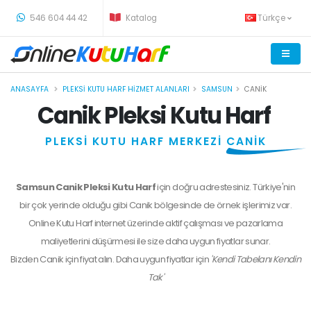
-
546 604 44 42
Katalog
Türkçe
ANASAYFA
PLEKSI KUTU HARF HIZMET ALANLARI
SAMSUN
CANIK
Canik Pleksi Kutu Harf
PLEKSİ KUTU HARF MERKEZİ
CANİK
Samsun Canik Pleksi Kutu Harf
için doğru adrestesiniz. Türkiye'nin
bir çok yerinde olduğu gibi Canik bölgesinde de örnek işlerimiz var.
Online Kutu Harf internet üzerinde aktif çalışması ve pazarlama
maliyetlerini düşürmesi ile size daha uygun fiyatlar sunar.
Bizden
Canik
için fiyat alın. Daha uygun fiyatlar için
'Kendi Tabelanı Kendin
Tak'