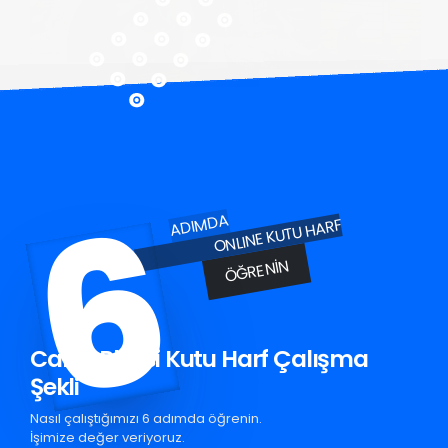
6
ADIMDA
ONLINE KUTU HARF
ÖĞRENIN
Canik Pleksi Kutu Harf Çalışma
Şekli
Nasıl çalıştığımızı 6 adımda öğrenin.
İşimize değer veriyoruz.