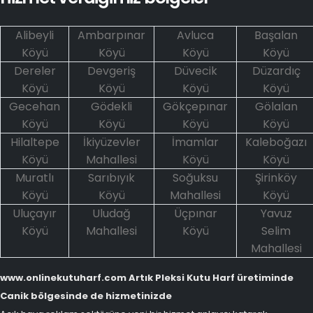
Alibeyli
Ambarpınar
Avluca
Başalan
Köyü
Köyü
Köyü
Köyü
Dereler
Devgeriş
Düvecik
Düzardıç
Köyü
Köyü
Köyü
Köyü
Gecehan
Gödekli
Gökçepınar
Gölalan
Köyü
Köyü
Köyü
Köyü
Hilaltepe
İkiyüzevler
İmamlar
Kaleboğazı
Köyü
Mahallesi
Köyü
Köyü
Muratlı
Sarıbıyık
Soğuksu
Şirinköy
Köyü
Köyü
Mahallesi
Köyü
Uluçayır
Uludağ
Üçpınar
Yavuz
Köyü
Mahallesi
Köyü
Selim
Mahallesi
www.onlinekutuharf.com Artık Pleksi Kutu Harf üretiminde
Canik bölgesinde de hizmetinizde