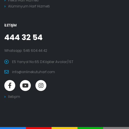
Pleksi Harf Hizmeti
Alüminyum Harf Hizmeti
İLETIŞIM
444 32 54
Whatsapp:
546 604 44 42
E5 Yanyol No:65 D.Köşkler Avcılar/İST
info@onlinekutuharf.com
İletişim