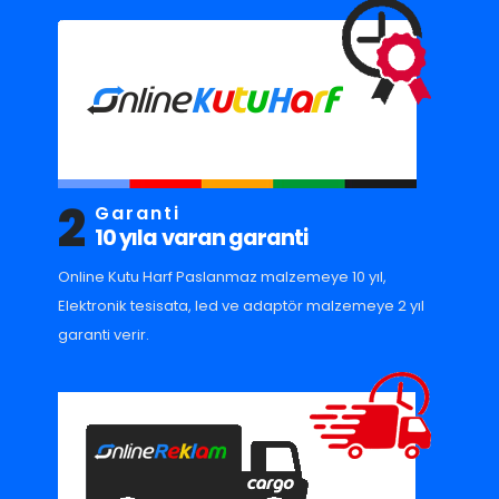
2
Garanti
10 yıla varan garanti
Online Kutu Harf Paslanmaz malzemeye 10 yıl,
Elektronik tesisata, led ve adaptör malzemeye 2 yıl
garanti verir.