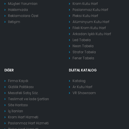
Müşteri Yorumları
Krom Kutu Harf
Hakkımızda
Paslanmaz Kutu Harf
Reklamcılara Özel
Pleksi Kutu Harf
İletişim
Alüminyum Kutu Harf
Fileli Krom Kutu Harf
Arkadan Işıklı Kutu Harf
Led Tabela
Neon Tabela
Strafor Tabela
Fener Tabela
DIĞER
DIJITAL KATALOG
Firma Kaydı
Katalog
Gizlilik Politikası
Ar Kutu Harf
Mesafeli Satış Söz.
VR Showroom
Teslimat ve İade Şartları
Site Haritası
İş İlanları
Krom Harf Hizmeti
Paslanmaz Harf Hizmeti