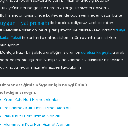
Açık hava reklam sektörüne yeni bir hizmet anlayışı katarak
Türkiye'nin her bölgesine ücretsiz kargo ile hizmet ediyoruz.
Bu hizmet anlayışı içinde kaliteden de ödün vermeden üstün kalite
uygun fiyat prensibi
ile hareket ediyoruz. Üreticisinden
tüketicisine direk online alışveriş imkanı ile birlikte Kredi kartına
9 aya
imkanları ile online sistemin tüm avantajlarını sizlere
kadar Taksit
sunuyoruz.
Montaja hazır bir şekilde ürettiğimiz ürünleri
alarak
ücretsiz kargoyla
sadece montaj işlemini yapıp siz de zahmetsiz, sıkıntısız bir şekilde
açık hava reklam hizmetimizden faydalanın.
Hizmet ettiğimiz bölgeler için hangi ürünü
istediğinizi seçin.
Krom Kutu Harf Hizmet Alanları
Paslanmaz Kutu Harf Hizmet Alanları
Pleksi Kutu Harf Hizmet Alanları
Alüminyum Kutu Harf Hizmet Alanları