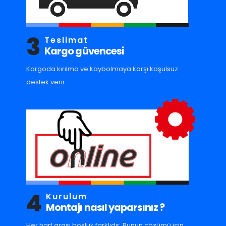
3
Teslimat
Kargo güvencesi
Kargoda kırılma ve kaybolmaya karşı koşulsuz
destek verir.
4
Kurulum
Montajı nasıl yaparsınız ?
Her harf arası boşluk farklıdır. Bunun çözümü için