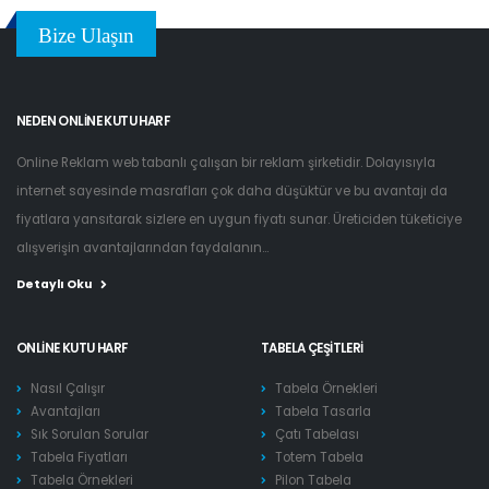
Bize Ulaşın
NEDEN ONLINE KUTU HARF
Online Reklam web tabanlı çalışan bir reklam şirketidir. Dolayısıyla
internet sayesinde masrafları çok daha düşüktür ve bu avantajı da
fiyatlara yansıtarak sizlere en uygun fiyatı sunar. Üreticiden tüketiciye
alışverişin avantajlarından faydalanın...
Detaylı Oku
ONLINE KUTU HARF
TABELA ÇEŞITLERI
Nasıl Çalışır
Tabela Örnekleri
Avantajları
Tabela Tasarla
Sık Sorulan Sorular
Çatı Tabelası
Tabela Fiyatları
Totem Tabela
Tabela Örnekleri
Pilon Tabela