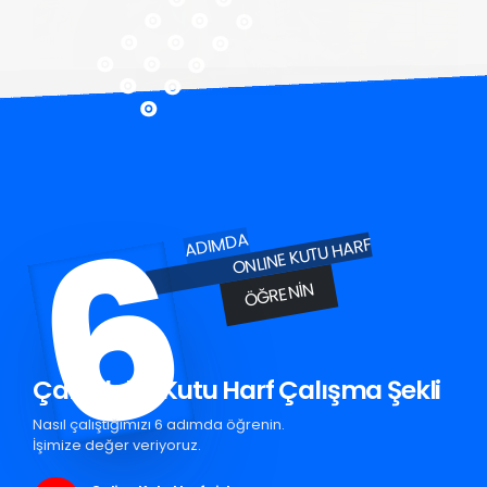
6
ADIMDA
ONLINE KUTU HARF
ÖĞRENIN
Çan Pleksi Kutu Harf Çalışma Şekli
Nasıl çalıştığımızı 6 adımda öğrenin.
İşimize değer veriyoruz.