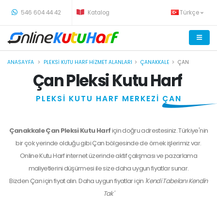
-
546 604 44 42
Katalog
Türkçe
ANASAYFA
PLEKSI KUTU HARF HIZMET ALANLARI
ÇANAKKALE
ÇAN
Çan Pleksi Kutu Harf
PLEKSİ KUTU HARF MERKEZİ
ÇAN
Çanakkale Çan Pleksi Kutu Harf
için doğru adrestesiniz. Türkiye'nin
bir çok yerinde olduğu gibi Çan bölgesinde de örnek işlerimiz var.
Online Kutu Harf internet üzerinde aktif çalışması ve pazarlama
maliyetlerini düşürmesi ile size daha uygun fiyatlar sunar.
Bizden
Çan
için fiyat alın. Daha uygun fiyatlar için
'Kendi Tabelanı Kendin
Tak'