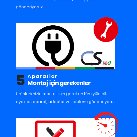
gönderiyoruz.
5
Aparatlar
Montaj için gerekenler
Ürünlerimizin montajı için gereken tüm yükselti
ayaklar, aparat, adaptor ve sablonu gönderiyoruz.