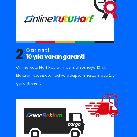
2
Garanti
10 yıla varan garanti
Online Kutu Harf Paslanmaz malzemeye 10 yıl,
Elektronik tesisata, led ve adaptör malzemeye 2 yıl
garanti verir.