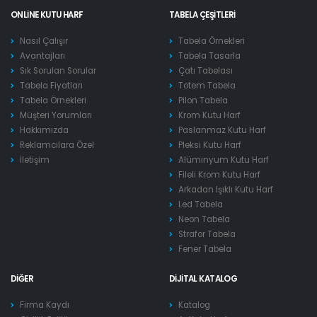
ONLINE KUTU HARF
TABELA ÇEŞITLERI
Nasıl Çalışır
Tabela Örnekleri
Avantajları
Tabela Tasarla
Sık Sorulan Sorular
Çatı Tabelası
Tabela Fiyatları
Totem Tabela
Tabela Örnekleri
Pilon Tabela
Müşteri Yorumları
Krom Kutu Harf
Hakkımızda
Paslanmaz Kutu Harf
Reklamcılara Özel
Pleksi Kutu Harf
İletişim
Alüminyum Kutu Harf
Fileli Krom Kutu Harf
Arkadan Işıklı Kutu Harf
Led Tabela
Neon Tabela
Strafor Tabela
Fener Tabela
DIĞER
DIJITAL KATALOG
Firma Kaydı
Katalog