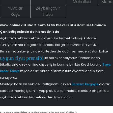
Mahallesi
Mahal
Yuvalar
Zeybekçayır
Köyü
Köyü
www.onlinekutuharf.com Artık Pleksi Kutu Harf üretiminde
Çan bölgesinde de hizmetinizde
Açık hava reklam sektörüne yeni bir hizmet anlayışı katarak
Türkiye'nin her bölgesine ücretsiz kargo ile hizmet ediyoruz.
Bu hizmet anlayışı içinde kaliteden de ödün vermeden üstün kalite
uygun fiyat prensibi
ile hareket ediyoruz. Üreticisinden
tüketicisine direk online alışveriş imkanı ile birlikte Kredi kartına
9 aya
imkanları ile online sistemin tüm avantajlarını sizlere
kadar Taksit
sunuyoruz.
Montaja hazır bir şekilde ürettiğimiz ürünleri
alarak
ücretsiz kargoyla
sadece montaj işlemini yapıp siz de zahmetsiz, sıkıntısız bir şekilde
açık hava reklam hizmetimizden faydalanın.
Hizmet ettiğimiz bölgeler için hangi ürünü