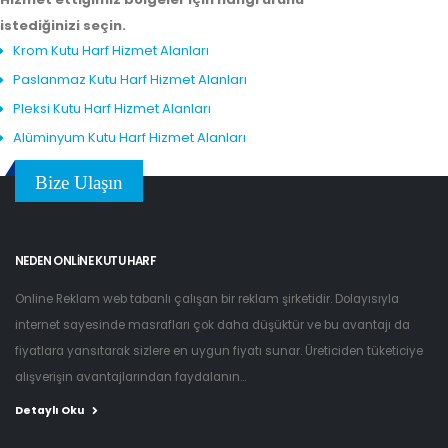
istediğinizi seçin.
Krom Kutu Harf Hizmet Alanları
Paslanmaz Kutu Harf Hizmet Alanları
Pleksi Kutu Harf Hizmet Alanları
Alüminyum Kutu Harf Hizmet Alanları
Bize Ulaşın
NEDEN ONLINE KUTU HARF
Online Reklam web tabanlı çalışan bir reklam şirketidir. Dolayısıyla
internet sayesinde masrafları çok daha düşüktür ve bu avantajı da
fiyatlara yansıtarak sizlere en uygun fiyatı sunar. Üreticiden tüketiciye
alışverişin avantajlarından faydalanın...
Detaylı Oku