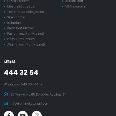
Gizlilik Politikası
Ar Kutu Harf
Mesafeli Satış Söz.
VR Showroom
Teslimat ve İade Şartları
Site Haritası
İş İlanları
Krom Harf Hizmeti
Paslanmaz Harf Hizmeti
Pleksi Harf Hizmeti
Alüminyum Harf Hizmeti
İLETIŞIM
444 32 54
Whatsapp:
546 604 44 42
E5 Yanyol No:65 D.Köşkler Avcılar/İST
info@onlinekutuharf.com