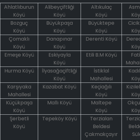
Ahlatlıburun
Alibeyçiftliği
Altıkulaç
Asma
Köyü
Köyü
Köyü
Köy
Bozguç
Büyükpaşa
Büyüktepe
Cicik
Köyü
Köyü
Köyü
Köy
Çomaklı
Danapınar
Derenti Köyü
Dere
Köyü
Köyü
Köy
Emeşe Köyü
Eskiyayla
Etili B.M Köyü
Fat
Köyü
Mahal
Hurma Köyü
İlyasağaçiftliği
İstiklal
Kadı
Köyü
Mahallesi
Köy
Karşıyaka
Kazabat Köyü
Keçiağılı
Kızıl
Mahallesi
Köyü
Köy
Küçükpaşa
Mallı Köyü
Maltepe
Okçu
Köyü
Köyü
Köy
Şerbetli
Tepeköy Köyü
Terzialan
Terzi
Köyü
Beldesi
Beld
Çakmakçayır
Sül