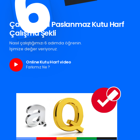
6
Çamlıyayla Paslanmaz Kutu Harf
Çalışma Şekli
Nasıl çalıştığımızı 6 adımda öğrenin.
İşimize değer veriyoruz.
Online Kutu Harf video
Farkımız Ne ?