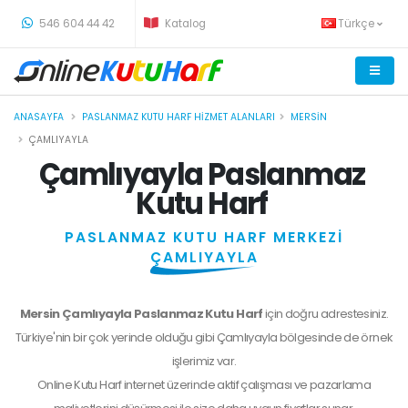
-
546 604 44 42
Katalog
Türkçe
ANASAYFA
PASLANMAZ KUTU HARF HIZMET ALANLARI
MERSIN
ÇAMLIYAYLA
Çamlıyayla Paslanmaz
Kutu Harf
PASLANMAZ KUTU HARF MERKEZİ
ÇAMLIYAYLA
Mersin Çamlıyayla Paslanmaz Kutu Harf
için doğru adrestesiniz.
Türkiye'nin bir çok yerinde olduğu gibi Çamlıyayla bölgesinde de örnek
işlerimiz var.
Online Kutu Harf internet üzerinde aktif çalışması ve pazarlama