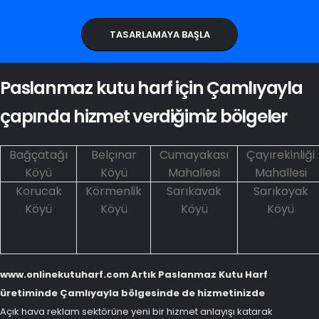
TASARLAMAYA BAŞLA
Paslanmaz kutu harf için Çamlıyayla
çapında hizmet verdiğimiz bölgeler
Bağçatağı
Belçınar
Cumayakası
Çayırekinliği
Köyü
Köyü
Mahallesi
Mahallesi
Korucak
Körmenlik
Sarıkavak
Sarıkoyak
Köyü
Köyü
Köyü
Köyü
www.onlinekutuharf.com Artık Paslanmaz Kutu Harf
üretiminde Çamlıyayla bölgesinde de hizmetinizde
Açık hava reklam sektörüne yeni bir hizmet anlayışı katarak