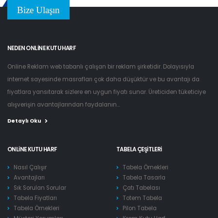
Bize Ulaşın
NEDEN ONLINE KUTU HARF
Online Reklam web tabanlı çalışan bir reklam şirketidir. Dolayısıyla
internet sayesinde masrafları çok daha düşüktür ve bu avantajı da
fiyatlara yansıtarak sizlere en uygun fiyatı sunar. Üreticiden tüketiciye
alışverişin avantajlarından faydalanın...
Detaylı Oku
ONLINE KUTU HARF
TABELA ÇEŞITLERI
Nasıl Çalışır
Tabela Örnekleri
Avantajları
Tabela Tasarla
Sık Sorulan Sorular
Çatı Tabelası
Tabela Fiyatları
Totem Tabela
Tabela Örnekleri
Pilon Tabela