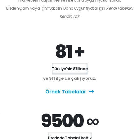
maliyetlerini düşürmesi ile size daha uygun fiyatlar sunar.
Bizden
Çamlıyayla
için fiyat alın. Daha uygun fiyatlar için
'Kendi Tabelanı
Kendin Tak'
81 +
Türkiye'nin 81 ilinde
ve 911 ilçe de çalışıyoruz.
Örnek Tabelalar
9500 ∞
Üzerinde Tabela Ürettik