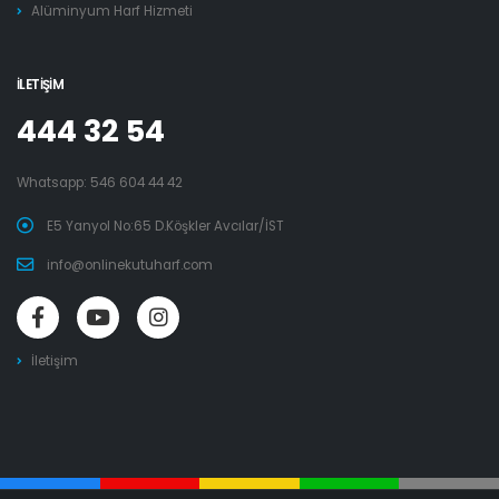
Alüminyum Harf Hizmeti
İLETIŞIM
444 32 54
Whatsapp:
546 604 44 42
E5 Yanyol No:65 D.Köşkler Avcılar/İST
info@onlinekutuharf.com
İletişim