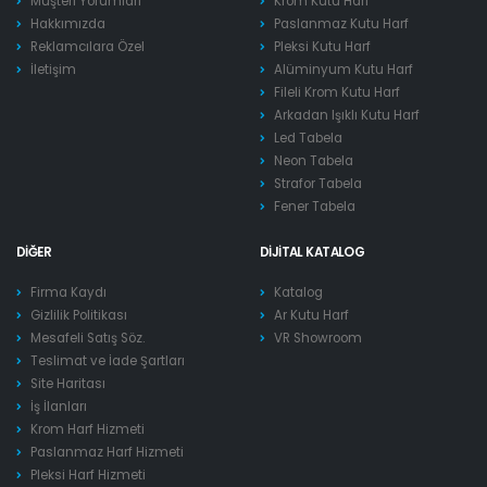
Müşteri Yorumları
Krom Kutu Harf
Hakkımızda
Paslanmaz Kutu Harf
Reklamcılara Özel
Pleksi Kutu Harf
İletişim
Alüminyum Kutu Harf
Fileli Krom Kutu Harf
Arkadan Işıklı Kutu Harf
Led Tabela
Neon Tabela
Strafor Tabela
Fener Tabela
DIĞER
DIJITAL KATALOG
Firma Kaydı
Katalog
Gizlilik Politikası
Ar Kutu Harf
Mesafeli Satış Söz.
VR Showroom
Teslimat ve İade Şartları
Site Haritası
İş İlanları
Krom Harf Hizmeti
Paslanmaz Harf Hizmeti
Pleksi Harf Hizmeti