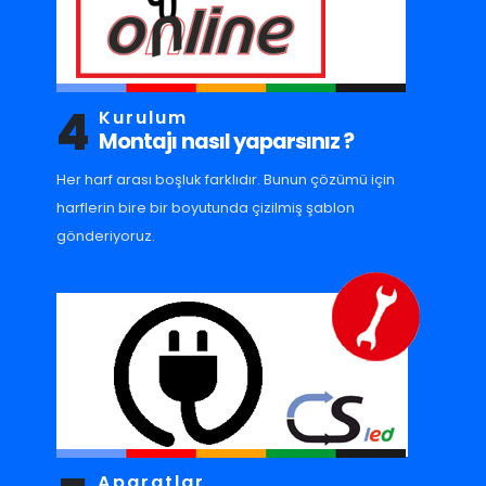
4
Kurulum
Montajı nasıl yaparsınız ?
Her harf arası boşluk farklıdır. Bunun çözümü için
harflerin bire bir boyutunda çizilmiş şablon
gönderiyoruz.
Aparatlar