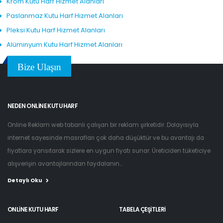
Krom Kutu Harf Hizmet Alanları
Paslanmaz Kutu Harf Hizmet Alanları
Pleksi Kutu Harf Hizmet Alanları
Alüminyum Kutu Harf Hizmet Alanları
Bize Ulaşın
NEDEN ONLINE KUTU HARF
Online Reklam web tabanlı çalışan bir reklam şirketidir. Dolayısıyla
internet sayesinde masrafları çok daha düşüktür ve bu avantajı da
fiyatlara yansıtarak sizlere en uygun fiyatı sunar. Üreticiden tüketiciye
alışverişin avantajlarından faydalanın...
Detaylı Oku
ONLINE KUTU HARF
TABELA ÇEŞITLERI