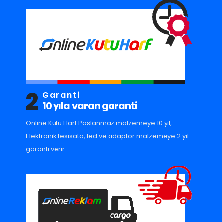
2
Garanti
10 yıla varan garanti
Online Kutu Harf Paslanmaz malzemeye 10 yıl,
Elektronik tesisata, led ve adaptör malzemeye 2 yıl
garanti verir.