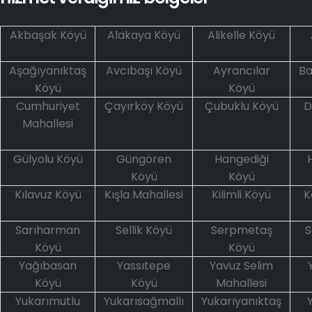
Akbaşak Köyü
Alakaya Köyü
Alikelle Köyü
Aşağıyanıktaş
Avcıbaşı Köyü
Ayrancılar
B
Köyü
Köyü
Cumhuriyet
Çayırköy Köyü
Çubuklu Köyü
D
Mahallesi
Gülyolu Köyü
Güngören
Hangediği
Köyü
Köyü
Kılavuz Köyü
Kışla Mahallesi
Kilimli Köyü
K
Sarıharman
Sellik Köyü
Serpmetaş
S
Köyü
Köyü
Yağıbasan
Yassıtepe
Yavuz Selim
Köyü
Köyü
Mahallesi
Yukarımutlu
Yukarısağmallı
Yukarıyanıktaş