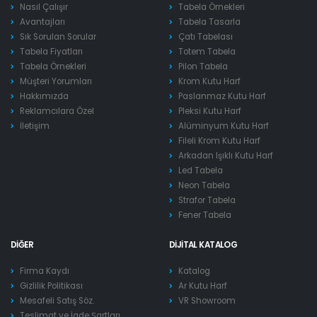
Nasıl Çalışır
Tabela Örnekleri
Avantajları
Tabela Tasarla
Sık Sorulan Sorular
Çatı Tabelası
Tabela Fiyatları
Totem Tabela
Tabela Örnekleri
Pilon Tabela
Müşteri Yorumları
Krom Kutu Harf
Hakkımızda
Paslanmaz Kutu Harf
Reklamcılara Özel
Pleksi Kutu Harf
İletişim
Alüminyum Kutu Harf
Fileli Krom Kutu Harf
Arkadan Işıklı Kutu Harf
Led Tabela
Neon Tabela
Strafor Tabela
Fener Tabela
DIĞER
DIJITAL KATALOG
Firma Kaydı
Katalog
Gizlilik Politikası
Ar Kutu Harf
Mesafeli Satış Söz.
VR Showroom
Teslimat ve İade Şartları