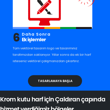
6
Daha Sonra
Ek işlemler
Tüm vektörel tasarım logo ve tasarımınız
tarafımızdan saklanıyor. Yıllar sonra da ek bir harf
isteseniz vektörel çalışmanızdan çıkartırız.
TASARLAMAYA BAŞLA
Krom kutu harf için Çaldıran çapında
hizmet verdiğimiz bölgeler