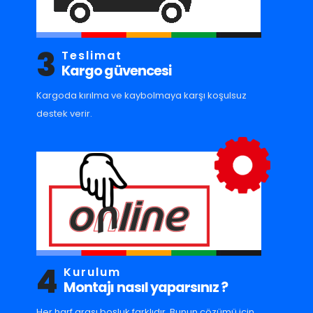
3
Teslimat
Kargo güvencesi
Kargoda kırılma ve kaybolmaya karşı koşulsuz
destek verir.
4
Kurulum
Montajı nasıl yaparsınız ?
Her harf arası boşluk farklıdır. Bunun çözümü için