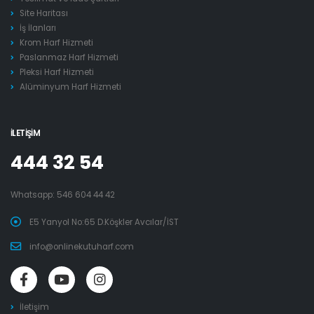
Site Haritası
İş İlanları
Krom Harf Hizmeti
Paslanmaz Harf Hizmeti
Pleksi Harf Hizmeti
Alüminyum Harf Hizmeti
İLETIŞIM
444 32 54
Whatsapp:
546 604 44 42
E5 Yanyol No:65 D.Köşkler Avcılar/İST
info@onlinekutuharf.com
İletişim