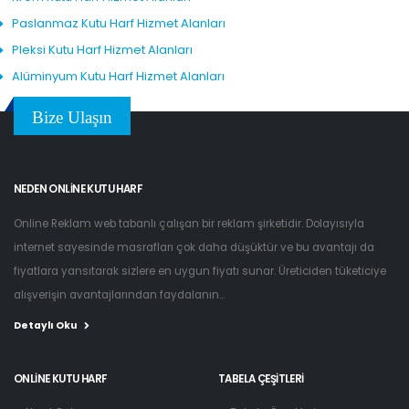
Paslanmaz Kutu Harf Hizmet Alanları
Pleksi Kutu Harf Hizmet Alanları
Alüminyum Kutu Harf Hizmet Alanları
Bize Ulaşın
NEDEN ONLINE KUTU HARF
Online Reklam web tabanlı çalışan bir reklam şirketidir. Dolayısıyla
internet sayesinde masrafları çok daha düşüktür ve bu avantajı da
fiyatlara yansıtarak sizlere en uygun fiyatı sunar. Üreticiden tüketiciye
alışverişin avantajlarından faydalanın...
Detaylı Oku
ONLINE KUTU HARF
TABELA ÇEŞITLERI