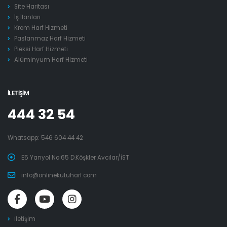
Site Haritası
İş İlanları
Krom Harf Hizmeti
Paslanmaz Harf Hizmeti
Pleksi Harf Hizmeti
Alüminyum Harf Hizmeti
İLETIŞIM
444 32 54
Whatsapp:
546 604 44 42
E5 Yanyol No:65 D.Köşkler Avcılar/İST
info@onlinekutuharf.com
İletişim