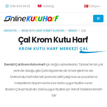
-
546 604 44 42
Katalog
Türkçe
ANASAYFA
KROM KUTU HARF HIZMET ALANLARI
DENIZLI
ÇAL
Çal Krom Kutu Harf
KROM KUTU HARF MERKEZİ
ÇAL
Denizli Çal Krom Kutu Harf
için doğru adrestesiniz. Türkiye'nin bir çok
yerinde olduğu gibi Çal bölgesinde de örnek işlerimiz var.
Online Kutu Harf internet üzerinde aktif çalışması ve pazarlama
maliyetlerini düşürmesi ile size daha uygun fiyatlar sunar.
Bizden
Çal
için fiyat alın. Daha uygun fiyatlar için
'Kendi Tabelanı Kendin
Tak'