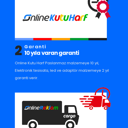
2
Garanti
10 yıla varan garanti
Online Kutu Harf Paslanmaz malzemeye 10 yıl,
Elektronik tesisata, led ve adaptör malzemeye 2 yıl
garanti verir.