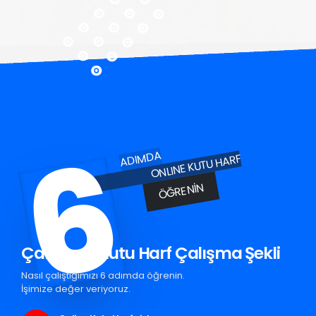
6
ADIMDA
ONLINE KUTU HARF
ÖĞRENIN
Çal Krom Kutu Harf Çalışma Şekli
Nasıl çalıştığımızı 6 adımda öğrenin.
İşimize değer veriyoruz.