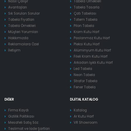
Nasıl Çalışır
Tabela Örnekleri
Avantajları
Tabela Tasarla
Sık Sorulan Sorular
Çatı Tabelası
Tabela Fiyatları
Totem Tabela
Tabela Örnekleri
Pilon Tabela
Müşteri Yorumları
Krom Kutu Harf
Hakkımızda
Paslanmaz Kutu Harf
Reklamcılara Özel
Pleksi Kutu Harf
İletişim
Alüminyum Kutu Harf
Fileli Krom Kutu Harf
Arkadan Işıklı Kutu Harf
Led Tabela
Neon Tabela
Strafor Tabela
Fener Tabela
DIĞER
DIJITAL KATALOG
Firma Kaydı
Katalog
Gizlilik Politikası
Ar Kutu Harf
Mesafeli Satış Söz.
VR Showroom
Teslimat ve İade Şartları