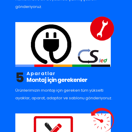
gönderiyoruz.
5
Aparatlar
Montaj için gerekenler
Ürünlerimizin montajı için gereken tüm yükselti
ayaklar, aparat, adaptor ve sablonu gönderiyoruz.