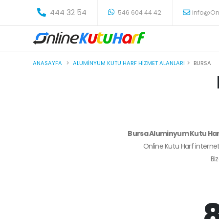
-
444 32 54
546 604 44 42
info@On
ANASAYFA
ALUMINYUM KUTU HARF HIZMET ALANLARI
BURSA
Bursa Aluminyum Kutu Ha
Online Kutu Harf internet
Bi
8