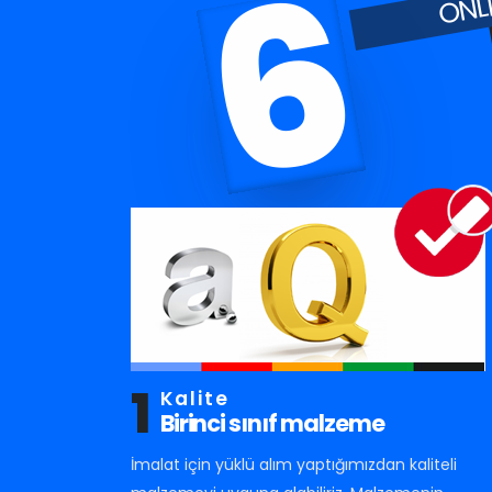
6
1
Kalite
Birinci sınıf malzeme
İmalat için yüklü alım yaptığımızdan kaliteli