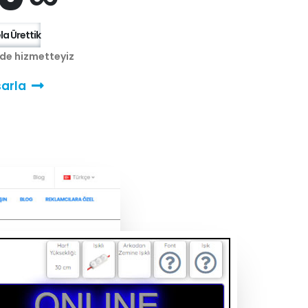
a Ürettik
nde hizmetteyiz
arla