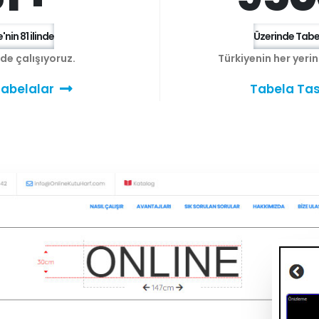
'nin 81 ilinde
Üzerinde Tabel
e de çalışıyoruz.
Türkiyenin her yeri
abelalar
Tabela Tas