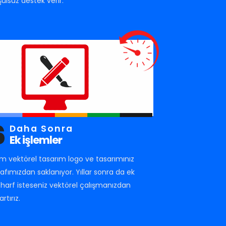
şulsuz destek verir.
6
Daha Sonra
Ek işlemler
m vektörel tasarım logo ve tasarımınız
rafımızdan saklanıyor. Yıllar sonra da ek
r harf isteseniz vektörel çalışmanızdan
artırız.