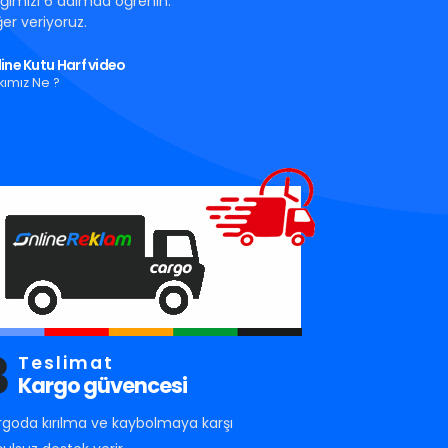
tığımızı 6 adımda öğrenin.
er veriyoruz.
ine Kutu Harf video
kımız Ne ?
3
Teslimat
Kargo güvencesi
rgoda kırılma ve kaybolmaya karşı