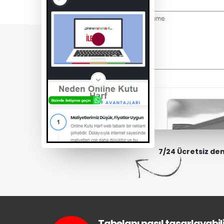
7/24 Ücretsiz de
Tabelanı nasıl tasarlayabili