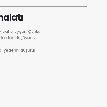
alatı
ok daha uygun. Çünkü
tlardan düşüyoruz.
iyetlerini düşürür.