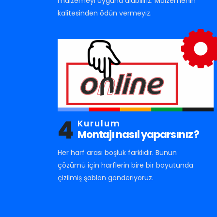
malzemeyi uyguna alabiliriz. Malzemenin
kalitesinden ödün vermeyiz.
4
Kurulum
Montajı nasıl yaparsınız ?
Her harf arası boşluk farklıdır. Bunun
çözümü için harflerin bire bir boyutunda
çizilmiş şablon gönderiyoruz.