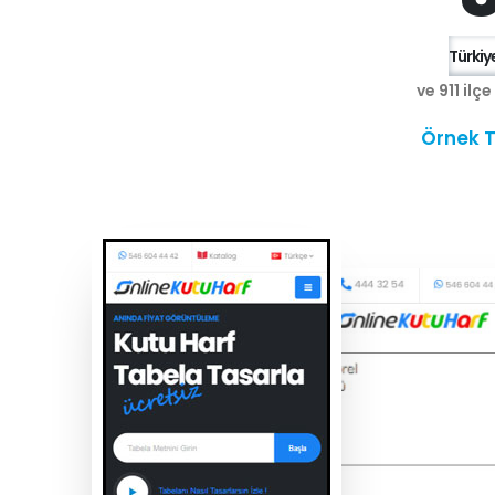
Türkiye
ve 911 ilç
Örnek T