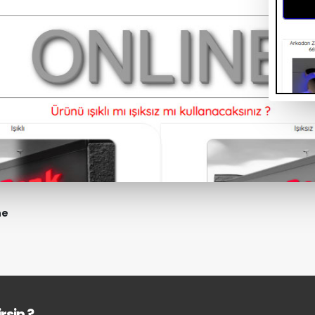
ne
rsin ?