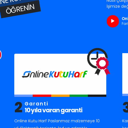
Nasıl çalış
ÖĞRENIN
İşimize değ
Onl
Far
2
Garanti
10 yıla varan garanti
Online Kutu Harf Paslanmaz malzemeye 10
Ka