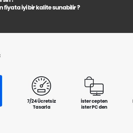
fiyata iyi bir kalite sunabilir ?
f
7/24 Ücretsiz
İster cepten
Tasarla
ister PC den