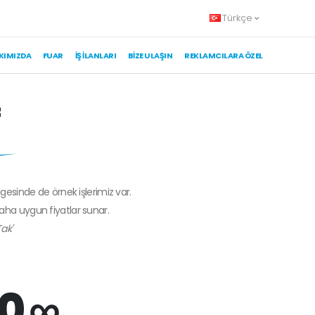
Türkçe
KIMIZDA
FUAR
İŞ İLANLARI
BIZE ULAŞIN
REKLAMCILARA ÖZEL
f
lgesinde de örnek işlerimiz var.
daha uygun fiyatlar sunar.
ak'
0 ∞