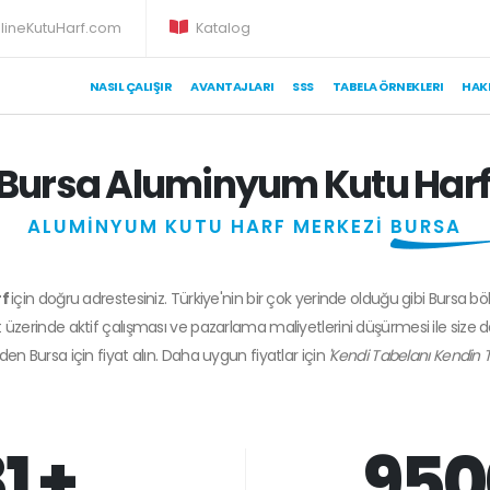
lineKutuHarf.com
Katalog
NASIL ÇALIŞIR
AVANTAJLARI
SSS
TABELA ÖRNEKLERI
HAK
Bursa Aluminyum Kutu Har
ALUMİNYUM KUTU HARF MERKEZİ
BURSA
rf
için doğru adrestesiniz. Türkiye'nin bir çok yerinde olduğu gibi Bursa bö
 üzerinde aktif çalışması ve pazarlama maliyetlerini düşürmesi ile size 
zden
Bursa
için fiyat alın. Daha uygun fiyatlar için
'Kendi Tabelanı Kendin T
1 +
950