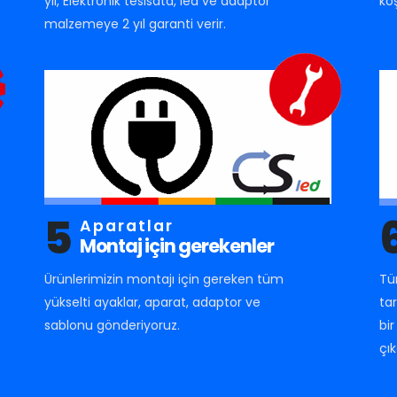
yıl, Elektronik tesisata, led ve adaptör
ko
malzemeye 2 yıl garanti verir.
5
Aparatlar
Montaj için gerekenler
Ürünlerimizin montajı için gereken tüm
Tü
yükselti ayaklar, aparat, adaptor ve
ta
sablonu gönderiyoruz.
bi
çık