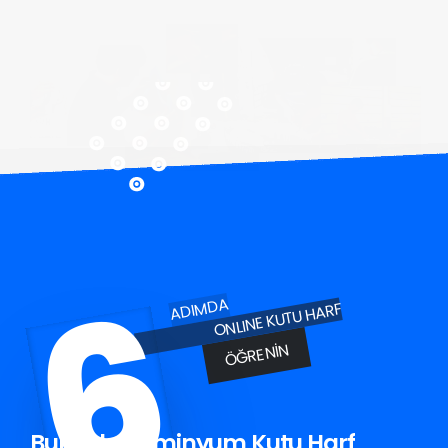
6
ADIMDA
ONLINE KUTU HARF
ÖĞRENIN
Bulanık Aluminyum Kutu Harf