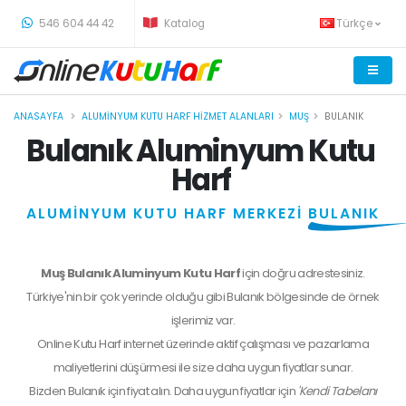
-
546 604 44 42
Katalog
Türkçe
ANASAYFA
ALUMINYUM KUTU HARF HIZMET ALANLARI
MUŞ
BULANIK
Bulanık Aluminyum Kutu
Harf
ALUMİNYUM KUTU HARF MERKEZİ
BULANIK
Muş Bulanık Aluminyum Kutu Harf
için doğru adrestesiniz.
Türkiye'nin bir çok yerinde olduğu gibi Bulanık bölgesinde de örnek
işlerimiz var.
Online Kutu Harf internet üzerinde aktif çalışması ve pazarlama
maliyetlerini düşürmesi ile size daha uygun fiyatlar sunar.
Bizden
Bulanık
için fiyat alın. Daha uygun fiyatlar için
'Kendi Tabelanı