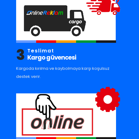
3
Teslimat
Kargo güvencesi
Kargoda kırılma ve kaybolmaya karşı koşulsuz
destek verir.