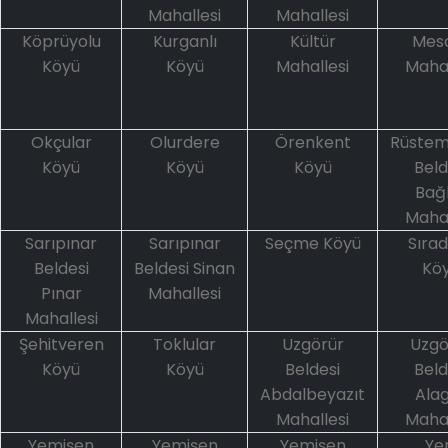
Mahallesi
Mahallesi
Köprüyolu
Kurganlı
Kültür
Mesc
Köyü
Köyü
Mahallesi
Mahal
Okçular
Olurdere
Örenkent
Rüstem
Köyü
Köyü
Köyü
Beld
Bağ
Mahal
Sarıpınar
Sarıpınar
Seçme Köyü
Sıra
Beldesi
Beldesi Sinan
Kö
Pınar
Mahallesi
Mahallesi
Şehitveren
Toklular
Uzgörür
Uzgö
Köyü
Köyü
Beldesi
Beld
Abdalbeyazıt
Ala
Mahallesi
Mahal
Yemişen
Yemişen
Yemişen
Ye