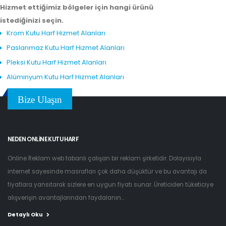
Hizmet ettiğimiz bölgeler için hangi ürünü
istediğinizi seçin.
Krom Kutu Harf Hizmet Alanları
Paslanmaz Kutu Harf Hizmet Alanları
Pleksi Kutu Harf Hizmet Alanları
Alüminyum Kutu Harf Hizmet Alanları
Bize Ulaşın
NEDEN ONLINE KUTU HARF
Online Reklam web tabanlı çalışan bir reklam şirketidir. Dolayısıyla
internet sayesinde masrafları çok daha düşüktür ve bu avantajı da
fiyatlara yansıtarak sizlere en uygun fiyatı sunar. Üreticiden tüketiciye
alışverişin avantajlarından faydalanın...
Detaylı Oku