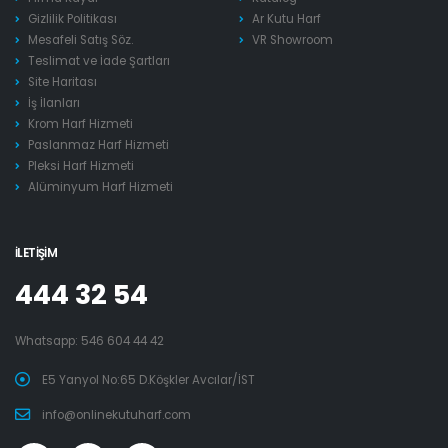
Gizlilik Politikası
Ar Kutu Harf
Mesafeli Satış Söz.
VR Showroom
Teslimat ve İade Şartları
Site Haritası
İş İlanları
Krom Harf Hizmeti
Paslanmaz Harf Hizmeti
Pleksi Harf Hizmeti
Alüminyum Harf Hizmeti
İLETIŞIM
444 32 54
Whatsapp:
546 604 44 42
E5 Yanyol No:65 D.Köşkler Avcılar/İST
info@onlinekutuharf.com