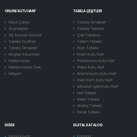
ONLINE KUTU HARF
TABELA ÇEŞITLERI
Nasıl Çalışır
Tabela Örnekleri
Avantajları
Tabela Tasarla
Sık Sorulan Sorular
Çatı Tabelası
Tabela Fiyatları
Totem Tabela
Tabela Örnekleri
Pilon Tabela
Müşteri Yorumları
Krom Kutu Harf
Hakkımızda
Paslanmaz Kutu Harf
Reklamcılara Özel
Pleksi Kutu Harf
İletişim
Alüminyum Kutu Harf
Fileli Krom Kutu Harf
Arkadan Işıklı Kutu Harf
Led Tabela
Neon Tabela
Strafor Tabela
Fener Tabela
DIĞER
DIJITAL KATALOG
Firma Kaydı
Katalog