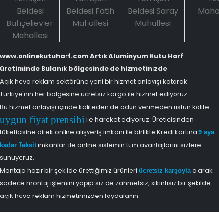
Beldesi
Beldesi Fatih
Beldesi Saray
Mahal
Bahçelievler
Mahallesi
Mahallesi
Mahallesi
www.onlinekutuharf.com Artık Aluminyum Kutu Harf
üretiminde Bulanık bölgesinde de hizmetinizde
Açık hava reklam sektörüne yeni bir hizmet anlayışı katarak
Türkiye'nin her bölgesine ücretsiz kargo ile hizmet ediyoruz.
Bu hizmet anlayışı içinde kaliteden de ödün vermeden üstün kalite
uygun fiyat prensibi
ile hareket ediyoruz. Üreticisinden
tüketicisine direk online alışveriş imkanı ile birlikte Kredi kartına
9 aya
imkanları ile online sistemin tüm avantajlarını sizlere
kadar Taksit
sunuyoruz.
Montaja hazır bir şekilde ürettiğimiz ürünleri
alarak
ücretsiz kargoyla
sadece montaj işlemini yapıp siz de zahmetsiz, sıkıntısız bir şekilde
açık hava reklam hizmetimizden faydalanın.