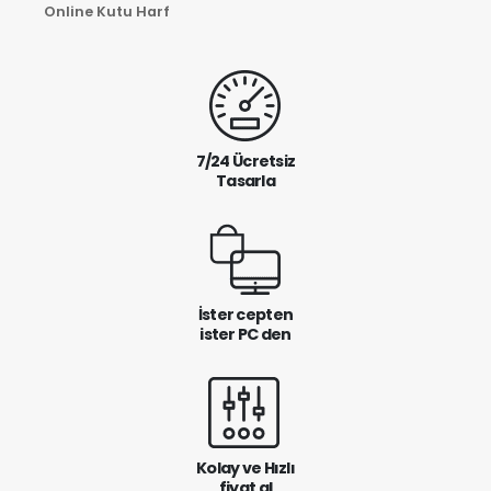
Online Kutu Harf
7/24 Ücretsiz
Tasarla
İster cepten
ister PC den
Kolay ve Hızlı
fiyat al