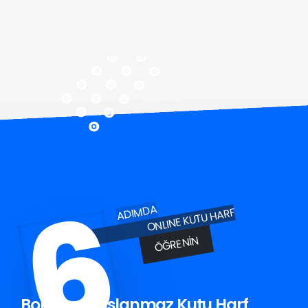
6
ADIMDA
ONLINE KUTU HARF
ÖĞRENIN
Bornova Paslanmaz Kutu Harf