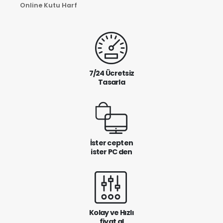
Online Kutu Harf
7/24 Ücretsiz
Tasarla
İster cepten
ister PC den
Kolay ve Hızlı
fiyat al