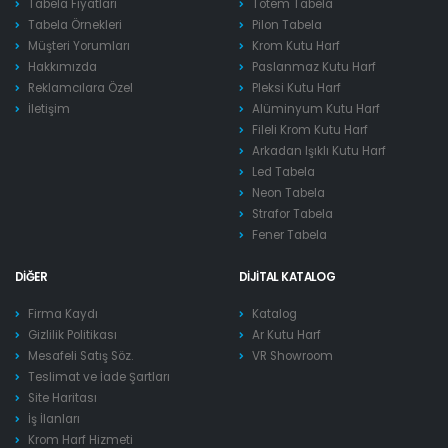
Tabela Fiyatları
Totem Tabela
Tabela Örnekleri
Pilon Tabela
Müşteri Yorumları
Krom Kutu Harf
Hakkımızda
Paslanmaz Kutu Harf
Reklamcılara Özel
Pleksi Kutu Harf
İletişim
Alüminyum Kutu Harf
Fileli Krom Kutu Harf
Arkadan Işıklı Kutu Harf
Led Tabela
Neon Tabela
Strafor Tabela
Fener Tabela
DIĞER
DIJITAL KATALOG
Firma Kaydı
Katalog
Gizlilik Politikası
Ar Kutu Harf
Mesafeli Satış Söz.
VR Showroom
Teslimat ve İade Şartları
Site Haritası
İş İlanları
Krom Harf Hizmeti