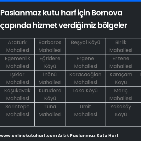
Paslanmaz kutu harf için Bornova
çapında hizmet verdiğimiz bölgeler
Atatürk
Barbaros
Beşyol Köyü
Birlik
Mahallesi
Mahallesi
Mahallesi
Egemenlik
Eğridere
Ergene
Erzene
Mahallesi
Köyü
Mahallesi
Mahallesi
Işıklar
İnönü
Karacaoğlan
Karaçam
Mahallesi
Mahallesi
Mahallesi
Köyü
Koşukavak
Kurudere
Laka Köyü
Meriç
Mahallesi
Köyü
Mahallesi
Serintepe
Tuna
Ümit
Yakaköy
Mahallesi
Mahallesi
Mahallesi
Köyü
www.onlinekutuharf.com Artık Paslanmaz Kutu Harf