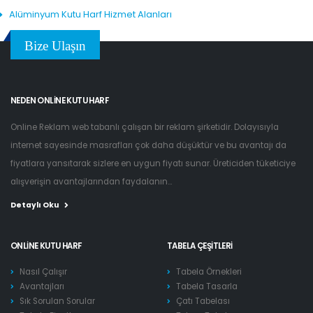
Alüminyum Kutu Harf Hizmet Alanları
Bize Ulaşın
NEDEN ONLINE KUTU HARF
Online Reklam web tabanlı çalışan bir reklam şirketidir. Dolayısıyla
internet sayesinde masrafları çok daha düşüktür ve bu avantajı da
fiyatlara yansıtarak sizlere en uygun fiyatı sunar. Üreticiden tüketiciye
alışverişin avantajlarından faydalanın...
Detaylı Oku
ONLINE KUTU HARF
TABELA ÇEŞITLERI
Nasıl Çalışır
Tabela Örnekleri
Avantajları
Tabela Tasarla
Sık Sorulan Sorular
Çatı Tabelası