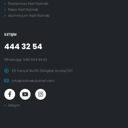
Paslanmaz Harf Hizmeti
Pleksi Harf Hizmeti
Alüminyum Harf Hizmeti
İLETIŞIM
444 32 54
Whatsapp:
546 604 44 42
E5 Yanyol No:65 D.Köşkler Avcılar/İST
info@onlinekutuharf.com
İletişim