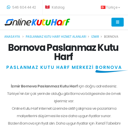
-
546 604 44 42
Katalog
Türkçe
ANASAYFA
PASLANMAZ KUTU HARF HIZMET ALANLARI
İZMIR
BORNOVA
Bornova Paslanmaz Kutu
Harf
PASLANMAZ KUTU HARF MERKEZİ
BORNOVA
İzmir Bornova Paslanmaz Kutu Harf
için doğru adrestesiniz.
Türkiye'nin bir çok yerinde olduğu gibi Bornova bölgesinde de örnek
işlerimiz var.
Online Kutu Harf internet üzerinde aktif çalışması ve pazarlama
maliyetlerini düşürmesi ile size daha uygun fiyatlar sunar.
Bizden
Bornova
için fiyat alın. Daha uygun fiyatlar için
'Kendi Tabelanı