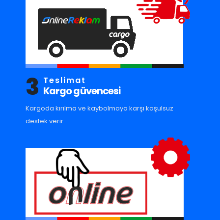
3
Teslimat
Kargo güvencesi
Kargoda kırılma ve kaybolmaya karşı koşulsuz
destek verir.