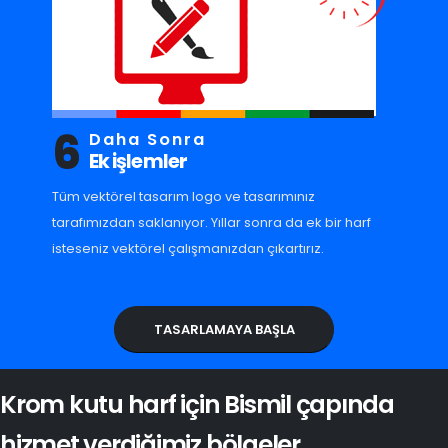
6
Daha Sonra
Ek işlemler
Tüm vektörel tasarım logo ve tasarımınız
tarafımızdan saklanıyor. Yıllar sonra da ek bir harf
isteseniz vektörel çalışmanızdan çıkartırız.
TASARLAMAYA BAŞLA
Krom kutu harf için Bismil çapında
hizmet verdiğimiz bölgeler