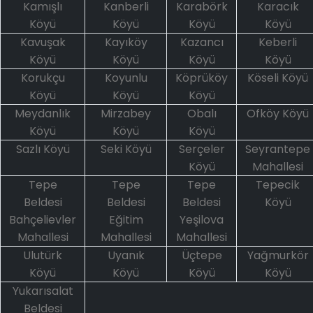
Kamışlı
Kanberli
Karabörk
Karacık
Köyü
Köyü
Köyü
Köyü
Kavuşak
Kayıköy
Kazancı
Keberli
Köyü
Köyü
Köyü
Köyü
Korukçu
Koyunlu
Köprüköy
Köseli Köyü
Köyü
Köyü
Köyü
Meydanlık
Mirzabey
Obalı
Ofköy Köyü
Köyü
Köyü
Köyü
Sazlı Köyü
Seki Köyü
Serçeler
Seyrantepe
Köyü
Mahallesi
Tepe
Tepe
Tepe
Tepecik
Beldesi
Beldesi
Beldesi
Köyü
Bahçelievler
Eğitim
Yeşilova
Mahallesi
Mahallesi
Mahallesi
Ulutürk
Uyanık
Üçtepe
Yağmurkör
Köyü
Köyü
Köyü
Köyü
Yukarısalat
Beldesi