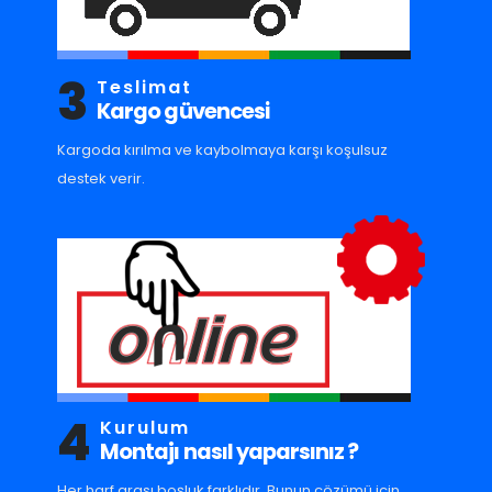
3
Teslimat
Kargo güvencesi
Kargoda kırılma ve kaybolmaya karşı koşulsuz
destek verir.
4
Kurulum
Montajı nasıl yaparsınız ?
Her harf arası boşluk farklıdır. Bunun çözümü için