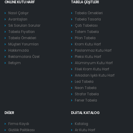
ONLINE KUTU HARF
TABELA ÇEŞITLERI
Nasıl Çalışır
Tabela Örnekleri
Avantajları
Tabela Tasarla
Sık Sorulan Sorular
Çatı Tabelası
Tabela Fiyatları
Totem Tabela
Tabela Örnekleri
Pilon Tabela
Müşteri Yorumları
Krom Kutu Harf
Hakkımızda
Paslanmaz Kutu Harf
Reklamcılara Özel
Pleksi Kutu Harf
İletişim
Alüminyum Kutu Harf
Fileli Krom Kutu Harf
Arkadan Işıklı Kutu Harf
Led Tabela
Neon Tabela
Strafor Tabela
Fener Tabela
DIĞER
DIJITAL KATALOG
Firma Kaydı
Katalog
Gizlilik Politikası
Ar Kutu Harf