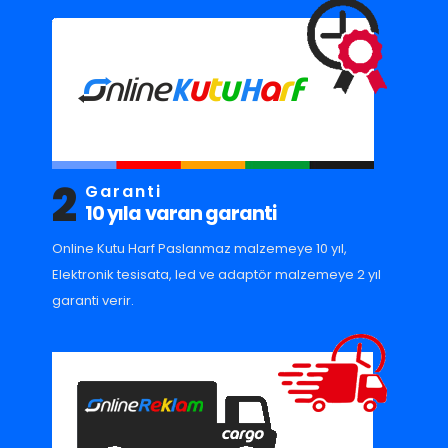
2
Garanti
10 yıla varan garanti
Online Kutu Harf Paslanmaz malzemeye 10 yıl,
Elektronik tesisata, led ve adaptör malzemeye 2 yıl
garanti verir.