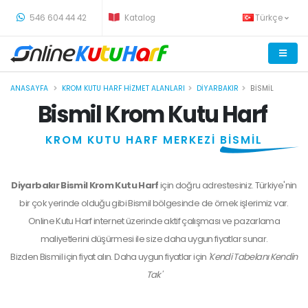
-
546 604 44 42
Katalog
Türkçe
ANASAYFA
KROM KUTU HARF HIZMET ALANLARI
DIYARBAKIR
BISMIL
Bismil Krom Kutu Harf
KROM KUTU HARF MERKEZİ
BİSMİL
Diyarbakır Bismil Krom Kutu Harf
için doğru adrestesiniz. Türkiye'nin
bir çok yerinde olduğu gibi Bismil bölgesinde de örnek işlerimiz var.
Online Kutu Harf internet üzerinde aktif çalışması ve pazarlama
maliyetlerini düşürmesi ile size daha uygun fiyatlar sunar.
Bizden
Bismil
için fiyat alın. Daha uygun fiyatlar için
'Kendi Tabelanı Kendin
Tak'