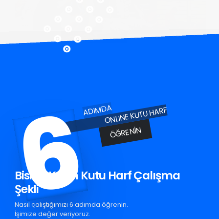
6
ADIMDA
ONLINE KUTU HARF
ÖĞRENIN
Bismil Krom Kutu Harf Çalışma
Şekli
Nasıl çalıştığımızı 6 adımda öğrenin.
İşimize değer veriyoruz.