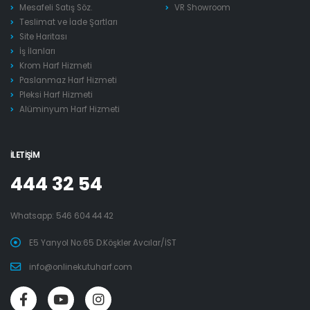
Mesafeli Satış Söz.
VR Showroom
Teslimat ve İade Şartları
Site Haritası
İş İlanları
Krom Harf Hizmeti
Paslanmaz Harf Hizmeti
Pleksi Harf Hizmeti
Alüminyum Harf Hizmeti
İLETIŞIM
444 32 54
Whatsapp:
546 604 44 42
E5 Yanyol No:65 D.Köşkler Avcılar/İST
info@onlinekutuharf.com