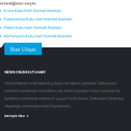
istediğinizi seçin.
Krom Kutu Harf Hizmet Alanları
Paslanmaz Kutu Harf Hizmet Alanları
Pleksi Kutu Harf Hizmet Alanları
Alüminyum Kutu Harf Hizmet Alanları
Bize Ulaşın
NEDEN ONLINE KUTU HARF
Online Reklam web tabanlı çalışan bir reklam şirketidir. Dolayısıyla
internet sayesinde masrafları çok daha düşüktür ve bu avantajı da
fiyatlara yansıtarak sizlere en uygun fiyatı sunar. Üreticiden tüketiciye
alışverişin avantajlarından faydalanın...
Detaylı Oku