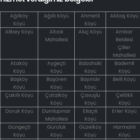
Ağılköy
Ağıllı Köyü
Ahmetli
Akbaş Köyü
Köyü
Köyü
Alibey Köyü
Altıok
Aluç Köyü
Ambar
Mahallesi
Beldesi
Çiller
Mahallesi
Ataköy
Aygeçti
Babahaki
Bademli
Köyü
Köyü
Köyü
Köyü
Başköy
Başören
Bayındır
Belli Köyü
Köyü
Köyü
Köyü
Çakıllı Köyü
Çatalköy
Çavuşlu
Çeltikli
Köyü
Köyü
Köyü
Doruk Köyü
Dumlupınar
Eliaçık
Erler Köyü
Mahallesi
Köyü
Güngeçti
Güroluk
Güzelköy
Harmanlı
Köyü
Köyü
Köyü
Köyü