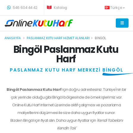
-
546 604 44 42
Katalog
Türkçe
ANASAYFA
PASLANMAZ KUTU HARF HIZMET ALANLARI
BINGÖL
Bingöl Paslanmaz Kutu
Harf
PASLANMAZ KUTU HARF MERKEZİ
BİNGÖL
Bingöl Paslanmaz Kutu Harf
için doğru adrestesiniz. Türkiye'nin bir
çok yerinde olduğu gibi Bingöl bölgesinde de örnek işlerimiz var.
Online Kutu Harf internet üzerinde aktif çalışması ve pazarlama
maliyetlerini düşürmesi ile size daha uygun fiyatlar sunar.
Bizden
Bingöl
için fiyat alın. Daha uygun fiyatlar için
'Kendi Tabelanı
Kendin Tak'