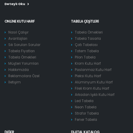
Detaylı Oku
ONLINE KUTU HARF
TABELA ÇEŞITLERI
Nasıl Çalışır
Tabela Örnekleri
Avantajları
Tabela Tasarla
Sık Sorulan Sorular
Çatı Tabelası
Tabela Fiyatları
Totem Tabela
Tabela Örnekleri
Pilon Tabela
Müşteri Yorumları
Krom Kutu Harf
Hakkımızda
Paslanmaz Kutu Harf
Reklamcılara Özel
Pleksi Kutu Harf
İletişim
Alüminyum Kutu Harf
Fileli Krom Kutu Harf
Arkadan Işıklı Kutu Harf
Led Tabela
Neon Tabela
Strafor Tabela
Fener Tabela
DIĞER
DIJITAL KATALOG