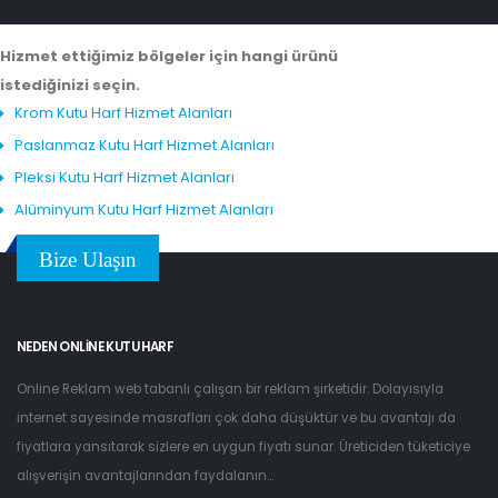
Hizmet ettiğimiz bölgeler için hangi ürünü
istediğinizi seçin.
Krom Kutu Harf Hizmet Alanları
Paslanmaz Kutu Harf Hizmet Alanları
Pleksi Kutu Harf Hizmet Alanları
Alüminyum Kutu Harf Hizmet Alanları
Bize Ulaşın
NEDEN ONLINE KUTU HARF
Online Reklam web tabanlı çalışan bir reklam şirketidir. Dolayısıyla
internet sayesinde masrafları çok daha düşüktür ve bu avantajı da
fiyatlara yansıtarak sizlere en uygun fiyatı sunar. Üreticiden tüketiciye
alışverişin avantajlarından faydalanın...