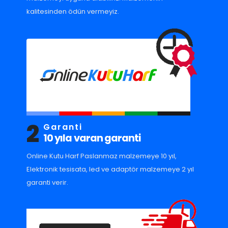
kalitesinden ödün vermeyiz.
2
Garanti
10 yıla varan garanti
Online Kutu Harf Paslanmaz malzemeye 10 yıl,
Elektronik tesisata, led ve adaptör malzemeye 2 yıl
garanti verir.