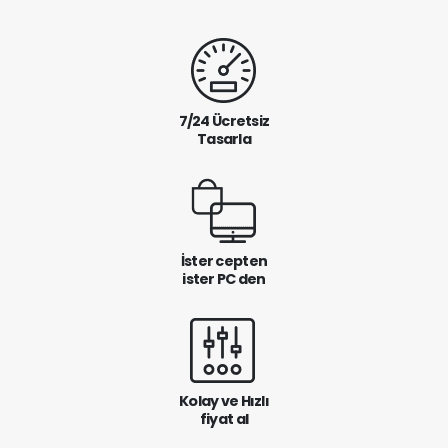
7/24 Ücretsiz
Tasarla
İster cepten
ister PC den
Kolay ve Hızlı
fiyat al