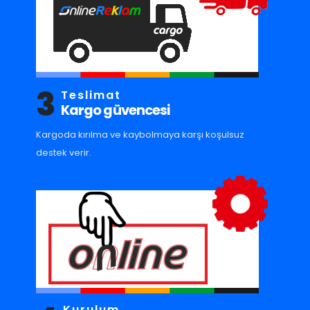
3
Teslimat
Kargo güvencesi
Kargoda kırılma ve kaybolmaya karşı koşulsuz
destek verir.
Kurulum