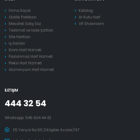
Firma Kaydı
Katalog
Gizlilik Politikası
Ar Kutu Harf
Mesafeli Satış Söz.
VR Showroom
Teslimat ve İade Şartları
Site Haritası
İş İlanları
Krom Harf Hizmeti
Paslanmaz Harf Hizmeti
Pleksi Harf Hizmeti
Alüminyum Harf Hizmeti
İLETIŞIM
444 32 54
Whatsapp:
546 604 44 42
E5 Yanyol No:65 D.Köşkler Avcılar/İST