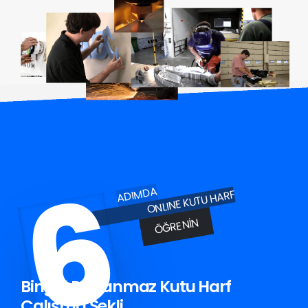
6
ADIMDA
ONLINE KUTU HARF
ÖĞRENIN
Bingöl Paslanmaz Kutu Harf
Çalışma Şekli