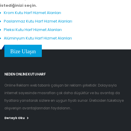
istediğinizi seçin.
Krom Kutu Harf Hizmet Alanları
Paslanmaz Kutu Harf Hizmet Alanları
Pleksi Kutu Harf Hizmet Alanları
Alüminyum Kutu Harf Hizmet Alanları
Bize Ulaşın
NEDEN ONLINE KUTU HARF
Online Reklam web tabanlı çalışan bir reklam şirketidir. Dolayısıyla
internet sayesinde masrafları çok daha düşüktür ve bu avantajı da
fiyatlara yansıtarak sizlere en uygun fiyatı sunar. Üreticiden tüketiciye
alışverişin avantajlarından faydalanın...
Detaylı Oku