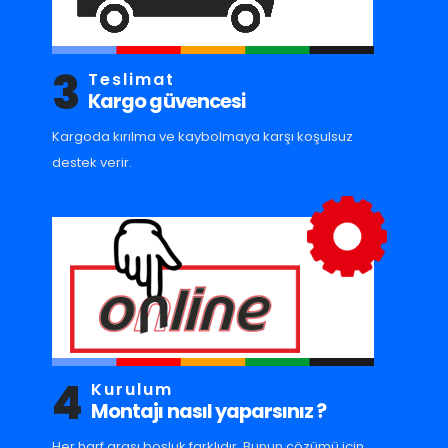
3
Teslimat
Kargo güvencesi
Kargoda kırılma ve kaybolmaya karşı koşulsuz
destek verir.
4
Kurulum
Montajı nasıl yaparsınız ?
Her harf arası boşluk farklıdır. Bunun çözümü için