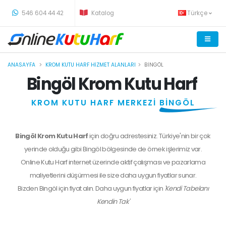
-
546 604 44 42
Katalog
Türkçe
ANASAYFA
KROM KUTU HARF HIZMET ALANLARI
BINGÖL
Bingöl Krom Kutu Harf
KROM KUTU HARF MERKEZİ
BİNGÖL
Bingöl Krom Kutu Harf
için doğru adrestesiniz. Türkiye'nin bir çok
yerinde olduğu gibi Bingöl bölgesinde de örnek işlerimiz var.
Online Kutu Harf internet üzerinde aktif çalışması ve pazarlama
maliyetlerini düşürmesi ile size daha uygun fiyatlar sunar.
Bizden
Bingöl
için fiyat alın. Daha uygun fiyatlar için
'Kendi Tabelanı
Kendin Tak'