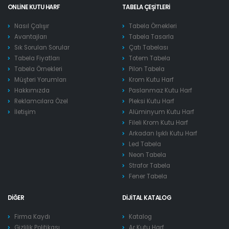
ONLINE KUTU HARF
TABELA ÇEŞITLERI
Nasıl Çalışır
Tabela Örnekleri
Avantajları
Tabela Tasarla
Sık Sorulan Sorular
Çatı Tabelası
Tabela Fiyatları
Totem Tabela
Tabela Örnekleri
Pilon Tabela
Müşteri Yorumları
Krom Kutu Harf
Hakkımızda
Paslanmaz Kutu Harf
Reklamcılara Özel
Pleksi Kutu Harf
İletişim
Alüminyum Kutu Harf
Fileli Krom Kutu Harf
Arkadan Işıklı Kutu Harf
Led Tabela
Neon Tabela
Strafor Tabela
Fener Tabela
DIĞER
DIJITAL KATALOG
Firma Kaydı
Katalog
Gizlilik Politikası
Ar Kutu Harf