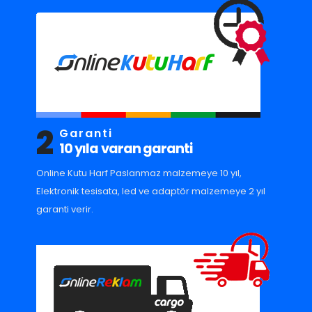
2
Garanti
10 yıla varan garanti
Online Kutu Harf Paslanmaz malzemeye 10 yıl,
Elektronik tesisata, led ve adaptör malzemeye 2 yıl
garanti verir.