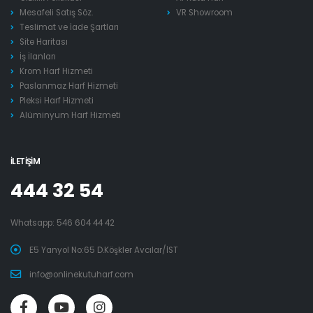
Mesafeli Satış Söz.
VR Showroom
Teslimat ve İade Şartları
Site Haritası
İş İlanları
Krom Harf Hizmeti
Paslanmaz Harf Hizmeti
Pleksi Harf Hizmeti
Alüminyum Harf Hizmeti
İLETIŞIM
444 32 54
Whatsapp:
546 604 44 42
E5 Yanyol No:65 D.Köşkler Avcılar/İST
info@onlinekutuharf.com