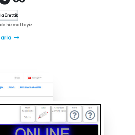
a Ürettik
nde hizmetteyiz
arla