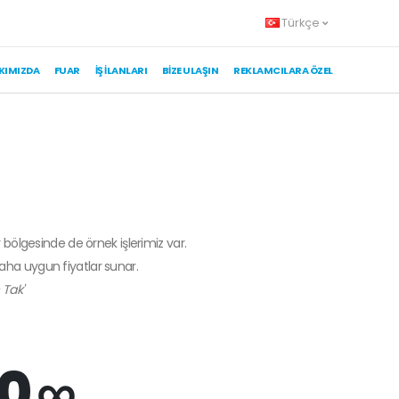
Türkçe
KIMIZDA
FUAR
İŞ İLANLARI
BIZE ULAŞIN
REKLAMCILARA ÖZEL
r bölgesinde de örnek işlerimiz var.
daha uygun fiyatlar sunar.
 Tak'
0 ∞