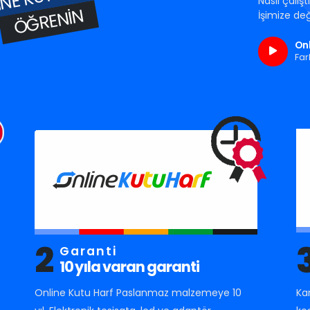
Nasıl çalış
ÖĞRENIN
İşimize değ
Onl
Far
2
Garanti
10 yıla varan garanti
Online Kutu Harf Paslanmaz malzemeye 10
Ka