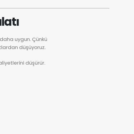
latı
k daha uygun. Çünkü
tlardan düşüyoruz.
iyetlerini düşürür.