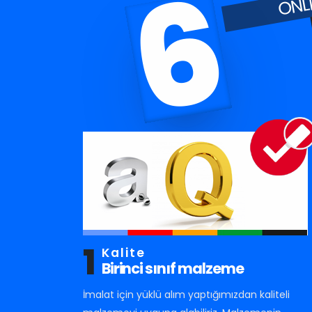
6
1
Kalite
Birinci sınıf malzeme
İmalat için yüklü alım yaptığımızdan kaliteli