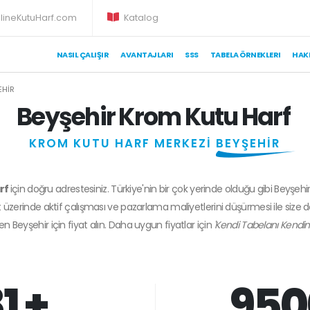
lineKutuHarf.com
Katalog
NASIL ÇALIŞIR
AVANTAJLARI
SSS
TABELA ÖRNEKLERI
HAK
EHIR
Beyşehir Krom Kutu Harf
KROM KUTU HARF MERKEZİ
BEYŞEHİR
rf
için doğru adrestesiniz. Türkiye'nin bir çok yerinde olduğu gibi Beyşehi
 üzerinde aktif çalışması ve pazarlama maliyetlerini düşürmesi ile size 
den
Beyşehir
için fiyat alın. Daha uygun fiyatlar için
'Kendi Tabelanı Kendin
1 +
950