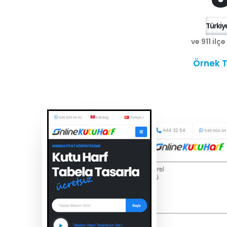
Türkiye
ve 911 ilç
Örnek T