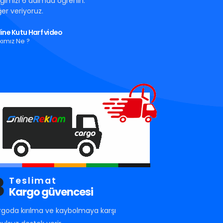
tığımızı 6 adımda öğrenin.
er veriyoruz.
ine Kutu Harf video
kımız Ne ?
3
Teslimat
Kargo güvencesi
rgoda kırılma ve kaybolmaya karşı