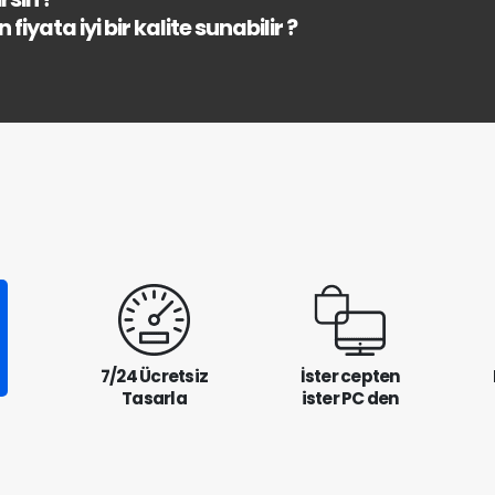
fiyata iyi bir kalite sunabilir ?
7/24 Ücretsiz
İster cepten
Tasarla
ister PC den