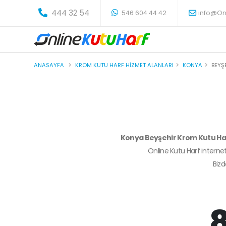
-
444 32 54
546 604 44 42
info@On
ANASAYFA
KROM KUTU HARF HIZMET ALANLARI
KONYA
BEYŞ
Konya Beyşehir Krom Kutu Ha
Online Kutu Harf internet
Biz
8