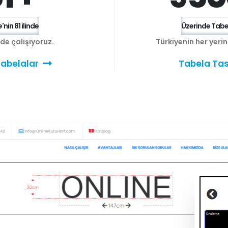
'nin 81 ilinde
Üzerinde Tabel
e de çalışıyoruz.
Türkiyenin her yeri
abelalar
Tabela Tas