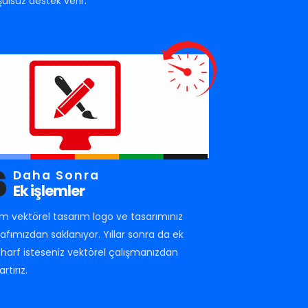
şulsuz destek verir.
6
Daha Sonra
Ek işlemler
m vektörel tasarım logo ve tasarımınız
rafımızdan saklanıyor. Yıllar sonra da ek
r harf isteseniz vektörel çalışmanızdan
artırız.