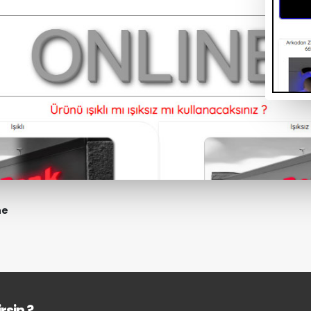
ne
rsin ?