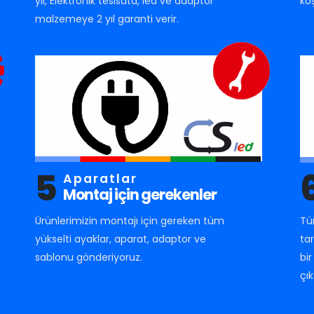
yıl, Elektronik tesisata, led ve adaptör
ko
malzemeye 2 yıl garanti verir.
5
Aparatlar
Montaj için gerekenler
Ürünlerimizin montajı için gereken tüm
Tü
yükselti ayaklar, aparat, adaptor ve
ta
sablonu gönderiyoruz.
bi
çık