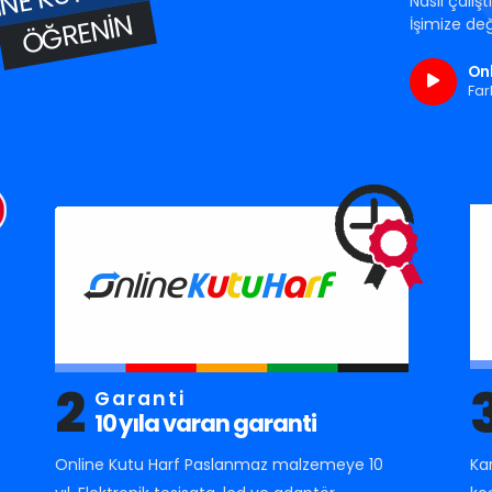
Nasıl çalış
ÖĞRENIN
İşimize değ
Onl
Far
2
Garanti
10 yıla varan garanti
Online Kutu Harf Paslanmaz malzemeye 10
Ka