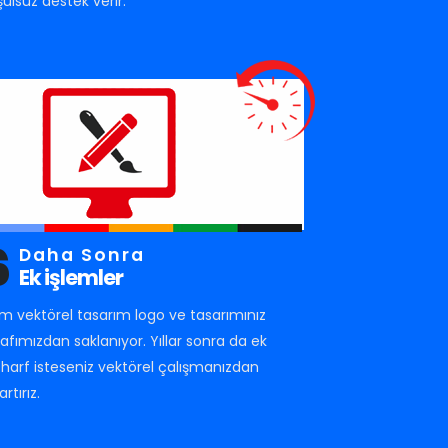
şulsuz destek verir.
6
Daha Sonra
Ek işlemler
m vektörel tasarım logo ve tasarımınız
rafımızdan saklanıyor. Yıllar sonra da ek
r harf isteseniz vektörel çalışmanızdan
artırız.