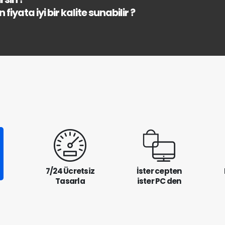
fiyata iyi bir kalite sunabilir ?
7/24 Ücretsiz
İster cepten
Tasarla
ister PC den