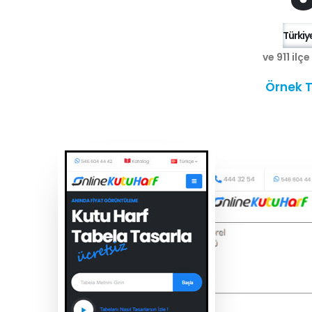
Türkiye
ve 911 ilç
Örnek T