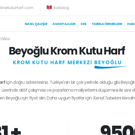
lineKutuHarf.com
Katalog
NASIL ÇALIŞIR
AVANTAJLARI
SSS
TABELA ÖRNEKLERI
HAK
YOĞLU
Beyoğlu Krom Kutu Harf
KROM KUTU HARF MERKEZİ
BEYOĞLU
arf
için doğru adrestesiniz. Türkiye'nin bir çok yerinde olduğu gibi Beyoğl
 üzerinde aktif çalışması ve pazarlama maliyetlerini düşürmesi ile size 
den
Beyoğlu
için fiyat alın. Daha uygun fiyatlar için
'Kendi Tabelanı Kendin
1 +
950