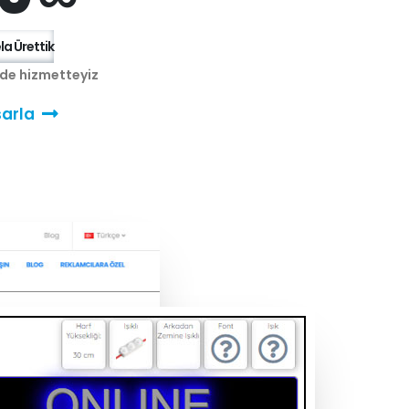
a Ürettik
nde hizmetteyiz
arla