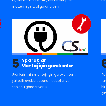
yıl, Elektronik tesisata, led ve adaptör
ko
malzemeye 2 yıl garanti verir.
5
Aparatlar
Montaj için gerekenler
Ürünlerimizin montajı için gereken tüm
Tü
yükselti ayaklar, aparat, adaptor ve
ta
sablonu gönderiyoruz.
bi
çık