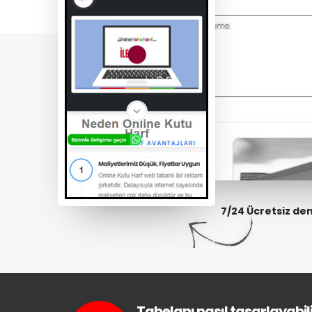
7/24 Ücretsiz de
Tabelanı nasıl tasarlayabili