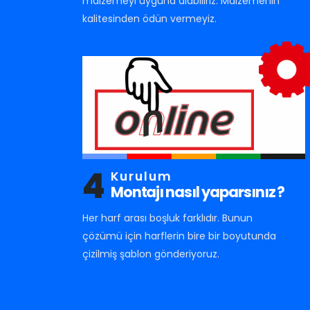
malzemeyi uyguna alabiliriz. Malzemenin
kalitesinden ödün vermeyiz.
4
Kurulum
Montajı nasıl yaparsınız ?
Her harf arası boşluk farklıdır. Bunun
çözümü için harflerin bire bir boyutunda
çizilmiş şablon gönderiyoruz.