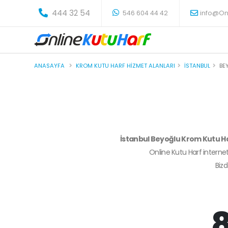
-
444 32 54
546 604 44 42
info@On
ANASAYFA
KROM KUTU HARF HIZMET ALANLARI
İSTANBUL
BE
İstanbul Beyoğlu Krom Kutu H
Online Kutu Harf internet
Biz
8