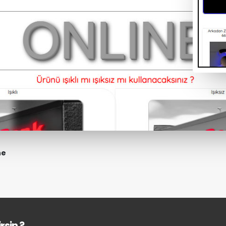
ne
rsin ?