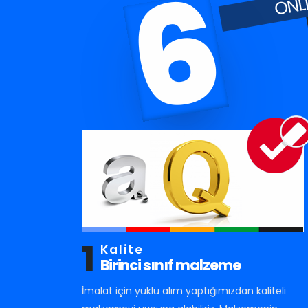
6
1
Kalite
Birinci sınıf malzeme
İmalat için yüklü alım yaptığımızdan kaliteli