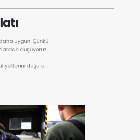
latı
k daha uygun. Çünkü
tlardan düşüyoruz.
iyetlerini düşürür.