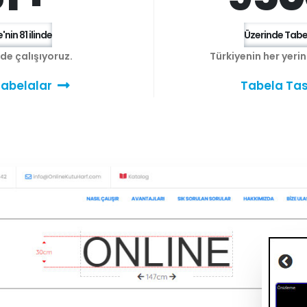
'nin 81 ilinde
Üzerinde Tabel
e de çalışıyoruz.
Türkiyenin her yeri
abelalar
Tabela Tas