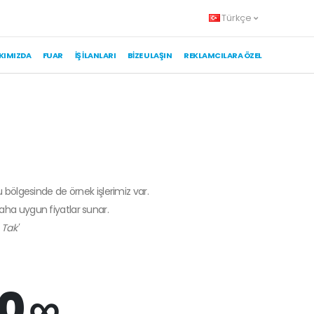
Türkçe
KIMIZDA
FUAR
İŞ İLANLARI
BIZE ULAŞIN
REKLAMCILARA ÖZEL
u bölgesinde de örnek işlerimiz var.
daha uygun fiyatlar sunar.
 Tak'
0 ∞