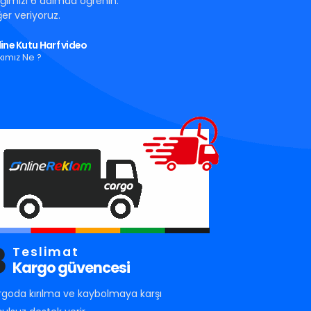
tığımızı 6 adımda öğrenin.
er veriyoruz.
ine Kutu Harf video
kımız Ne ?
3
Teslimat
Kargo güvencesi
rgoda kırılma ve kaybolmaya karşı