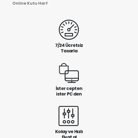
Online Kutu Harf
7/24 Ücretsiz
Tasarla
İster cepten
ister PC den
Kolay ve Hızlı
fiyat al