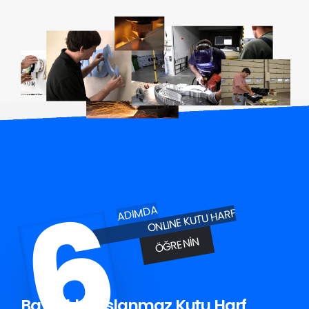
6
ADIMDA
ONLINE KUTU HARF
ÖĞRENIN
Bayraklı Paslanmaz Kutu Harf