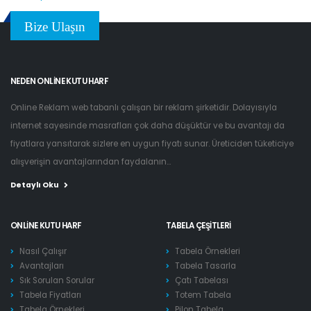
Bize Ulaşın
NEDEN ONLINE KUTU HARF
Online Reklam web tabanlı çalışan bir reklam şirketidir. Dolayısıyla
internet sayesinde masrafları çok daha düşüktür ve bu avantajı da
fiyatlara yansıtarak sizlere en uygun fiyatı sunar. Üreticiden tüketiciye
alışverişin avantajlarından faydalanın...
Detaylı Oku
ONLINE KUTU HARF
TABELA ÇEŞITLERI
Nasıl Çalışır
Tabela Örnekleri
Avantajları
Tabela Tasarla
Sık Sorulan Sorular
Çatı Tabelası
Tabela Fiyatları
Totem Tabela
Tabela Örnekleri
Pilon Tabela