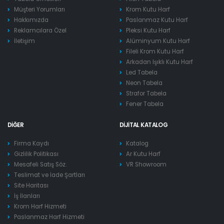
Müşteri Yorumları
Krom Kutu Harf
Hakkımızda
Paslanmaz Kutu Harf
Reklamcılara Özel
Pleksi Kutu Harf
İletişim
Alüminyum Kutu Harf
Fileli Krom Kutu Harf
Arkadan Işıklı Kutu Harf
Led Tabela
Neon Tabela
Strafor Tabela
Fener Tabela
DIĞER
DIJITAL KATALOG
Firma Kaydı
Katalog
Gizlilik Politikası
Ar Kutu Harf
Mesafeli Satış Söz.
VR Showroom
Teslimat ve İade Şartları
Site Haritası
İş İlanları
Krom Harf Hizmeti
Paslanmaz Harf Hizmeti