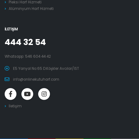
Pleksi Harf Hizmeti
Alüminyum Harf Hizmeti
İLETIŞIM
444 32 54
Whatsapp:
546 604 44 42
E5 Yanyol No:65 D.Köşkler Avcılar/İST
info@onlinekutuharf.com
İletişim