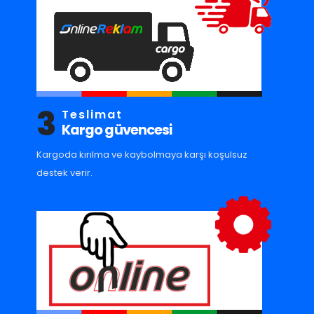
3
Teslimat
Kargo güvencesi
Kargoda kırılma ve kaybolmaya karşı koşulsuz
destek verir.