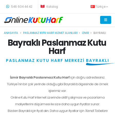
-
546 604 44 42
Katalog
Türkçe
ANASAYFA
PASLANMAZ KUTU HARF HIZMET ALANLARI
İZMIR
BAYRAKLI
Bayraklı Paslanmaz Kutu
Harf
PASLANMAZ KUTU HARF MERKEZİ
BAYRAKLI
İzmir Bayraklı Paslanmaz Kutu Harf
için doğru adrestesiniz.
Türkiye'nin bir çok yerinde olduğu gibi Bayraklı bölgesinde de örnek
işlerimiz var.
Online Kutu Harf internet üzerinde aktif çalışması ve pazarlama
maliyetlerini düşürmesi ile size daha uygun fiyatlar sunar.
Bizden
Bayraklı
için fiyat alın. Daha uygun fiyatlar için
'Kendi Tabelanı