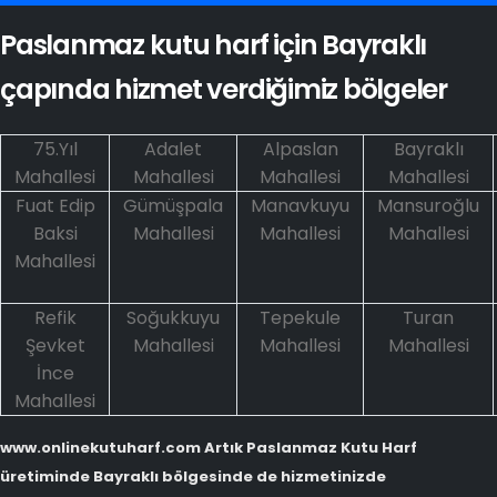
Paslanmaz kutu harf için Bayraklı
çapında hizmet verdiğimiz bölgeler
75.Yıl
Adalet
Alpaslan
Bayraklı
Mahallesi
Mahallesi
Mahallesi
Mahallesi
Fuat Edip
Gümüşpala
Manavkuyu
Mansuroğlu
Baksi
Mahallesi
Mahallesi
Mahallesi
Mahallesi
Refik
Soğukkuyu
Tepekule
Turan
Şevket
Mahallesi
Mahallesi
Mahallesi
İnce
Mahallesi
www.onlinekutuharf.com Artık Paslanmaz Kutu Harf
üretiminde Bayraklı bölgesinde de hizmetinizde