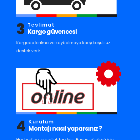
3
Teslimat
Kargo güvencesi
Kargoda kırılma ve kaybolmaya karşı koşulsuz
destek verir.
4
Kurulum
Montajı nasıl yaparsınız ?
Her harf arası boşluk farklıdır. Bunun çözümü için