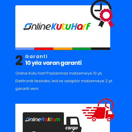
2
Garanti
10 yıla varan garanti
Online Kutu Harf Paslanmaz malzemeye 10 yıl,
Elektronik tesisata, led ve adaptör malzemeye 2 yıl
garanti verir.