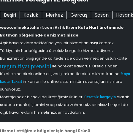
Beşiri
Kozluk
Merkez
Gercüş
Sason
Hasank
www.onlinekutuharf.com Artık Krom Kutu Harf üretiminde
Batman bölgesinde de hizmetinizde
Açık hava reklam sektörüne yeni bir hizmet anlayışı katarak
Türkiye'nin her bölgesine ücretsiz kargo ile hizmet ediyoruz.
Bu hizmet anlayışı içinde kaliteden de ödün vermeden üstün kalite
uygun fiyat prensibi
ile hareket ediyoruz. Üreticisinden
tüketicisine direk online alışveriş imkanı ile birlikte Kredi kartına
9 aya
imkanları ile online sistemin tüm avantajlarını sizlere
kadar Taksit
sunuyoruz.
Montaja hazır bir şekilde ürettiğimiz ürünleri
alarak
ücretsiz kargoyla
sadece montaj işlemini yapıp siz de zahmetsiz, sıkıntısız bir şekilde
açık hava reklam hizmetimizden faydalanın.
Hizmet ettiğimiz bölgeler için hangi ürünü