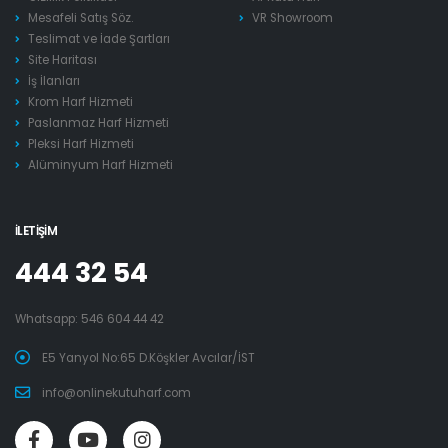
Mesafeli Satış Söz.
VR Showroom
Teslimat ve İade Şartları
Site Haritası
İş İlanları
Krom Harf Hizmeti
Paslanmaz Harf Hizmeti
Pleksi Harf Hizmeti
Alüminyum Harf Hizmeti
İLETIŞIM
444 32 54
Whatsapp:
546 604 44 42
E5 Yanyol No:65 D.Köşkler Avcılar/İST
info@onlinekutuharf.com