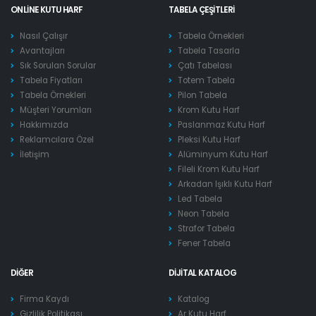
ONLINE KUTU HARF
TABELA ÇEŞITLERI
Nasıl Çalışır
Tabela Örnekleri
Avantajları
Tabela Tasarla
Sık Sorulan Sorular
Çatı Tabelası
Tabela Fiyatları
Totem Tabela
Tabela Örnekleri
Pilon Tabela
Müşteri Yorumları
Krom Kutu Harf
Hakkımızda
Paslanmaz Kutu Harf
Reklamcılara Özel
Pleksi Kutu Harf
İletişim
Alüminyum Kutu Harf
Fileli Krom Kutu Harf
Arkadan Işıklı Kutu Harf
Led Tabela
Neon Tabela
Strafor Tabela
Fener Tabela
DIĞER
DIJITAL KATALOG
Firma Kaydı
Katalog
Gizlilik Politikası
Ar Kutu Harf