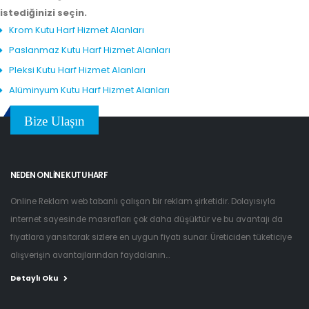
istediğinizi seçin.
Krom Kutu Harf Hizmet Alanları
Paslanmaz Kutu Harf Hizmet Alanları
Pleksi Kutu Harf Hizmet Alanları
Alüminyum Kutu Harf Hizmet Alanları
Bize Ulaşın
NEDEN ONLINE KUTU HARF
Online Reklam web tabanlı çalışan bir reklam şirketidir. Dolayısıyla
internet sayesinde masrafları çok daha düşüktür ve bu avantajı da
fiyatlara yansıtarak sizlere en uygun fiyatı sunar. Üreticiden tüketiciye
alışverişin avantajlarından faydalanın...
Detaylı Oku