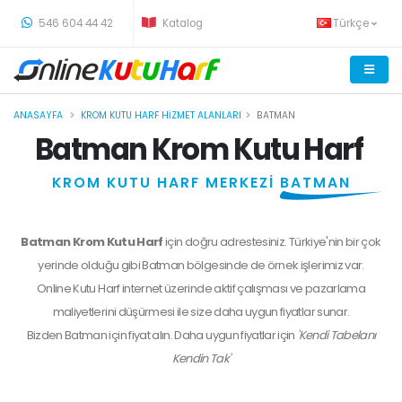
-
546 604 44 42
Katalog
Türkçe
ANASAYFA
KROM KUTU HARF HIZMET ALANLARI
BATMAN
Batman Krom Kutu Harf
KROM KUTU HARF MERKEZİ
BATMAN
Batman Krom Kutu Harf
için doğru adrestesiniz. Türkiye'nin bir çok
yerinde olduğu gibi Batman bölgesinde de örnek işlerimiz var.
Online Kutu Harf internet üzerinde aktif çalışması ve pazarlama
maliyetlerini düşürmesi ile size daha uygun fiyatlar sunar.
Bizden
Batman
için fiyat alın. Daha uygun fiyatlar için
'Kendi Tabelanı
Kendin Tak'