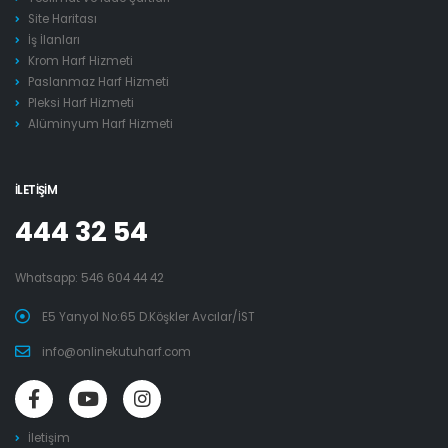
Site Haritası
İş İlanları
Krom Harf Hizmeti
Paslanmaz Harf Hizmeti
Pleksi Harf Hizmeti
Alüminyum Harf Hizmeti
İLETIŞIM
444 32 54
Whatsapp:
546 604 44 42
E5 Yanyol No:65 D.Köşkler Avcılar/İST
info@onlinekutuharf.com
İletişim