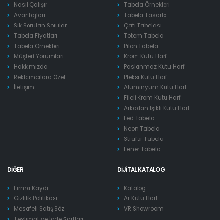
Nasıl Çalışır
Tabela Örnekleri
Avantajları
Tabela Tasarla
Sık Sorulan Sorular
Çatı Tabelası
Tabela Fiyatları
Totem Tabela
Tabela Örnekleri
Pilon Tabela
Müşteri Yorumları
Krom Kutu Harf
Hakkımızda
Paslanmaz Kutu Harf
Reklamcılara Özel
Pleksi Kutu Harf
İletişim
Alüminyum Kutu Harf
Fileli Krom Kutu Harf
Arkadan Işıklı Kutu Harf
Led Tabela
Neon Tabela
Strafor Tabela
Fener Tabela
DIĞER
DIJITAL KATALOG
Firma Kaydı
Katalog
Gizlilik Politikası
Ar Kutu Harf
Mesafeli Satış Söz.
VR Showroom
Teslimat ve İade Şartları