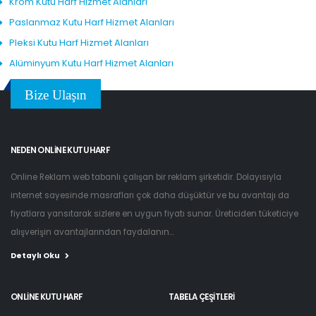
Krom Kutu Harf Hizmet Alanları
Paslanmaz Kutu Harf Hizmet Alanları
Pleksi Kutu Harf Hizmet Alanları
Alüminyum Kutu Harf Hizmet Alanları
Bize Ulaşın
NEDEN ONLINE KUTU HARF
Online Reklam web tabanlı çalışan bir reklam şirketidir. Dolayısıyla
internet sayesinde masrafları çok daha düşüktür ve bu avantajı da
fiyatlara yansıtarak sizlere en uygun fiyatı sunar. Üreticiden tüketiciye
alışverişin avantajlarından faydalanın...
Detaylı Oku
ONLINE KUTU HARF
TABELA ÇEŞITLERI