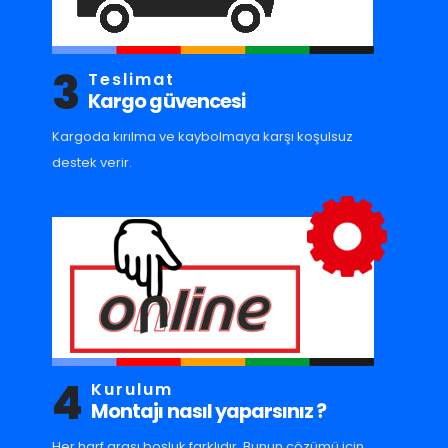
3
Teslimat
Kargo güvencesi
Kargoda kırılma ve kaybolmaya karşı koşulsuz
destek verir.
4
Kurulum
Montajı nasıl yaparsınız ?
Her harf arası boşluk farklıdır. Bunun çözümü için