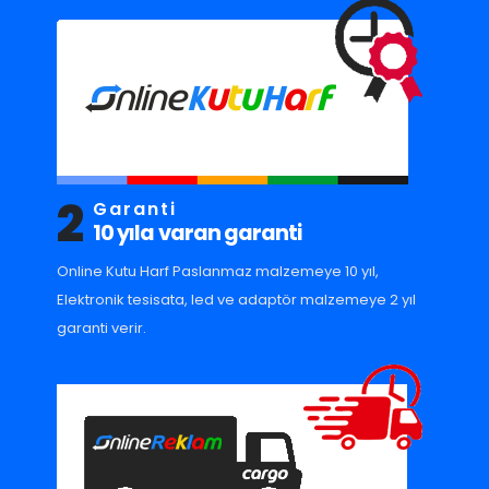
2
Garanti
10 yıla varan garanti
Online Kutu Harf Paslanmaz malzemeye 10 yıl,
Elektronik tesisata, led ve adaptör malzemeye 2 yıl
garanti verir.