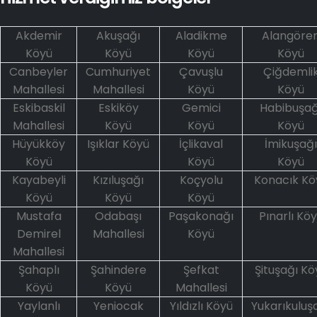
Akdemir
Akuşağı
Aladikme
Alangöre
Köyü
Köyü
Köyü
Köyü
Canbeyler
Cumhuriyet
Çavuşlu
Çiğdemli
Mahallesi
Mahallesi
Köyü
Köyü
Eskibaskil
Eskiköy
Gemici
Habibuşağ
Mahallesi
Köyü
Köyü
Köyü
Hüyükköy
Işıklar Köyü
İçlikaval
İmikuşağı
Köyü
Köyü
Köyü
Kayabeyli
Kızıluşağı
Koçyolu
Konacık Kö
Köyü
Köyü
Köyü
Mustafa
Odabaşı
Paşakonağı
Pınarlı Kö
Demirel
Mahallesi
Köyü
Mahallesi
Şahaplı
Şahindere
Şefkat
Şituşağı Kö
Köyü
Köyü
Mahallesi
Yaylanlı
Yeniocak
Yıldızlı Köyü
Yukarıkuluş