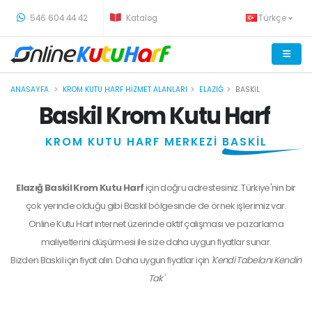
-
546 604 44 42
Katalog
Türkçe
ANASAYFA
KROM KUTU HARF HIZMET ALANLARI
ELAZIĞ
BASKIL
Baskil Krom Kutu Harf
KROM KUTU HARF MERKEZİ
BASKİL
Elazığ Baskil Krom Kutu Harf
için doğru adrestesiniz. Türkiye'nin bir
çok yerinde olduğu gibi Baskil bölgesinde de örnek işlerimiz var.
Online Kutu Harf internet üzerinde aktif çalışması ve pazarlama
maliyetlerini düşürmesi ile size daha uygun fiyatlar sunar.
Bizden
Baskil
için fiyat alın. Daha uygun fiyatlar için
'Kendi Tabelanı Kendin
Tak'