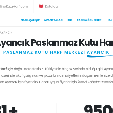
lineKutuHarf.com
Katalog
NASIL ÇALIŞIR
AVANTAJLARI
SSS
TABELA ÖRNEKLERI
HAK
AYANCIK
yancık Paslanmaz Kutu Har
PASLANMAZ KUTU HARF MERKEZİ
AYANCIK
Harf
için doğru adrestesiniz. Türkiye'nin bir çok yerinde olduğu gibi Ayan
 üzerinde aktif çalışması ve pazarlama maliyetlerini düşürmesi ile size 
den
Ayancık
için fiyat alın. Daha uygun fiyatlar için
'Kendi Tabelanı Kendin
1 +
950