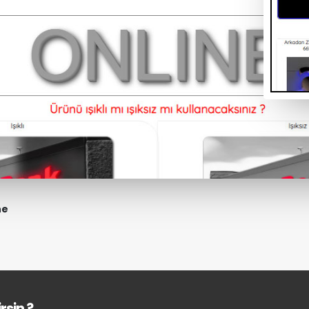
ne
rsin ?