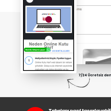
7/24 Ücretsiz de
Tabelanı nasıl tasarlayabili