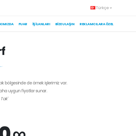
Türkçe
KIMIZDA
FUAR
İŞ İLANLARI
BIZE ULAŞIN
REKLAMCILARA ÖZEL
f
cık bölgesinde de örnek işlerimiz var.
daha uygun fiyatlar sunar.
 Tak'
0 ∞