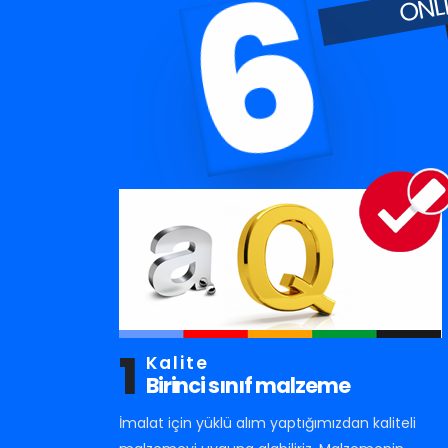
6
1
Kalite
Birinci sınıf malzeme
İmalat için yüklü alım yaptığımızdan kaliteli