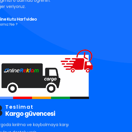
tığımızı 6 adımda öğrenin.
er veriyoruz.
ine Kutu Harf video
kımız Ne ?
3
Teslimat
Kargo güvencesi
rgoda kırılma ve kaybolmaya karşı