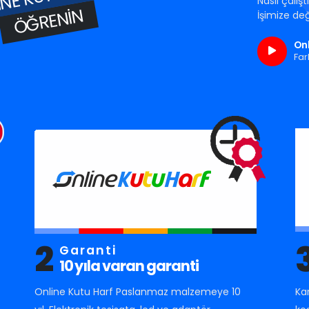
Nasıl çalış
ÖĞRENIN
İşimize değ
Onl
Far
2
Garanti
10 yıla varan garanti
Online Kutu Harf Paslanmaz malzemeye 10
Ka