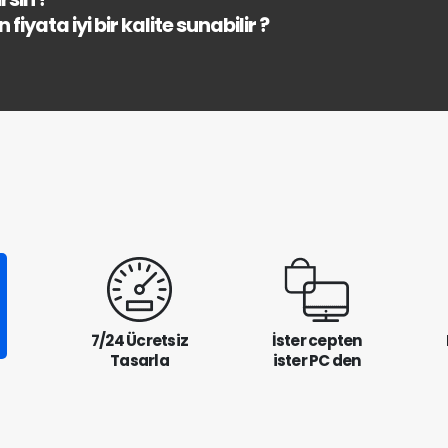
fiyata iyi bir kalite sunabilir ?
7/24 Ücretsiz
İster cepten
Tasarla
ister PC den