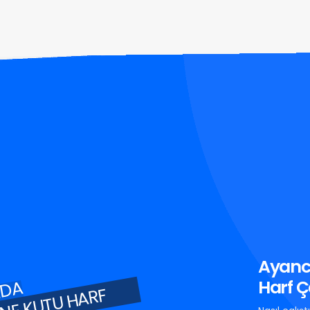
Ayanc
Harf Ç
MDA
INE KUTU HARF