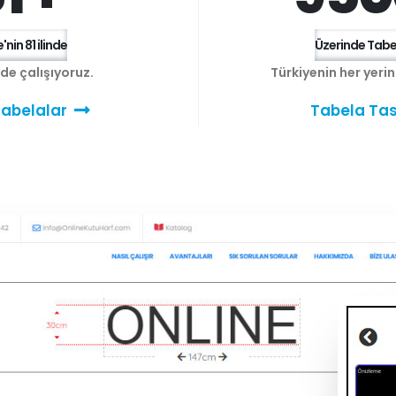
'nin 81 ilinde
Üzerinde Tabel
e de çalışıyoruz.
Türkiyenin her yeri
abelalar
Tabela Tas