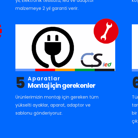
yıl, Elektronik tesisata, led ve adaptör
ko
malzemeye 2 yıl garanti verir.
5
Aparatlar
Montaj için gerekenler
Ürünlerimizin montajı için gereken tüm
Tü
yükselti ayaklar, aparat, adaptor ve
ta
sablonu gönderiyoruz.
bi
çık