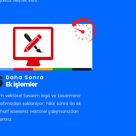
şulsuz destek verir.
6
Daha Sonra
Ek işlemler
m vektörel tasarım logo ve tasarımınız
rafımızdan saklanıyor. Yıllar sonra da ek
r harf isteseniz vektörel çalışmanızdan
artırız.