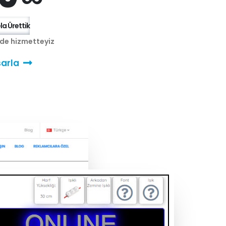
a Ürettik
nde hizmetteyiz
arla