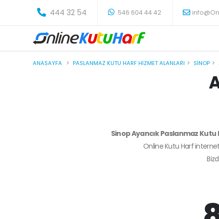
-
444 32 54
546 604 44 42
info@On
ANASAYFA
PASLANMAZ KUTU HARF HIZMET ALANLARI
SINOP
A
Sinop Ayancık Paslanmaz Kutu 
Online Kutu Harf internet
Biz
8