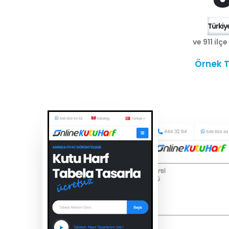
Türkiye
ve 911 ilç
Örnek T