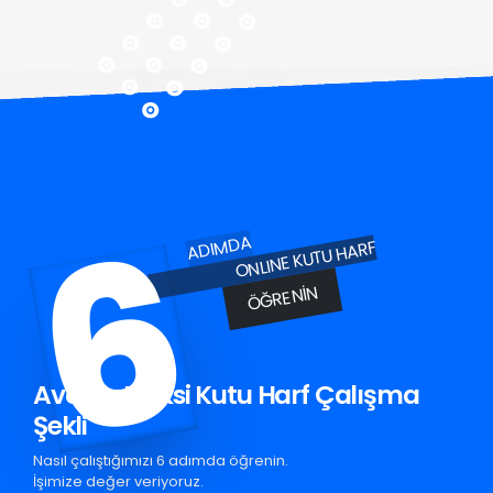
6
ADIMDA
ONLINE KUTU HARF
ÖĞRENIN
Avcılar Pleksi Kutu Harf Çalışma
Şekli
Nasıl çalıştığımızı 6 adımda öğrenin.
İşimize değer veriyoruz.