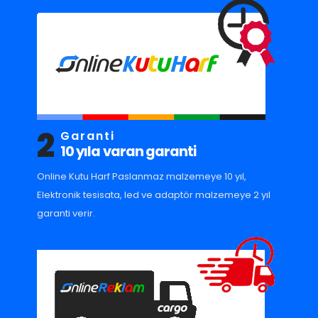
2
Garanti
10 yıla varan garanti
Online Kutu Harf Paslanmaz malzemeye 10 yıl,
Elektronik tesisata, led ve adaptör malzemeye 2 yıl
garanti verir.