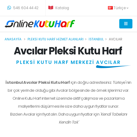
-
546 604 44 42
Katalog
Türkçe
ANASAYFA
PLEKSI KUTU HARF HIZMET ALANLARI
İSTANBUL
AVCILAR
Avcılar Pleksi Kutu Harf
PLEKSİ KUTU HARF MERKEZİ
AVCILAR
İstanbul Avcılar Pleksi Kutu Harf
için doğru adrestesiniz. Türkiye'nin
bir çok yerinde olduğu gibi Avcılar bölgesinde de örnek işlerimiz var.
Online Kutu Harf internet üzerinde aktif çalışması ve pazarlama
maliyetlerini düşürmesi ile size daha uygun fiyatlar sunar.
Bizden
Avcılar
için fiyat alın. Daha uygun fiyatlar için
'Kendi Tabelanı
Kendin Tak'