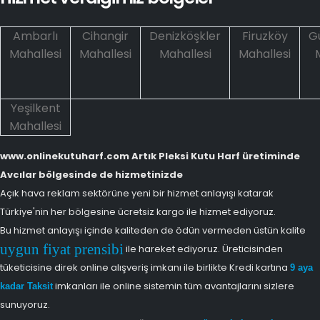
Ambarlı
Cihangir
Denizköşkler
Firuzköy
G
Mahallesi
Mahallesi
Mahallesi
Mahallesi
Yeşilkent
Mahallesi
www.onlinekutuharf.com Artık Pleksi Kutu Harf üretiminde
Avcılar bölgesinde de hizmetinizde
Açık hava reklam sektörüne yeni bir hizmet anlayışı katarak
Türkiye'nin her bölgesine ücretsiz kargo ile hizmet ediyoruz.
Bu hizmet anlayışı içinde kaliteden de ödün vermeden üstün kalite
uygun fiyat prensibi
ile hareket ediyoruz. Üreticisinden
tüketicisine direk online alışveriş imkanı ile birlikte Kredi kartına
9 aya
imkanları ile online sistemin tüm avantajlarını sizlere
kadar Taksit
sunuyoruz.