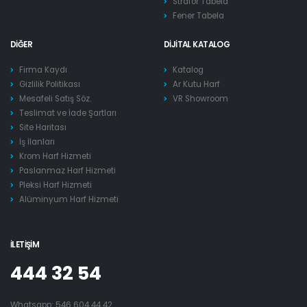
Strafor Tabela
Fener Tabela
DIĞER
DIJITAL KATALOG
Firma Kaydı
Katalog
Gizlilik Politikası
Ar Kutu Harf
Mesafeli Satış Söz.
VR Showroom
Teslimat ve İade Şartları
Site Haritası
İş İlanları
Krom Harf Hizmeti
Paslanmaz Harf Hizmeti
Pleksi Harf Hizmeti
Alüminyum Harf Hizmeti
İLETIŞIM
444 32 54
Whatsapp:
546 604 44 42