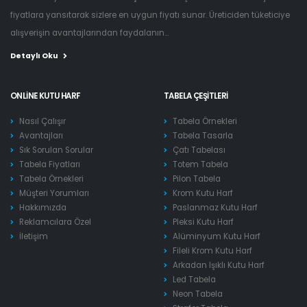
fiyatlara yansıtarak sizlere en uygun fiyatı sunar. Üreticiden tüketiciye
alışverişin avantajlarından faydalanın...
Detaylı Oku
ONLINE KUTU HARF
TABELA ÇEŞITLERI
Nasıl Çalışır
Tabela Örnekleri
Avantajları
Tabela Tasarla
Sık Sorulan Sorular
Çatı Tabelası
Tabela Fiyatları
Totem Tabela
Tabela Örnekleri
Pilon Tabela
Müşteri Yorumları
Krom Kutu Harf
Hakkımızda
Paslanmaz Kutu Harf
Reklamcılara Özel
Pleksi Kutu Harf
İletişim
Alüminyum Kutu Harf
Fileli Krom Kutu Harf
Arkadan Işıklı Kutu Harf
Led Tabela
Neon Tabela