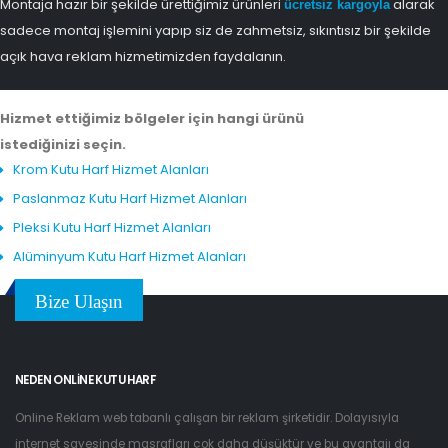
Montaja hazır bir şekilde ürettiğimiz ürünleri
alarak
ücretsiz kargoyla
sadece montaj işlemini yapıp siz de zahmetsiz, sıkıntısız bir şekilde
açık hava reklam hizmetimizden faydalanın.
Hizmet ettiğimiz bölgeler için hangi ürünü
istediğinizi seçin.
Krom Kutu Harf Hizmet Alanları
Paslanmaz Kutu Harf Hizmet Alanları
Pleksi Kutu Harf Hizmet Alanları
Alüminyum Kutu Harf Hizmet Alanları
Bize Ulaşın
NEDEN ONLINE KUTU HARF
Online Reklam web tabanlı çalışan bir reklam şirketidir. Dolayısıyla
internet sayesinde masrafları çok daha düşüktür ve bu avantajı da