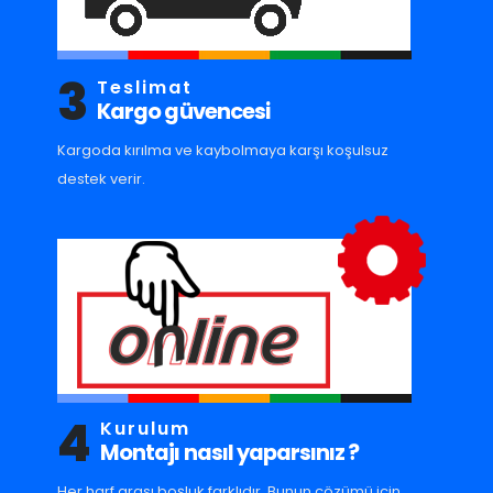
3
Teslimat
Kargo güvencesi
Kargoda kırılma ve kaybolmaya karşı koşulsuz
destek verir.
4
Kurulum
Montajı nasıl yaparsınız ?
Her harf arası boşluk farklıdır. Bunun çözümü için