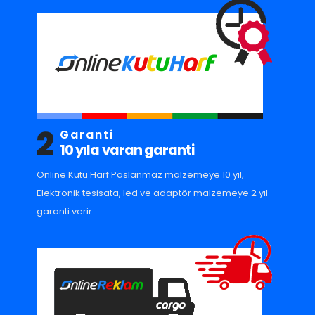
2
Garanti
10 yıla varan garanti
Online Kutu Harf Paslanmaz malzemeye 10 yıl,
Elektronik tesisata, led ve adaptör malzemeye 2 yıl
garanti verir.