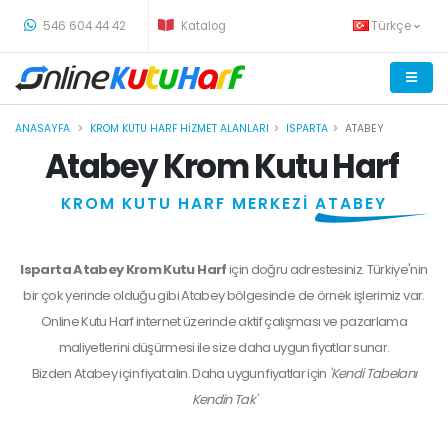
-
546 604 44 42
Katalog
Türkçe
ANASAYFA
KROM KUTU HARF HIZMET ALANLARI
ISPARTA
ATABEY
Atabey Krom Kutu Harf
KROM KUTU HARF MERKEZİ
ATABEY
Isparta Atabey Krom Kutu Harf
için doğru adrestesiniz. Türkiye'nin
bir çok yerinde olduğu gibi Atabey bölgesinde de örnek işlerimiz var.
Online Kutu Harf internet üzerinde aktif çalışması ve pazarlama
maliyetlerini düşürmesi ile size daha uygun fiyatlar sunar.
Bizden
Atabey
için fiyat alın. Daha uygun fiyatlar için
'Kendi Tabelanı
Kendin Tak'