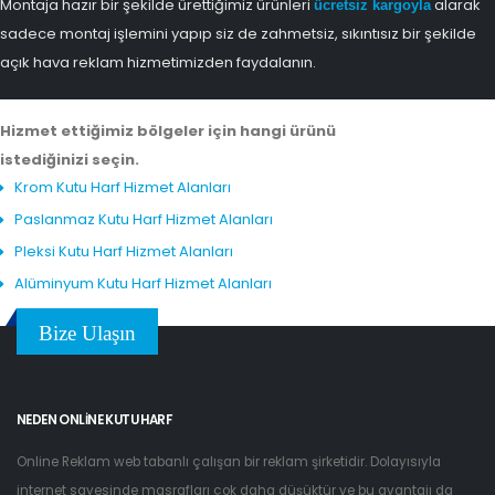
Montaja hazır bir şekilde ürettiğimiz ürünleri
alarak
ücretsiz kargoyla
sadece montaj işlemini yapıp siz de zahmetsiz, sıkıntısız bir şekilde
açık hava reklam hizmetimizden faydalanın.
Hizmet ettiğimiz bölgeler için hangi ürünü
istediğinizi seçin.
Krom Kutu Harf Hizmet Alanları
Paslanmaz Kutu Harf Hizmet Alanları
Pleksi Kutu Harf Hizmet Alanları
Alüminyum Kutu Harf Hizmet Alanları
Bize Ulaşın
NEDEN ONLINE KUTU HARF
Online Reklam web tabanlı çalışan bir reklam şirketidir. Dolayısıyla
internet sayesinde masrafları çok daha düşüktür ve bu avantajı da