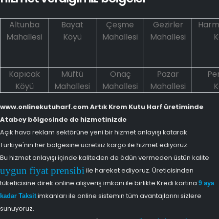
Altunba
Bayat
Çeşme
Gezirler
Harm
Mahallesi
Köyü
Mahallesi
Mahallesi
K
Kapıcak
Müftü
Onaç
Pazar
Pe
Köyü
Mahallesi
Mahallesi
Mahallesi
K
www.onlinekutuharf.com Artık Krom Kutu Harf üretiminde
Atabey bölgesinde de hizmetinizde
Açık hava reklam sektörüne yeni bir hizmet anlayışı katarak
Türkiye'nin her bölgesine ücretsiz kargo ile hizmet ediyoruz.
Bu hizmet anlayışı içinde kaliteden de ödün vermeden üstün kalite
uygun fiyat prensibi
ile hareket ediyoruz. Üreticisinden
tüketicisine direk online alışveriş imkanı ile birlikte Kredi kartına
9 aya
imkanları ile online sistemin tüm avantajlarını sizlere
kadar Taksit
sunuyoruz.