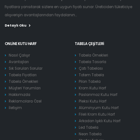
fiyatlara yansıtarak sizlere en uygun fiyatı sunar. Üreticiden tüketiciye
alışverişin avantajlarından faydalanın...
Detaylı Oku
ONLINE KUTU HARF
TABELA ÇEŞITLERI
Nasıl Çalışır
Tabela Örnekleri
Avantajları
Tabela Tasarla
Sık Sorulan Sorular
Çatı Tabelası
Tabela Fiyatları
Totem Tabela
Tabela Örnekleri
Pilon Tabela
Müşteri Yorumları
Krom Kutu Harf
Hakkımızda
Paslanmaz Kutu Harf
Reklamcılara Özel
Pleksi Kutu Harf
İletişim
Alüminyum Kutu Harf
Fileli Krom Kutu Harf
Arkadan Işıklı Kutu Harf
Led Tabela
Neon Tabela