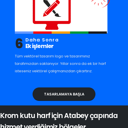
6
Daha Sonra
Ek işlemler
Tüm vektörel tasarım logo ve tasarımınız
tarafımızdan saklanıyor. Yıllar sonra da ek bir harf
isteseniz vektörel çalışmanızdan çıkartırız.
TASARLAMAYA BAŞLA
Krom kutu harf için Atabey çapında
hizmet verdiğimiz bölgeler