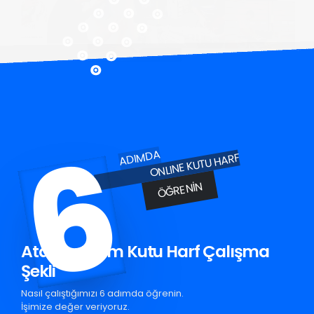
6
ADIMDA
ONLINE KUTU HARF
ÖĞRENIN
Atabey Krom Kutu Harf Çalışma
Şekli
Nasıl çalıştığımızı 6 adımda öğrenin.
İşimize değer veriyoruz.