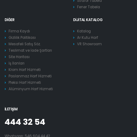
Strafor Tabela
Fener Tabela
DIĞER
DIJITAL KATALOG
Firma Kaydı
Katalog
Gizlilik Politikası
Ar Kutu Harf
Mesafeli Satış Söz.
VR Showroom
Teslimat ve İade Şartları
Site Haritası
İş İlanları
Krom Harf Hizmeti
Paslanmaz Harf Hizmeti
Pleksi Harf Hizmeti
Alüminyum Harf Hizmeti
İLETIŞIM
444 32 54
Whatsapp:
546 604 44 42