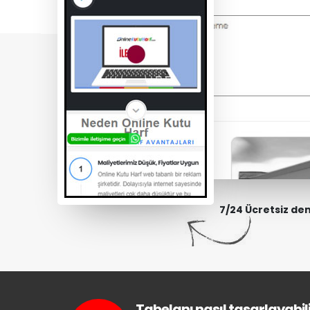
7/24 Ücretsiz de
Tabelanı nasıl tasarlayabili