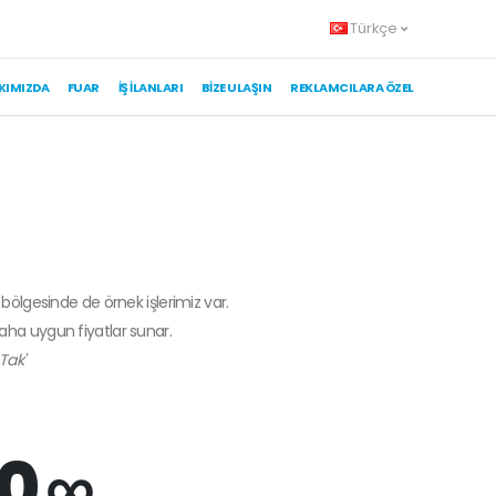
Türkçe
KIMIZDA
FUAR
İŞ İLANLARI
BIZE ULAŞIN
REKLAMCILARA ÖZEL
 bölgesinde de örnek işlerimiz var.
daha uygun fiyatlar sunar.
Tak'
0 ∞