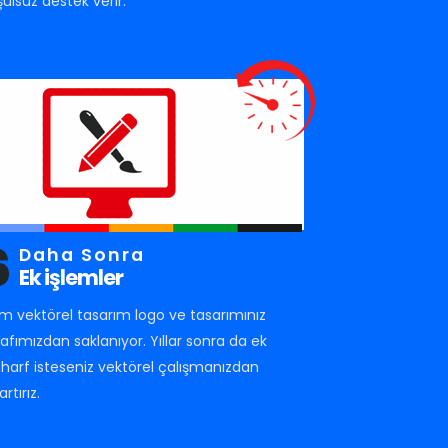
şulsuz destek verir.
6
Daha Sonra
Ek işlemler
m vektörel tasarım logo ve tasarımınız
rafımızdan saklanıyor. Yıllar sonra da ek
r harf isteseniz vektörel çalışmanızdan
artırız.