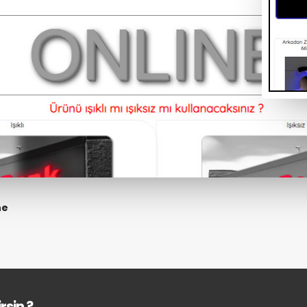
ne
rsin ?