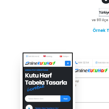
Türkiye
ve 911 ilç
Örnek T