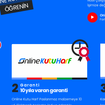
Nasıl çalış
ÖĞRENIN
İşimize değ
Onl
Far
2
Garanti
10 yıla varan garanti
Online Kutu Harf Paslanmaz malzemeye 10
Ka