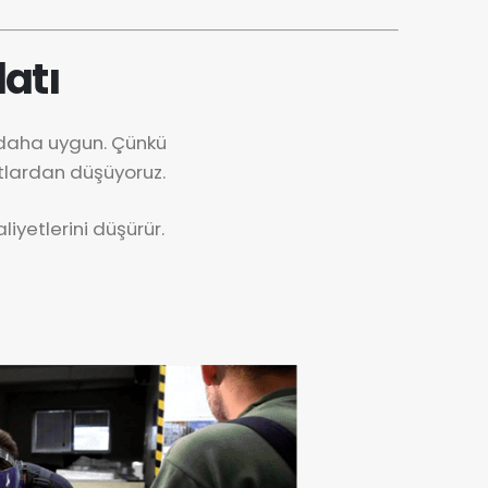
atı
 daha uygun. Çünkü
tlardan düşüyoruz.
iyetlerini düşürür.