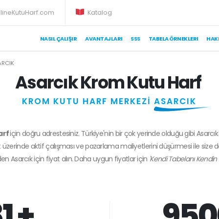
lineKutuHarf.com
Katalog
NASIL ÇALIŞIR
AVANTAJLARI
SSS
TABELA ÖRNEKLERI
HAK
ARCIK
Asarcık Krom Kutu Harf
KROM KUTU HARF MERKEZİ
ASARCIK
arf
için doğru adrestesiniz. Türkiye'nin bir çok yerinde olduğu gibi Asarcık
 üzerinde aktif çalışması ve pazarlama maliyetlerini düşürmesi ile size 
den
Asarcık
için fiyat alın. Daha uygun fiyatlar için
'Kendi Tabelanı Kendin 
1 +
950