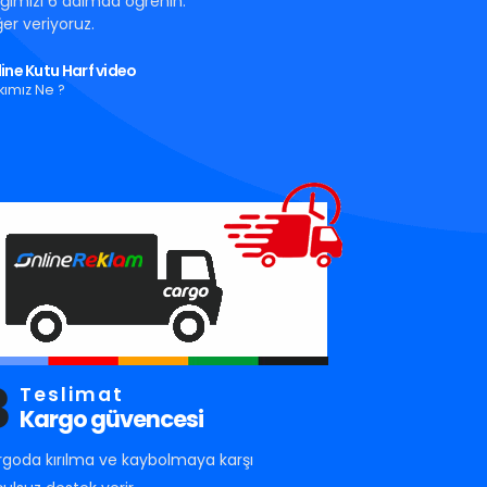
tığımızı 6 adımda öğrenin.
er veriyoruz.
ine Kutu Harf video
kımız Ne ?
3
Teslimat
Kargo güvencesi
rgoda kırılma ve kaybolmaya karşı