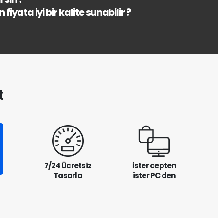
fiyata iyi bir kalite sunabilir ?
t
7/24 Ücretsiz
İster cepten
Tasarla
ister PC den