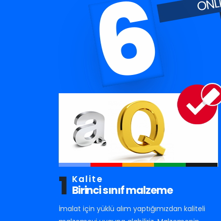
6
1
Kalite
Birinci sınıf malzeme
İmalat için yüklü alım yaptığımızdan kaliteli