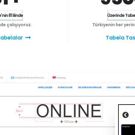
'nin 81 ilinde
Üzerinde Tabel
e de çalışıyoruz.
Türkiyenin her yeri
abelalar
Tabela Tas