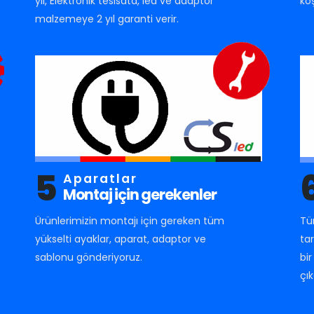
yıl, Elektronik tesisata, led ve adaptör
ko
malzemeye 2 yıl garanti verir.
5
Aparatlar
Montaj için gerekenler
Ürünlerimizin montajı için gereken tüm
Tü
yükselti ayaklar, aparat, adaptor ve
ta
sablonu gönderiyoruz.
bi
çık