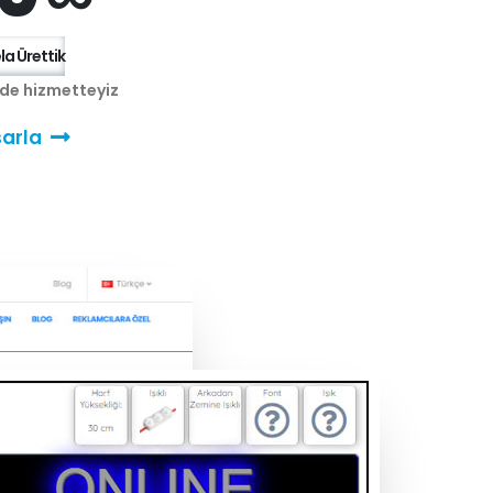
a Ürettik
nde hizmetteyiz
arla