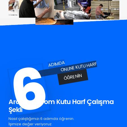
6
ADIMDA
ONLINE KUTU HARF
ÖĞRENIN
Ardanuç Krom Kutu Harf Çalışma
Şekli
Nasıl çalıştığımızı 6 adımda öğrenin.
İşimize değer veriyoruz.