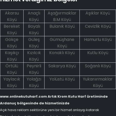
Akarsu
Anaçlı
Aşağıırmaklar
Aşıklar Köyü
Köyü
Köyü
B.M Köyü
Bereket
Boyalı
Bulanık Köyü
Cevizlik Köyü
Köyü
Köyü
Gökçe
Güleş
Gümüşhane
Hamurlu Köyü
Köyü
Köyü
Köyü
Kaşıkçı
Kızılcık
Konaklı Köyü
Kutlu Köyü
Köyü
Köyü
Örtülü
Peynirli
Sakarya Köyü
Soğanlı Köyü
Köyü
Köyü
Yaylacık
Yolağzı
Yolüstü Köyü
Yukarıırmaklar
Köyü
Köyü
Köyü
www.onlinekutuharf.com Artık Krom Kutu Harf üretiminde
Ardanuç bölgesinde de hizmetinizde
Açık hava reklam sektörüne yeni bir hizmet anlayışı katarak