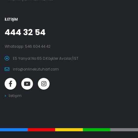
İLETIŞIM
444 32 54
Whatsapp:
546 604 44 42
E5 Yanyol No:65 D.Köşkler Avcılar/İST
info@onlinekutuharf.com
İletişim