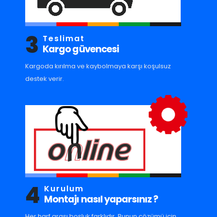
3
Teslimat
Kargo güvencesi
Kargoda kırılma ve kaybolmaya karşı koşulsuz
destek verir.
4
Kurulum
Montajı nasıl yaparsınız ?
Her harf arası boşluk farklıdır. Bunun çözümü için