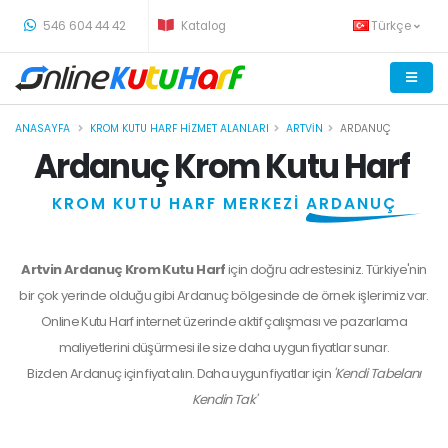
-
546 604 44 42
Katalog
Türkçe
ANASAYFA
KROM KUTU HARF HIZMET ALANLARI
ARTVIN
ARDANUÇ
Ardanuç Krom Kutu Harf
KROM KUTU HARF MERKEZİ
ARDANUÇ
Artvin Ardanuç Krom Kutu Harf
için doğru adrestesiniz. Türkiye'nin
bir çok yerinde olduğu gibi Ardanuç bölgesinde de örnek işlerimiz var.
Online Kutu Harf internet üzerinde aktif çalışması ve pazarlama
maliyetlerini düşürmesi ile size daha uygun fiyatlar sunar.
Bizden
Ardanuç
için fiyat alın. Daha uygun fiyatlar için
'Kendi Tabelanı
Kendin Tak'