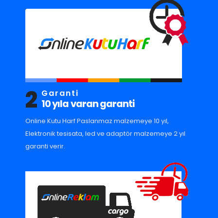
2
Garanti
10 yıla varan garanti
Online Kutu Harf Paslanmaz malzemeye 10 yıl,
Elektronik tesisata, led ve adaptör malzemeye 2 yıl
garanti verir.