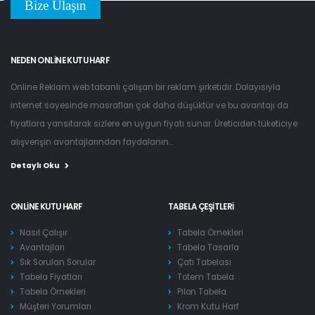
Bize Ulaşın
NEDEN ONLINE KUTU HARF
Online Reklam web tabanlı çalışan bir reklam şirketidir. Dolayısıyla
internet sayesinde masrafları çok daha düşüktür ve bu avantajı da
fiyatlara yansıtarak sizlere en uygun fiyatı sunar. Üreticiden tüketiciye
alışverişin avantajlarından faydalanın...
Detaylı Oku
ONLINE KUTU HARF
TABELA ÇEŞITLERI
Nasıl Çalışır
Tabela Örnekleri
Avantajları
Tabela Tasarla
Sık Sorulan Sorular
Çatı Tabelası
Tabela Fiyatları
Totem Tabela
Tabela Örnekleri
Pilon Tabela
Müşteri Yorumları
Krom Kutu Harf