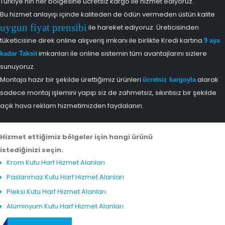
Türkiye'nin her bölgesine ücretsiz kargo ile hizmet ediyoruz.
Bu hizmet anlayışı içinde kaliteden de ödün vermeden üstün kalite
uygun fiyat prensibi
ile hareket ediyoruz. Üreticisinden
tüketicisine direk online alışveriş imkanı ile birlikte Kredi kartına
9 aya
imkanları ile online sistemin tüm avantajlarını sizlere
kadar Taksit
sunuyoruz.
Montaja hazır bir şekilde ürettiğimiz ürünleri
alarak
ücretsiz kargoyla
sadece montaj işlemini yapıp siz de zahmetsiz, sıkıntısız bir şekilde
açık hava reklam hizmetimizden faydalanın.
Hizmet ettiğimiz bölgeler için hangi ürünü
istediğinizi seçin.
Krom Kutu Harf Hizmet Alanları
Paslanmaz Kutu Harf Hizmet Alanları
Pleksi Kutu Harf Hizmet Alanları
Alüminyum Kutu Harf Hizmet Alanları