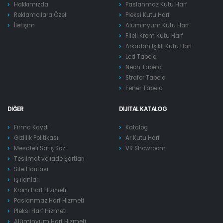
Hakkımızda
Paslanmaz Kutu Harf
Reklamcılara Özel
Pleksi Kutu Harf
İletişim
Alüminyum Kutu Harf
Fileli Krom Kutu Harf
Arkadan Işıklı Kutu Harf
Led Tabela
Neon Tabela
Strafor Tabela
Fener Tabela
DIĞER
DIJITAL KATALOG
Firma Kaydı
Katalog
Gizlilik Politikası
Ar Kutu Harf
Mesafeli Satış Söz.
VR Showroom
Teslimat ve İade Şartları
Site Haritası
İş İlanları
Krom Harf Hizmeti
Paslanmaz Harf Hizmeti
Pleksi Harf Hizmeti
Alüminyum Harf Hizmeti