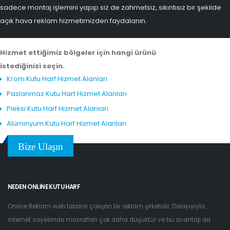
sadece montaj işlemini yapıp siz de zahmetsiz, sıkıntısız bir şekilde
açık hava reklam hizmetimizden faydalanın.
Hizmet ettiğimiz bölgeler için hangi ürünü
istediğinizi seçin.
Krom Kutu Harf Hizmet Alanları
Paslanmaz Kutu Harf Hizmet Alanları
Pleksi Kutu Harf Hizmet Alanları
Alüminyum Kutu Harf Hizmet Alanları
Bize Ulaşın
NEDEN ONLINE KUTU HARF
Online Reklam web tabanlı çalışan bir reklam şirketidir. Dolayısıyla
internet sayesinde masrafları çok daha düşüktür ve bu avantajı da