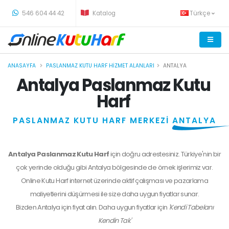
-
546 604 44 42
Katalog
Türkçe
ANASAYFA
PASLANMAZ KUTU HARF HIZMET ALANLARI
ANTALYA
Antalya Paslanmaz Kutu
Harf
PASLANMAZ KUTU HARF MERKEZİ
ANTALYA
Antalya Paslanmaz Kutu Harf
için doğru adrestesiniz. Türkiye'nin bir
çok yerinde olduğu gibi Antalya bölgesinde de örnek işlerimiz var.
Online Kutu Harf internet üzerinde aktif çalışması ve pazarlama
maliyetlerini düşürmesi ile size daha uygun fiyatlar sunar.
Bizden
Antalya
için fiyat alın. Daha uygun fiyatlar için
'Kendi Tabelanı
Kendin Tak'