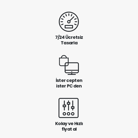
7/24 Ücretsiz
Tasarla
İster cepten
ister PC den
Kolay ve Hızlı
fiyat al