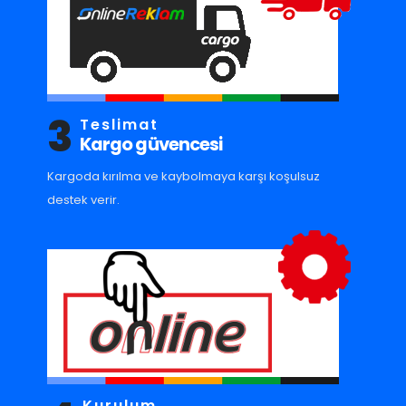
3
Teslimat
Kargo güvencesi
Kargoda kırılma ve kaybolmaya karşı koşulsuz
destek verir.
Kurulum