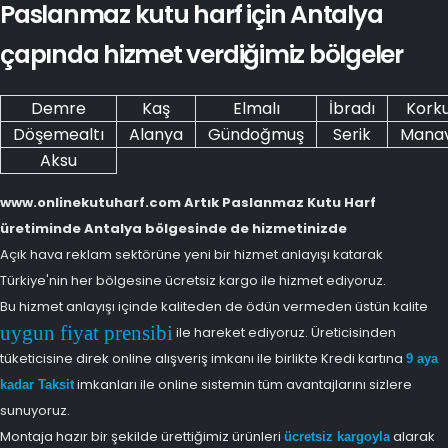
Paslanmaz kutu harf için Antalya
çapında hizmet verdiğimiz bölgeler
Demre
Kaş
Elmalı
İbradı
Korku
Döşemealtı
Alanya
Gündoğmuş
Serik
Mana
Aksu
www.onlinekutuharf.com Artık Paslanmaz Kutu Harf
üretiminde Antalya bölgesinde de hizmetinizde
Açık hava reklam sektörüne yeni bir hizmet anlayışı katarak
Türkiye'nin her bölgesine ücretsiz kargo ile hizmet ediyoruz.
Bu hizmet anlayışı içinde kaliteden de ödün vermeden üstün kalite
uygun fiyat prensibi
ile hareket ediyoruz. Üreticisinden
tüketicisine direk online alışveriş imkanı ile birlikte Kredi kartına
9 aya
imkanları ile online sistemin tüm avantajlarını sizlere
kadar Taksit
sunuyoruz.
Montaja hazır bir şekilde ürettiğimiz ürünleri
alarak
ücretsiz kargoyla