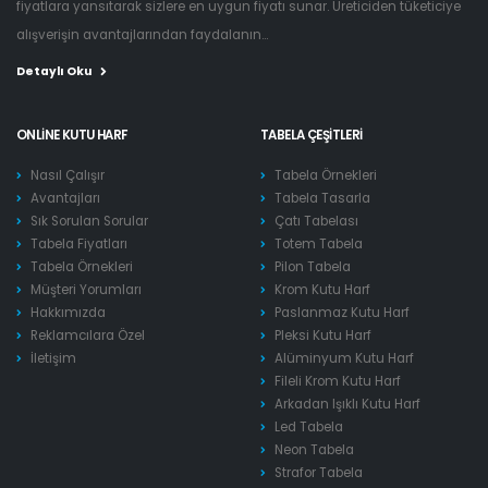
fiyatlara yansıtarak sizlere en uygun fiyatı sunar. Üreticiden tüketiciye
alışverişin avantajlarından faydalanın...
Detaylı Oku
ONLINE KUTU HARF
TABELA ÇEŞITLERI
Nasıl Çalışır
Tabela Örnekleri
Avantajları
Tabela Tasarla
Sık Sorulan Sorular
Çatı Tabelası
Tabela Fiyatları
Totem Tabela
Tabela Örnekleri
Pilon Tabela
Müşteri Yorumları
Krom Kutu Harf
Hakkımızda
Paslanmaz Kutu Harf
Reklamcılara Özel
Pleksi Kutu Harf
İletişim
Alüminyum Kutu Harf
Fileli Krom Kutu Harf
Arkadan Işıklı Kutu Harf
Led Tabela
Neon Tabela
Strafor Tabela