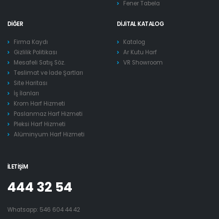
Fener Tabela
DIĞER
DIJITAL KATALOG
Firma Kaydı
Katalog
Gizlilik Politikası
Ar Kutu Harf
Mesafeli Satış Söz.
VR Showroom
Teslimat ve İade Şartları
Site Haritası
İş İlanları
Krom Harf Hizmeti
Paslanmaz Harf Hizmeti
Pleksi Harf Hizmeti
Alüminyum Harf Hizmeti
İLETIŞIM
444 32 54
Whatsapp:
546 604 44 42