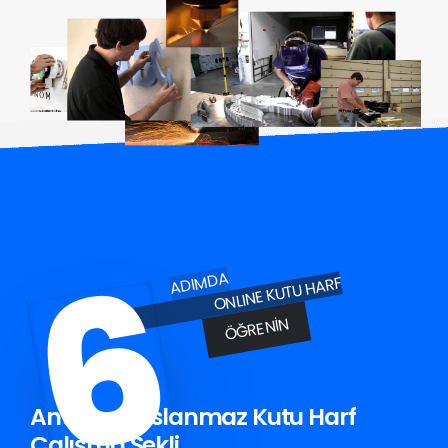
6
ADIMDA
ONLINE KUTU HARF
ÖĞRENIN
Antalya Paslanmaz Kutu Harf
Çalışma Şekli