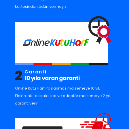
kalitesinden ödün vermeyiz.
2
Garanti
10 yıla varan garanti
Online Kutu Harf Paslanmaz malzemeye 10 yıl,
Elektronik tesisata, led ve adaptör malzemeye 2 yıl
garanti verir.