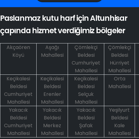
Paslanmaz kutu harf için Altunhisar
çapında hizmet verdiğimiz bölgeler
Akçaören
Aşağı
Çömlekçi
Çömlekçi
Köyü
Mahallesi
Beldesi
Beldesi
Cumhuriyet
Hürriyet
Mahallesi
Mahallesi
Keçikalesi
Keçikalesi
Keçikalesi
Orta
Beldesi
Beldesi
Beldesi
Mahallesi
Cumhuriyet
Erenler
Selçuk
Mahallesi
Mahallesi
Mahallesi
Yakacık
Yakacık
Yakacık
Yeşilyurt
Beldesi
Beldesi
Beldesi
Beldesi
Cumhuriyet
Merkez
Şafak
Kale
Mahallesi
Mahallesi
Mahallesi
Mahallesi