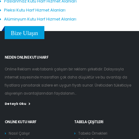
Paslanmaz Kutu Harf Hizmet Alanları
Pleksi Kutu Harf Hizmet Alanları
Alüminyum Kutu Harf Hizmet Alanları
Bize Ulaşın
NEDEN ONLINE KUTU HARF
Online Reklam web tabanlı çalışan bir reklam şirketidir. Dolayısıyla
internet sayesinde masrafları çok daha düşüktür ve bu avantajı da
fiyatlara yansıtarak sizlere en uygun fiyatı sunar. Üreticiden tüketiciye
alışverişin avantajlarından faydalanın...
Detaylı Oku
ONLINE KUTU HARF
TABELA ÇEŞITLERI
Nasıl Çalışır
Tabela Örnekleri