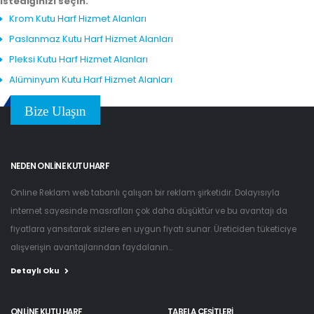
istediğinizi seçin.
Krom Kutu Harf Hizmet Alanları
Paslanmaz Kutu Harf Hizmet Alanları
Pleksi Kutu Harf Hizmet Alanları
Alüminyum Kutu Harf Hizmet Alanları
Bize Ulaşın
NEDEN ONLINE KUTU HARF
Online Reklam web tabanlı çalışan bir reklam şirketidir. Dolayısıyla
internet sayesinde masrafları çok daha düşüktür ve bu avantajı da
fiyatlara yansıtarak sizlere en uygun fiyatı sunar. Üreticiden tüketiciye
alışverişin avantajlarından faydalanın...
Detaylı Oku
ONLINE KUTU HARF
TABELA ÇEŞITLERI