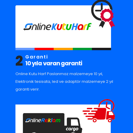
2
Garanti
10 yıla varan garanti
Online Kutu Harf Paslanmaz malzemeye 10 yıl,
Elektronik tesisata, led ve adaptör malzemeye 2 yıl
garanti verir.