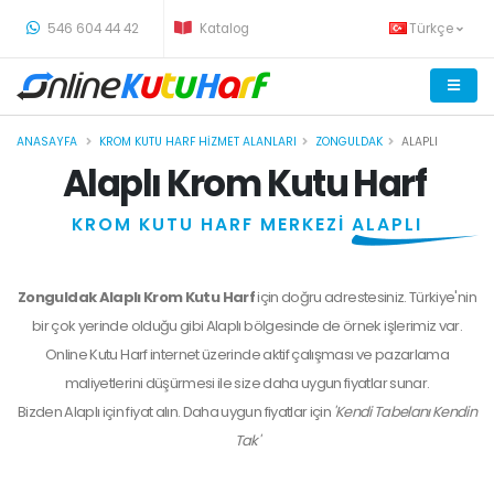
-
546 604 44 42
Katalog
Türkçe
ANASAYFA
KROM KUTU HARF HIZMET ALANLARI
ZONGULDAK
ALAPLI
Alaplı Krom Kutu Harf
KROM KUTU HARF MERKEZİ
ALAPLI
Zonguldak Alaplı Krom Kutu Harf
için doğru adrestesiniz. Türkiye'nin
bir çok yerinde olduğu gibi Alaplı bölgesinde de örnek işlerimiz var.
Online Kutu Harf internet üzerinde aktif çalışması ve pazarlama
maliyetlerini düşürmesi ile size daha uygun fiyatlar sunar.
Bizden
Alaplı
için fiyat alın. Daha uygun fiyatlar için
'Kendi Tabelanı Kendin
Tak'