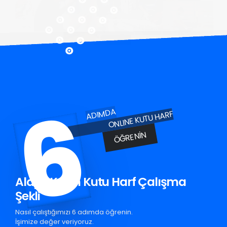
6
ADIMDA
ONLINE KUTU HARF
ÖĞRENIN
Alaplı Krom Kutu Harf Çalışma
Şekli
Nasıl çalıştığımızı 6 adımda öğrenin.
İşimize değer veriyoruz.