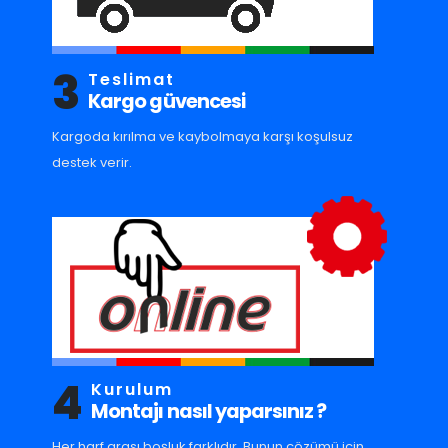
3
Teslimat
Kargo güvencesi
Kargoda kırılma ve kaybolmaya karşı koşulsuz
destek verir.
4
Kurulum
Montajı nasıl yaparsınız ?
Her harf arası boşluk farklıdır. Bunun çözümü için