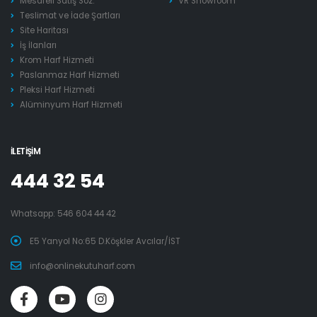
Mesafeli Satış Söz.
VR Showroom
Teslimat ve İade Şartları
Site Haritası
İş İlanları
Krom Harf Hizmeti
Paslanmaz Harf Hizmeti
Pleksi Harf Hizmeti
Alüminyum Harf Hizmeti
İLETIŞIM
444 32 54
Whatsapp:
546 604 44 42
E5 Yanyol No:65 D.Köşkler Avcılar/İST
info@onlinekutuharf.com