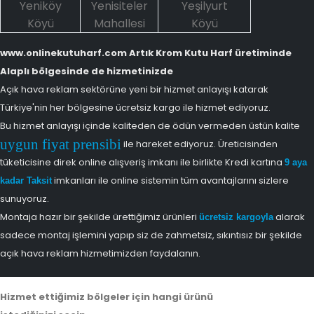
Yeniköy
Yenisiteler
Yeşilyurt
Köyü
Mahallesi
Köyü
www.onlinekutuharf.com Artık Krom Kutu Harf üretiminde
Alaplı bölgesinde de hizmetinizde
Açık hava reklam sektörüne yeni bir hizmet anlayışı katarak
Türkiye'nin her bölgesine ücretsiz kargo ile hizmet ediyoruz.
Bu hizmet anlayışı içinde kaliteden de ödün vermeden üstün kalite
uygun fiyat prensibi
ile hareket ediyoruz. Üreticisinden
tüketicisine direk online alışveriş imkanı ile birlikte Kredi kartına
9 aya
imkanları ile online sistemin tüm avantajlarını sizlere
kadar Taksit
sunuyoruz.
Montaja hazır bir şekilde ürettiğimiz ürünleri
alarak
ücretsiz kargoyla
sadece montaj işlemini yapıp siz de zahmetsiz, sıkıntısız bir şekilde
açık hava reklam hizmetimizden faydalanın.
Hizmet ettiğimiz bölgeler için hangi ürünü