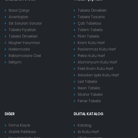
Nasıl Çalışır
Tabela Örnekleri
Avantajları
Tabela Tasarla
Sık Sorulan Sorular
Çatı Tabelası
Tabela Fiyatları
Totem Tabela
Tabela Örnekleri
Pilon Tabela
Müşteri Yorumları
Krom Kutu Harf
Hakkımızda
Paslanmaz Kutu Harf
Reklamcılara Özel
Pleksi Kutu Harf
İletişim
Alüminyum Kutu Harf
Fileli Krom Kutu Harf
Arkadan Işıklı Kutu Harf
Led Tabela
Neon Tabela
Strafor Tabela
Fener Tabela
DIĞER
DIJITAL KATALOG
Firma Kaydı
Katalog
Gizlilik Politikası
Ar Kutu Harf