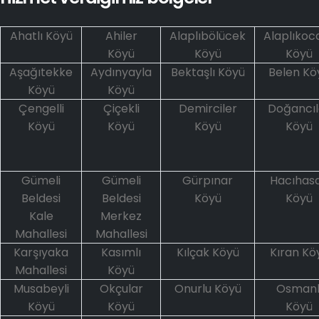
Ahatlı Köyü
Ahiler
Alaplıbölücek
Alaplıkoca
Köyü
Köyü
Köyü
Aşağıtekke
Aydınyayla
Bektaşlı Köyü
Belen Kö
Köyü
Köyü
Çengelli
Çiçekli
Demirciler
Doğancıl
Köyü
Köyü
Köyü
Köyü
Gümeli
Gümeli
Gürpınar
Hacıhas
Beldesi
Beldesi
Köyü
Köyü
Kale
Merkez
Mahallesi
Mahallesi
Karşıyaka
Kasımlı
Kılçak Köyü
Kıran Kö
Mahallesi
Köyü
Musabeyli
Okçular
Onurlu Köyü
Osmanl
Köyü
Köyü
Köyü