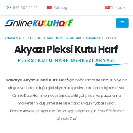
-
546 604 44 42
Katalog
Türkçe
ANASAYFA
PLEKSI KUTU HARF HIZMET ALANLARI
SAKARYA
AKYAZI
Akyazı Pleksi Kutu Harf
PLEKSİ KUTU HARF MERKEZİ
AKYAZI
Sakarya Akyazı Pleksi Kutu Harf
için doğru adrestesiniz. Türkiye'nin
bir çok yerinde olduğu gibi Akyazı bölgesinde de örnek işlerimiz var.
Online Kutu Harf internet üzerinde aktif çalışması ve pazarlama
maliyetlerini düşürmesi ile size daha uygun fiyatlar sunar.
Bizden
Akyazı
için fiyat alın. Daha uygun fiyatlar için
'Kendi Tabelanı
Kendin Tak'