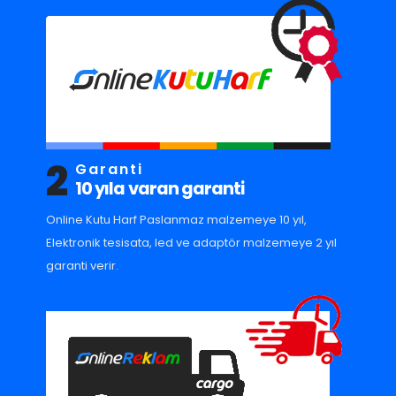
2
Garanti
10 yıla varan garanti
Online Kutu Harf Paslanmaz malzemeye 10 yıl,
Elektronik tesisata, led ve adaptör malzemeye 2 yıl
garanti verir.