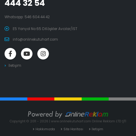
444 32 54
Whatsapp:
546 604 44 42
E5 Yanyol No:65 D.Köşkler Avcılar/İST
info@onlinekutuharf.com
İletişim
Copyright © 2011 - 2026 | www.onlinekutuharf.com Online Reklam LTD ŞTİ
Hakkımızda
Site Haritası
İletişim