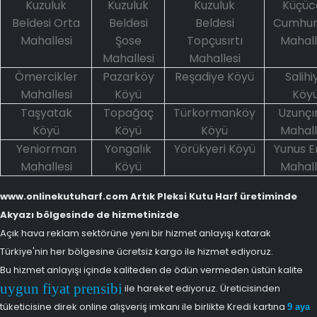
Kuzuluk
Kuzuluk
Kuzuluk
Küçüc
Beldesi Orta
Beldesi
Beldesi
Cumhur
Mahallesi
Şose
Topçusırtı
Mahall
Mahallesi
Mahallesi
Ömercikler
Pazarköy
Reşadiye Köyü
Salihi
Mahallesi
Köyü
Köy
Taşyatak
Topağaç
Türkormanköy
Uzunçı
Köyü
Köyü
Köyü
Mahall
Yeniorman
Yongalık
Yörükyeri Köyü
Yunus 
Mahallesi
Köyü
Mahall
www.onlinekutuharf.com Artık Pleksi Kutu Harf üretiminde
Akyazı bölgesinde de hizmetinizde
Açık hava reklam sektörüne yeni bir hizmet anlayışı katarak
Türkiye'nin her bölgesine ücretsiz kargo ile hizmet ediyoruz.
Bu hizmet anlayışı içinde kaliteden de ödün vermeden üstün kalite
uygun fiyat prensibi
ile hareket ediyoruz. Üreticisinden
tüketicisine direk online alışveriş imkanı ile birlikte Kredi kartına
9 aya