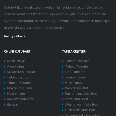
Online Reklam web tabanlı çalışan bir reklam şirketidir. Dolayısıyla
internet sayesinde masrafları çok daha düşüktür ve bu avantajı da
fiyatlara yansıtarak sizlere en uygun fiyatı sunar. Üreticiden tüketiciye
alışverişin avantajlarından faydalanın...
Detaylı Oku
ONLINE KUTU HARF
TABELA ÇEŞITLERI
Nasıl Çalışır
Tabela Örnekleri
Avantajları
Tabela Tasarla
Sık Sorulan Sorular
Çatı Tabelası
Tabela Fiyatları
Totem Tabela
Tabela Örnekleri
Pilon Tabela
Müşteri Yorumları
Krom Kutu Harf
Hakkımızda
Paslanmaz Kutu Harf
Reklamcılara Özel
Pleksi Kutu Harf
İletişim
Alüminyum Kutu Harf
Fileli Krom Kutu Harf
Arkadan Işıklı Kutu Harf