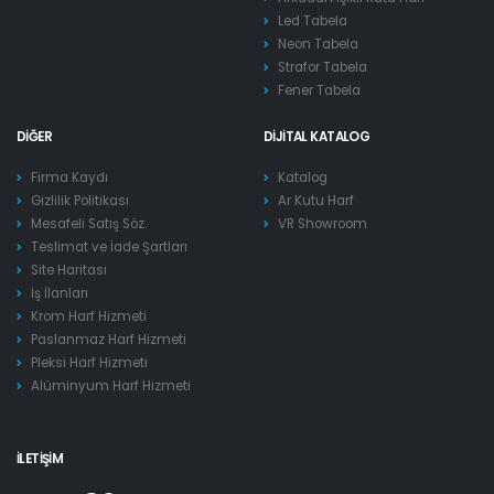
Led Tabela
Neon Tabela
Strafor Tabela
Fener Tabela
DIĞER
DIJITAL KATALOG
Firma Kaydı
Katalog
Gizlilik Politikası
Ar Kutu Harf
Mesafeli Satış Söz.
VR Showroom
Teslimat ve İade Şartları
Site Haritası
İş İlanları
Krom Harf Hizmeti
Paslanmaz Harf Hizmeti
Pleksi Harf Hizmeti
Alüminyum Harf Hizmeti
İLETIŞIM