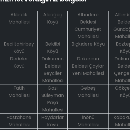
Akbalık
Alaağaç
Altındere
Altınd
Mahallesi
Köyü
Beldesi
Belde
Cumhuriyet
Gündo
Mahallesi
Mahall
Bediltahirbey
Beldibi
Bıçkıdere Köyü
Bozte
Köyü
Köyü
Köy
Dedeler
Dokurcun
Dokurcun
Dokur
Köyü
Beldesi
Beldesi Çaylar
Belde
Beyciler
Yeni Mahallesi
Çengel
Mahallesi
Mahall
Fatih
Gazi
Gebeş
Gökçe
Mahallesi
Süleyman
Mahallesi
Köy
Paşa
Mahallesi
Hastahane
Haydarlar
İnönü
Kabaku
Mahallesi
Köyü
Mahallesi
Mahall