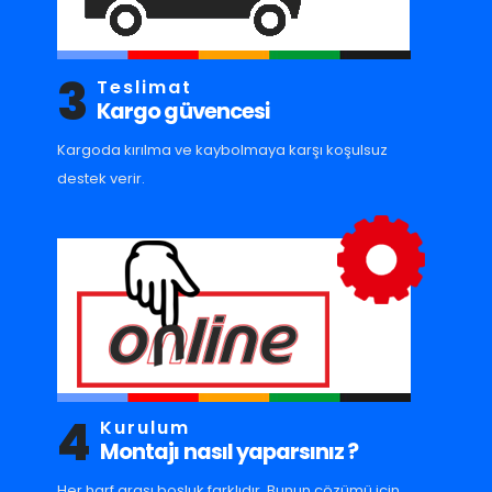
3
Teslimat
Kargo güvencesi
Kargoda kırılma ve kaybolmaya karşı koşulsuz
destek verir.
4
Kurulum
Montajı nasıl yaparsınız ?
Her harf arası boşluk farklıdır. Bunun çözümü için