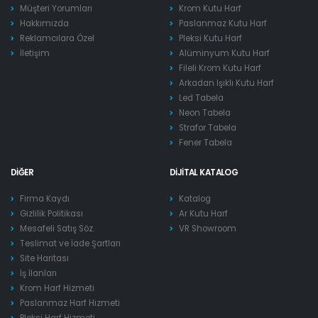
Müşteri Yorumları
Krom Kutu Harf
Hakkımızda
Paslanmaz Kutu Harf
Reklamcılara Özel
Pleksi Kutu Harf
İletişim
Alüminyum Kutu Harf
Fileli Krom Kutu Harf
Arkadan Işıklı Kutu Harf
Led Tabela
Neon Tabela
Strafor Tabela
Fener Tabela
DIĞER
DIJITAL KATALOG
Firma Kaydı
Katalog
Gizlilik Politikası
Ar Kutu Harf
Mesafeli Satış Söz.
VR Showroom
Teslimat ve İade Şartları
Site Haritası
İş İlanları
Krom Harf Hizmeti
Paslanmaz Harf Hizmeti
Pleksi Harf Hizmeti