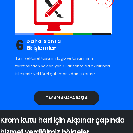
6
Daha Sonra
Ek işlemler
Tüm vektörel tasarım logo ve tasarımınız
tarafımızdan saklanıyor. Yıllar sonra da ek bir harf
isteseniz vektörel çalışmanızdan çıkartırız.
TASARLAMAYA BAŞLA
Krom kutu harf için Akpınar çapında
hizmet verdiğimiz bölgeler