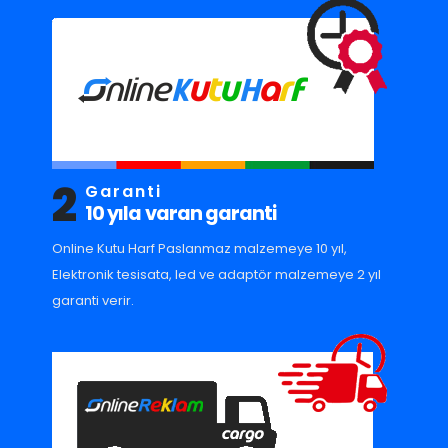
2
Garanti
10 yıla varan garanti
Online Kutu Harf Paslanmaz malzemeye 10 yıl,
Elektronik tesisata, led ve adaptör malzemeye 2 yıl
garanti verir.