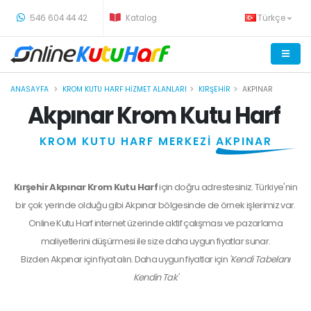
-
546 604 44 42
Katalog
Türkçe
ANASAYFA
KROM KUTU HARF HIZMET ALANLARI
KIRŞEHIR
AKPINAR
Akpınar Krom Kutu Harf
KROM KUTU HARF MERKEZİ
AKPINAR
Kırşehir Akpınar Krom Kutu Harf
için doğru adrestesiniz. Türkiye'nin
bir çok yerinde olduğu gibi Akpınar bölgesinde de örnek işlerimiz var.
Online Kutu Harf internet üzerinde aktif çalışması ve pazarlama
maliyetlerini düşürmesi ile size daha uygun fiyatlar sunar.
Bizden
Akpınar
için fiyat alın. Daha uygun fiyatlar için
'Kendi Tabelanı
Kendin Tak'