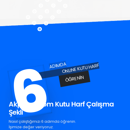
6
ADIMDA
ONLINE KUTU HARF
ÖĞRENIN
Akpınar Krom Kutu Harf Çalışma
Şekli
Nasıl çalıştığımızı 6 adımda öğrenin.
İşimize değer veriyoruz.