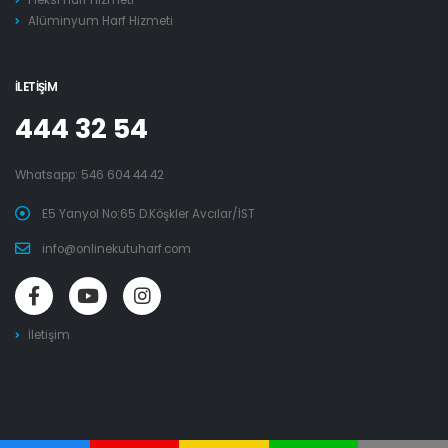
Alüminyum Harf Hizmeti
İLETIŞIM
444 32 54
Whatsapp:
546 604 44 42
E5 Yanyol No:65 D.Köşkler Avcılar/İST
info@onlinekutuharf.com
İletişim