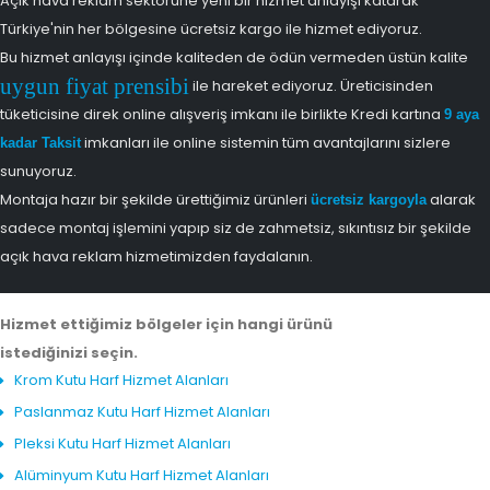
Açık hava reklam sektörüne yeni bir hizmet anlayışı katarak
Türkiye'nin her bölgesine ücretsiz kargo ile hizmet ediyoruz.
Bu hizmet anlayışı içinde kaliteden de ödün vermeden üstün kalite
uygun fiyat prensibi
ile hareket ediyoruz. Üreticisinden
tüketicisine direk online alışveriş imkanı ile birlikte Kredi kartına
9 aya
imkanları ile online sistemin tüm avantajlarını sizlere
kadar Taksit
sunuyoruz.
Montaja hazır bir şekilde ürettiğimiz ürünleri
alarak
ücretsiz kargoyla
sadece montaj işlemini yapıp siz de zahmetsiz, sıkıntısız bir şekilde
açık hava reklam hizmetimizden faydalanın.
Hizmet ettiğimiz bölgeler için hangi ürünü
istediğinizi seçin.
Krom Kutu Harf Hizmet Alanları
Paslanmaz Kutu Harf Hizmet Alanları
Pleksi Kutu Harf Hizmet Alanları
Alüminyum Kutu Harf Hizmet Alanları