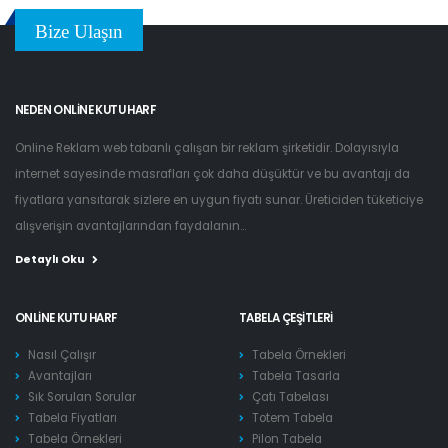
Bize Ulaşın
NEDEN ONLINE KUTU HARF
Online Reklam web tabanlı çalışan bir reklam şirketidir. Dolayısıyla
internet sayesinde masrafları çok daha düşüktür ve bu avantajı da
fiyatlara yansıtarak sizlere en uygun fiyatı sunar. Üreticiden tüketiciye
alışverişin avantajlarından faydalanın...
Detaylı Oku
ONLINE KUTU HARF
TABELA ÇEŞITLERI
Nasıl Çalışır
Tabela Örnekleri
Avantajları
Tabela Tasarla
Sık Sorulan Sorular
Çatı Tabelası
Tabela Fiyatları
Totem Tabela
Tabela Örnekleri
Pilon Tabela