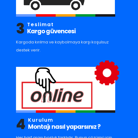
3
Teslimat
Kargo güvencesi
Kargoda kırılma ve kaybolmaya karşı koşulsuz
destek verir.
4
Kurulum
Montajı nasıl yaparsınız ?
Her harf arası boşluk farklıdır. Bunun çözümü için