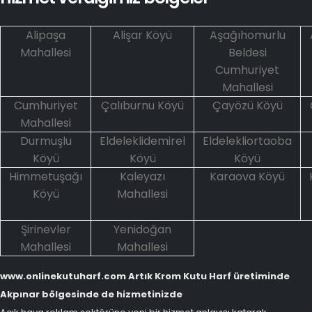
Alipaşa
Alişar Köyü
Aşağıhomurlu
Mahallesi
Beldesi
Cumhuriyet
Mahallesi
Cumhuriyet
Çalıburnu Köyü
Çayözü Köyü
Mahallesi
Durmuşlu
Eldeleklidemirel
Eldelekliortaoba
Köyü
Köyü
Köyü
Himmetuşağı
Kaleyazı
Karaova Köyü
Köyü
Mahallesi
Şirinevler
Yenidoğan
Mahallesi
Mahallesi
www.onlinekutuharf.com Artık Krom Kutu Harf üretiminde
Akpınar bölgesinde de hizmetinizde