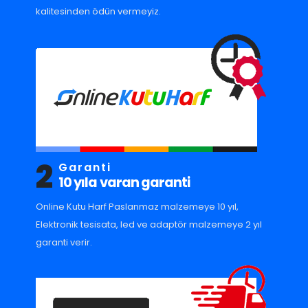
kalitesinden ödün vermeyiz.
2
Garanti
10 yıla varan garanti
Online Kutu Harf Paslanmaz malzemeye 10 yıl,
Elektronik tesisata, led ve adaptör malzemeye 2 yıl
garanti verir.