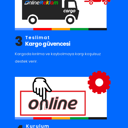
3
Teslimat
Kargo güvencesi
Kargoda kırılma ve kaybolmaya karşı koşulsuz
destek verir.
Kurulum