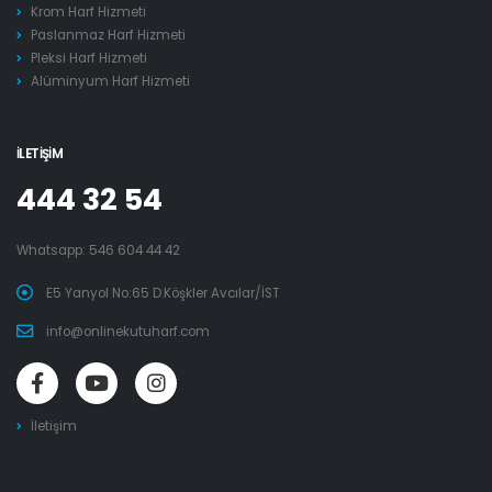
Krom Harf Hizmeti
Paslanmaz Harf Hizmeti
Pleksi Harf Hizmeti
Alüminyum Harf Hizmeti
İLETIŞIM
444 32 54
Whatsapp:
546 604 44 42
E5 Yanyol No:65 D.Köşkler Avcılar/İST
info@onlinekutuharf.com
İletişim