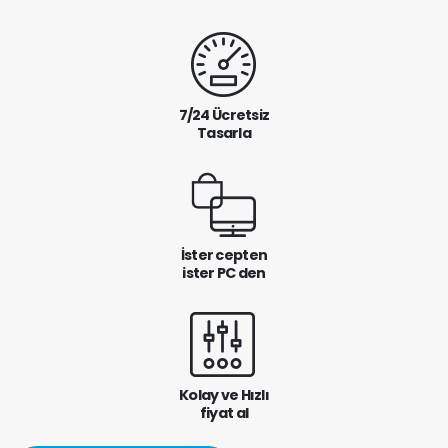
7/24 Ücretsiz
Tasarla
İster cepten
ister PC den
Kolay ve Hızlı
fiyat al