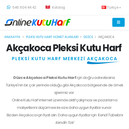
-
546 604 44 42
Katalog
Türkçe
ANASAYFA
PLEKSI KUTU HARF HIZMET ALANLARI
DÜZCE
AKÇAKOCA
Akçakoca Pleksi Kutu Harf
PLEKSİ KUTU HARF MERKEZİ
AKÇAKOCA
Düzce Akçakoca Pleksi Kutu Harf
için doğru adrestesiniz.
Türkiye'nin bir çok yerinde olduğu gibi Akçakoca bölgesinde de örnek
işlerimiz var.
Online Kutu Harf internet üzerinde aktif çalışması ve pazarlama
maliyetlerini düşürmesi ile size daha uygun fiyatlar sunar.
Bizden
Akçakoca
için fiyat alın. Daha uygun fiyatlar için
'Kendi Tabelanı
Kendin Tak'