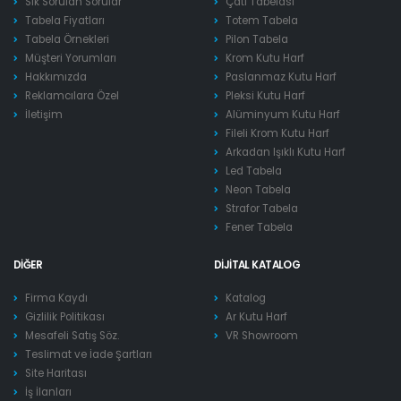
Sık Sorulan Sorular
Çatı Tabelası
Tabela Fiyatları
Totem Tabela
Tabela Örnekleri
Pilon Tabela
Müşteri Yorumları
Krom Kutu Harf
Hakkımızda
Paslanmaz Kutu Harf
Reklamcılara Özel
Pleksi Kutu Harf
İletişim
Alüminyum Kutu Harf
Fileli Krom Kutu Harf
Arkadan Işıklı Kutu Harf
Led Tabela
Neon Tabela
Strafor Tabela
Fener Tabela
DIĞER
DIJITAL KATALOG
Firma Kaydı
Katalog
Gizlilik Politikası
Ar Kutu Harf
Mesafeli Satış Söz.
VR Showroom
Teslimat ve İade Şartları
Site Haritası
İş İlanları