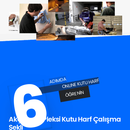
6
ADIMDA
ONLINE KUTU HARF
ÖĞRENIN
Akçakoca Pleksi Kutu Harf Çalışma
Şekli