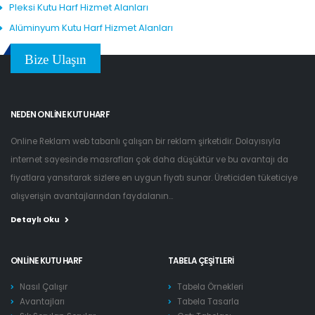
Pleksi Kutu Harf Hizmet Alanları
Alüminyum Kutu Harf Hizmet Alanları
Bize Ulaşın
NEDEN ONLINE KUTU HARF
Online Reklam web tabanlı çalışan bir reklam şirketidir. Dolayısıyla
internet sayesinde masrafları çok daha düşüktür ve bu avantajı da
fiyatlara yansıtarak sizlere en uygun fiyatı sunar. Üreticiden tüketiciye
alışverişin avantajlarından faydalanın...
Detaylı Oku
ONLINE KUTU HARF
TABELA ÇEŞITLERI
Nasıl Çalışır
Tabela Örnekleri
Avantajları
Tabela Tasarla