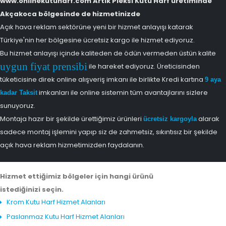
www.onlinekutuharf.com Artık Pleksi Kutu Harf üretiminde
Akçakoca bölgesinde de hizmetinizde
Açık hava reklam sektörüne yeni bir hizmet anlayışı katarak
Türkiye'nin her bölgesine ücretsiz kargo ile hizmet ediyoruz.
Bu hizmet anlayışı içinde kaliteden de ödün vermeden üstün kalite
uygun fiyat prensibi
ile hareket ediyoruz. Üreticisinden
tüketicisine direk online alışveriş imkanı ile birlikte Kredi kartına
9 aya
imkanları ile online sistemin tüm avantajlarını sizlere
kadar Taksit
sunuyoruz.
Montaja hazır bir şekilde ürettiğimiz ürünleri
alarak
ücretsiz kargoyla
sadece montaj işlemini yapıp siz de zahmetsiz, sıkıntısız bir şekilde
açık hava reklam hizmetimizden faydalanın.
Hizmet ettiğimiz bölgeler için hangi ürünü
istediğinizi seçin.
Krom Kutu Harf Hizmet Alanları
Paslanmaz Kutu Harf Hizmet Alanları