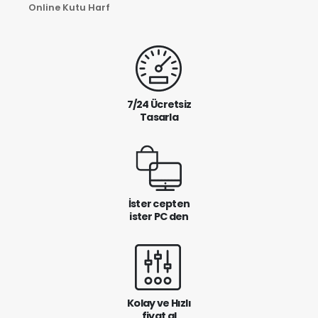
Online Kutu Harf
7/24 Ücretsiz
Tasarla
İster cepten
ister PC den
Kolay ve Hızlı
fiyat al