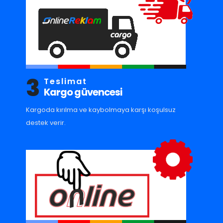
3
Teslimat
Kargo güvencesi
Kargoda kırılma ve kaybolmaya karşı koşulsuz
destek verir.