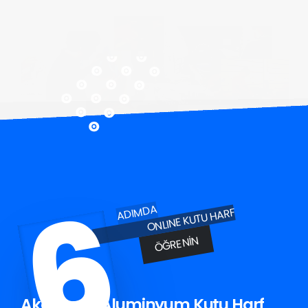
6
ADIMDA
ONLINE KUTU HARF
ÖĞRENIN
Akçakoca Aluminyum Kutu Harf