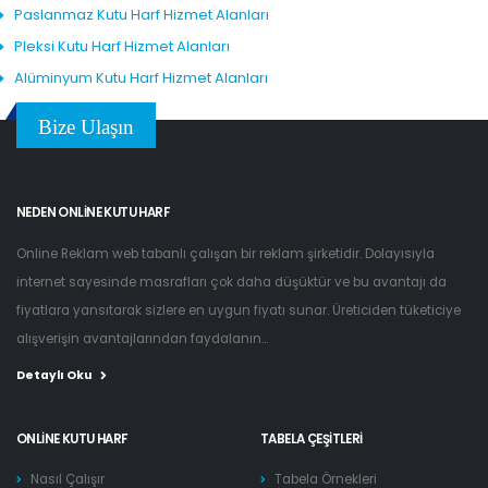
Paslanmaz Kutu Harf Hizmet Alanları
Pleksi Kutu Harf Hizmet Alanları
Alüminyum Kutu Harf Hizmet Alanları
Bize Ulaşın
NEDEN ONLINE KUTU HARF
Online Reklam web tabanlı çalışan bir reklam şirketidir. Dolayısıyla
internet sayesinde masrafları çok daha düşüktür ve bu avantajı da
fiyatlara yansıtarak sizlere en uygun fiyatı sunar. Üreticiden tüketiciye
alışverişin avantajlarından faydalanın...
Detaylı Oku
ONLINE KUTU HARF
TABELA ÇEŞITLERI
Nasıl Çalışır
Tabela Örnekleri