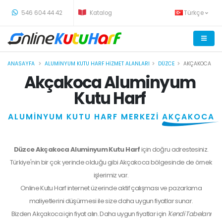
-
546 604 44 42
Katalog
Türkçe
ANASAYFA
ALUMINYUM KUTU HARF HIZMET ALANLARI
DÜZCE
AKÇAKOCA
Akçakoca Aluminyum
Kutu Harf
ALUMİNYUM KUTU HARF MERKEZİ
AKÇAKOCA
Düzce Akçakoca Aluminyum Kutu Harf
için doğru adrestesiniz.
Türkiye'nin bir çok yerinde olduğu gibi Akçakoca bölgesinde de örnek
işlerimiz var.
Online Kutu Harf internet üzerinde aktif çalışması ve pazarlama
maliyetlerini düşürmesi ile size daha uygun fiyatlar sunar.
Bizden
Akçakoca
için fiyat alın. Daha uygun fiyatlar için
'Kendi Tabelanı