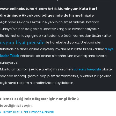
www.onlinekutuharf.com Artık Aluminyum Kutu Harf
üretiminde Akçakoca bölgesinde de hizmetinizde
Açık hava reklam sektörüne yeni bir hizmet anlayışı katarak
Türkiye'nin her bölgesine ücretsiz kargo ile hizmet ediyoruz.
Bu hizmet anlayışı içinde kaliteden de ödün vermeden üstün kalite
uygun fiyat prensibi
ile hareket ediyoruz. Üreticisinden
tüketicisine direk online alışveriş imkanı ile birlikte Kredi kartına
9 aya
imkanları ile online sistemin tüm avantajlarını sizlere
kadar Taksit
sunuyoruz.
Montaja hazır bir şekilde ürettiğimiz ürünleri
alarak
ücretsiz kargoyla
sadece montaj işlemini yapıp siz de zahmetsiz, sıkıntısız bir şekilde
açık hava reklam hizmetimizden faydalanın.
Hizmet ettiğimiz bölgeler için hangi ürünü
istediğinizi seçin.
Krom Kutu Harf Hizmet Alanları