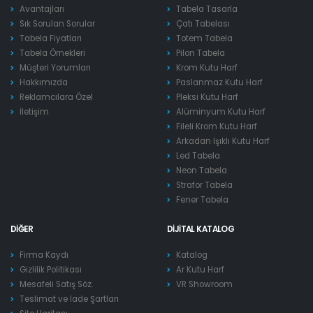
Avantajları
Tabela Tasarla
Sık Sorulan Sorular
Çatı Tabelası
Tabela Fiyatları
Totem Tabela
Tabela Örnekleri
Pilon Tabela
Müşteri Yorumları
Krom Kutu Harf
Hakkımızda
Paslanmaz Kutu Harf
Reklamcılara Özel
Pleksi Kutu Harf
İletişim
Alüminyum Kutu Harf
Fileli Krom Kutu Harf
Arkadan Işıklı Kutu Harf
Led Tabela
Neon Tabela
Strafor Tabela
Fener Tabela
DIĞER
DIJITAL KATALOG
Firma Kaydı
Katalog
Gizlilik Politikası
Ar Kutu Harf
Mesafeli Satış Söz.
VR Showroom
Teslimat ve İade Şartları