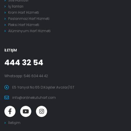
Site Haritası
İş İlanları
Krom Harf Hizmeti
Paslanmaz Harf Hizmeti
Pleksi Harf Hizmeti
Alüminyum Harf Hizmeti
İLETIŞIM
444 32 54
Whatsapp:
546 604 44 42
E5 Yanyol No:65 D.Köşkler Avcılar/İST
info@onlinekutuharf.com
İletişim