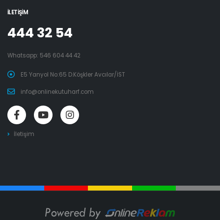
İLETIŞIM
444 32 54
Whatsapp:
546 604 44 42
E5 Yanyol No:65 D.Köşkler Avcılar/İST
info@onlinekutuharf.com
İletişim