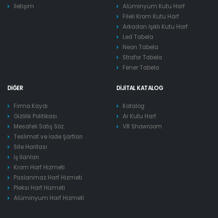
İletişim
Alüminyum Kutu Harf
Fileli Krom Kutu Harf
Arkadan Işıklı Kutu Harf
Led Tabela
Neon Tabela
Strafor Tabela
Fener Tabela
DIĞER
DIJITAL KATALOG
Firma Kaydı
Katalog
Gizlilik Politikası
Ar Kutu Harf
Mesafeli Satış Söz.
VR Showroom
Teslimat ve İade Şartları
Site Haritası
İş İlanları
Krom Harf Hizmeti
Paslanmaz Harf Hizmeti
Pleksi Harf Hizmeti
Alüminyum Harf Hizmeti