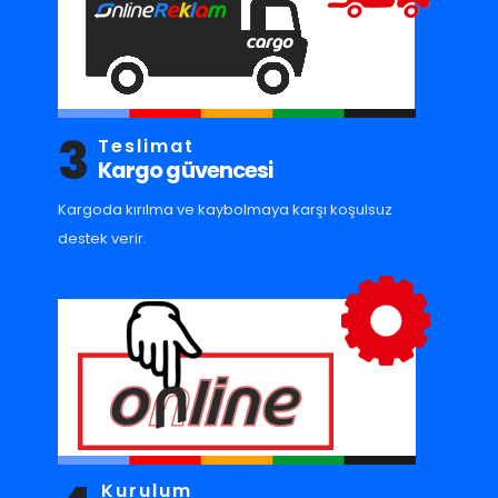
3
Teslimat
Kargo güvencesi
Kargoda kırılma ve kaybolmaya karşı koşulsuz
destek verir.
Kurulum