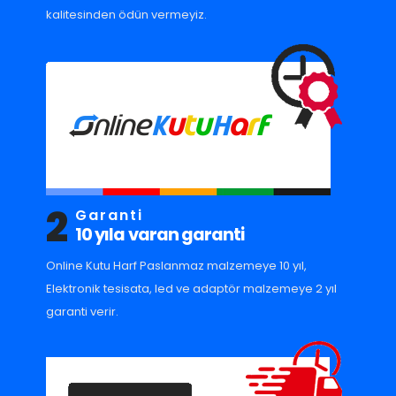
kalitesinden ödün vermeyiz.
2
Garanti
10 yıla varan garanti
Online Kutu Harf Paslanmaz malzemeye 10 yıl,
Elektronik tesisata, led ve adaptör malzemeye 2 yıl
garanti verir.