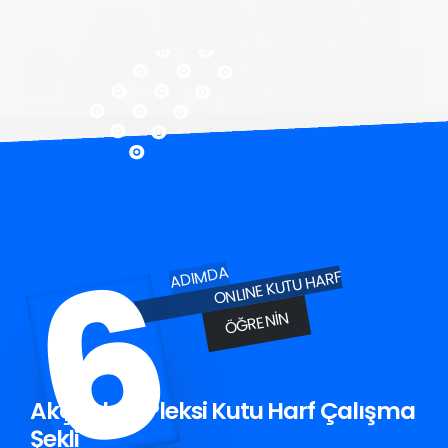
6
ADIMDA
ONLINE KUTU HARF
ÖĞRENIN
Akçaabat Pleksi Kutu Harf Çalışma
Şekli