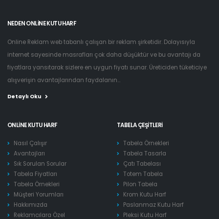
NEDEN ONLINE KUTU HARF
Online Reklam web tabanlı çalışan bir reklam şirketidir. Dolayısıyla
internet sayesinde masrafları çok daha düşüktür ve bu avantajı da
fiyatlara yansıtarak sizlere en uygun fiyatı sunar. Üreticiden tüketiciye
alışverişin avantajlarından faydalanın...
Detaylı Oku
ONLINE KUTU HARF
TABELA ÇEŞITLERI
Nasıl Çalışır
Tabela Örnekleri
Avantajları
Tabela Tasarla
Sık Sorulan Sorular
Çatı Tabelası
Tabela Fiyatları
Totem Tabela
Tabela Örnekleri
Pilon Tabela
Müşteri Yorumları
Krom Kutu Harf
Hakkımızda
Paslanmaz Kutu Harf
Reklamcılara Özel
Pleksi Kutu Harf