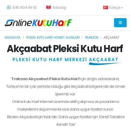
-
546 604 44 42
Katalog
Türkçe
ANASAYFA
PLEKSI KUTU HARF HIZMET ALANLARI
TRABZON
AKÇAABAT
Akçaabat Pleksi Kutu Harf
PLEKSİ KUTU HARF MERKEZİ
AKÇAABAT
Trabzon Akçaabat Pleksi Kutu Harf
için doğru adrestesiniz.
Türkiye'nin bir çok yerinde olduğu gibi Akçaabat bölgesinde de örnek
işlerimiz var.
Online Kutu Harf internet üzerinde aktif çalışması ve pazarlama
maliyetlerini düşürmesi ile size daha uygun fiyatlar sunar.
Bizden
Akçaabat
için fiyat alın. Daha uygun fiyatlar için
'Kendi Tabelanı
Kendin Tak'