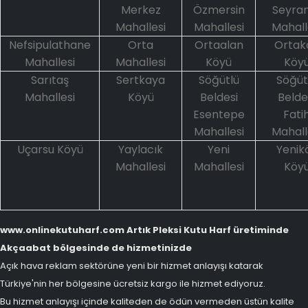
Merkez
Özmersin
Seyran
Mahallesi
Mahallesi
Mahall
Nefsipulathane
Orta
Ortaalan
Ortak
Mahallesi
Mahallesi
Köyü
Köy
Sarıtaş
Sertkaya
Söğütlü
Söğüt
Mahallesi
Köyü
Beldesi
Belde
Esentepe
Fati
Mahallesi
Mahall
Uçarsu Köyü
Yaylacık
Yeni
Yenik
Mahallesi
Mahallesi
Köy
www.onlinekutuharf.com Artık Pleksi Kutu Harf üretiminde
Akçaabat bölgesinde de hizmetinizde
Açık hava reklam sektörüne yeni bir hizmet anlayışı katarak
Türkiye'nin her bölgesine ücretsiz kargo ile hizmet ediyoruz.
Bu hizmet anlayışı içinde kaliteden de ödün vermeden üstün kalite