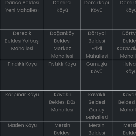
Darıca Beldesi
Demirci
Demirkapı
Demir
Yeni Mahallesi
Köyü
Köyü
Köy
Derecik
Doğanköy
Dörtyol
Dörty
Beldesi Yolbaşı
Beldesi
Beldesi
Belde
Mahallesi
Merkez
Erikli
Karaca
Mahallesi
Mahallesi
Mahall
Fındıklı Köyü
Fıstıklı Köyü
Gümüşlü
Helva
Köyü
Köy
Karpınar Köyü
Kavaklı
Kavaklı
Kavak
Beldesi Düz
Beldesi
Beldesi 
Mahallesi
Güney
Mahall
Mahallesi
Maden Köyü
Mersin
Mersin
Mers
Beldesi
Beldesi
Belde