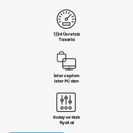
7/24 Ücretsiz
Tasarla
İster cepten
ister PC den
Kolay ve Hızlı
fiyat al