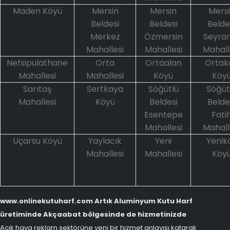
Maden Köyü
Mersin
Mersin
Mers
Beldesi
Beldesi
Belde
Merkez
Özmersin
Seyran
Mahallesi
Mahallesi
Mahall
Nefsipulathane
Orta
Ortaalan
Ortak
Mahallesi
Mahallesi
Köyü
Köy
Sarıtaş
Sertkaya
Söğütlü
Söğüt
Mahallesi
Köyü
Beldesi
Belde
Esentepe
Fati
Mahallesi
Mahall
Uçarsu Köyü
Yaylacık
Yeni
Yenik
Mahallesi
Mahallesi
Köy
www.onlinekutuharf.com Artık Aluminyum Kutu Harf
üretiminde Akçaabat bölgesinde de hizmetinizde
Açık hava reklam sektörüne yeni bir hizmet anlayışı katarak