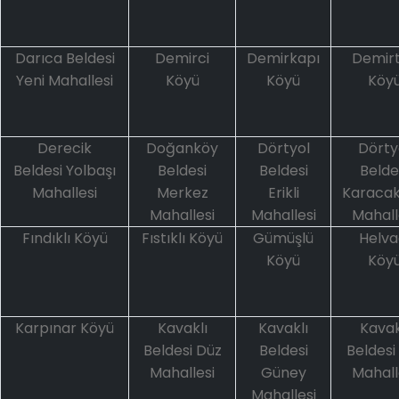
Darıca Beldesi
Demirci
Demirkapı
Demir
Yeni Mahallesi
Köyü
Köyü
Köy
Derecik
Doğanköy
Dörtyol
Dörty
Beldesi Yolbaşı
Beldesi
Beldesi
Belde
Mahallesi
Merkez
Erikli
Karaca
Mahallesi
Mahallesi
Mahall
Fındıklı Köyü
Fıstıklı Köyü
Gümüşlü
Helva
Köyü
Köy
Karpınar Köyü
Kavaklı
Kavaklı
Kavak
Beldesi Düz
Beldesi
Beldesi 
Mahallesi
Güney
Mahall
Mahallesi