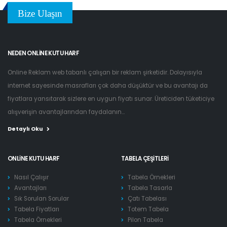
Bize Ulaşın
NEDEN ONLINE KUTU HARF
Online Reklam web tabanlı çalışan bir reklam şirketidir. Dolayısıyla
internet sayesinde masrafları çok daha düşüktür ve bu avantajı da
fiyatlara yansıtarak sizlere en uygun fiyatı sunar. Üreticiden tüketiciye
alışverişin avantajlarından faydalanın...
Detaylı Oku
ONLINE KUTU HARF
TABELA ÇEŞITLERI
Nasıl Çalışır
Tabela Örnekleri
Avantajları
Tabela Tasarla
Sık Sorulan Sorular
Çatı Tabelası
Tabela Fiyatları
Totem Tabela
Tabela Örnekleri
Pilon Tabela