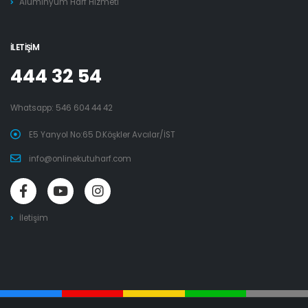
Alüminyum Harf Hizmeti
İLETIŞIM
444 32 54
Whatsapp:
546 604 44 42
E5 Yanyol No:65 D.Köşkler Avcılar/İST
info@onlinekutuharf.com
İletişim