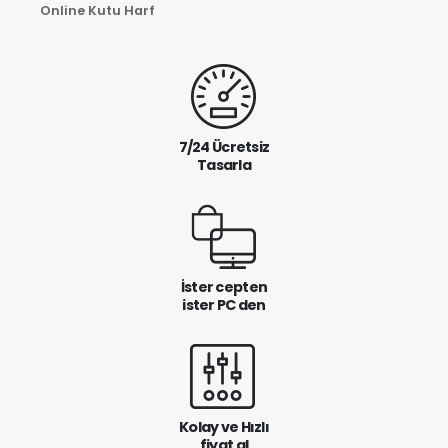
Online Kutu Harf
7/24 Ücretsiz
Tasarla
İster cepten
ister PC den
Kolay ve Hızlı
fiyat al