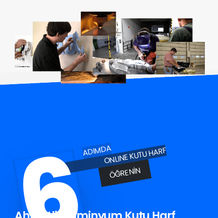
6
ADIMDA
ONLINE KUTU HARF
ÖĞRENIN
Ahmetli Aluminyum Kutu Harf