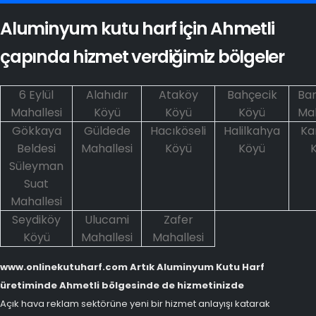
Aluminyum kutu harf için Ahmetli
çapında hizmet verdiğimiz bölgeler
6 Eylül
Alahıdır
Ataköy
Bahçecik
Ba
Mahallesi
Köyü
Köyü
Köyü
Mah
Gökkaya
Güldede
Hacıköseli
Halilkahya
Ka
Beldesi
Mahallesi
Köyü
Köyü
Süleyman
Suat
Mahallesi
Seydiköy
Ulucami
Zafer
Köyü
Mahallesi
Mahallesi
www.onlinekutuharf.com Artık Aluminyum Kutu Harf
üretiminde Ahmetli bölgesinde de hizmetinizde
Açık hava reklam sektörüne yeni bir hizmet anlayışı katarak