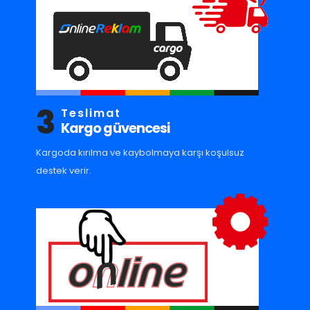
3
Teslimat
Kargo güvencesi
Kargoda kırılma ve kaybolmaya karşı koşulsuz
destek verir.