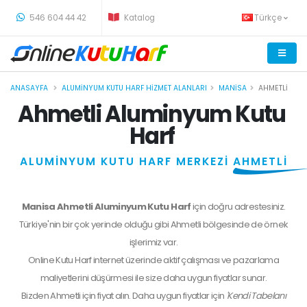
-
546 604 44 42
Katalog
Türkçe
ANASAYFA
ALUMINYUM KUTU HARF HIZMET ALANLARI
MANISA
AHMETLI
Ahmetli Aluminyum Kutu
Harf
ALUMİNYUM KUTU HARF MERKEZİ
AHMETLİ
Manisa Ahmetli Aluminyum Kutu Harf
için doğru adrestesiniz.
Türkiye'nin bir çok yerinde olduğu gibi Ahmetli bölgesinde de örnek
işlerimiz var.
Online Kutu Harf internet üzerinde aktif çalışması ve pazarlama
maliyetlerini düşürmesi ile size daha uygun fiyatlar sunar.
Bizden
Ahmetli
için fiyat alın. Daha uygun fiyatlar için
'Kendi Tabelanı