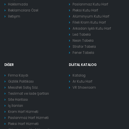
Hakkımızda
Paslanmaz Kutu Harf
Reklamcılara Özel
Pleksi Kutu Harf
İletişim
Alüminyum Kutu Harf
Fileli Krom Kutu Harf
Arkadan Işıklı Kutu Harf
Led Tabela
Neon Tabela
Strafor Tabela
Fener Tabela
DIĞER
DIJITAL KATALOG
Firma Kaydı
Katalog
Gizlilik Politikası
Ar Kutu Harf
Mesafeli Satış Söz.
VR Showroom
Teslimat ve İade Şartları
Site Haritası
İş İlanları
Krom Harf Hizmeti
Paslanmaz Harf Hizmeti
Pleksi Harf Hizmeti