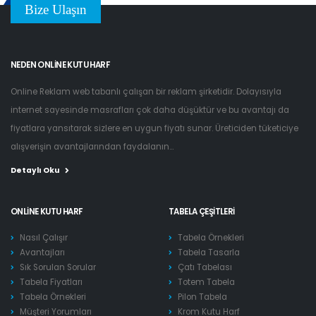
Bize Ulaşın
NEDEN ONLINE KUTU HARF
Online Reklam web tabanlı çalışan bir reklam şirketidir. Dolayısıyla
internet sayesinde masrafları çok daha düşüktür ve bu avantajı da
fiyatlara yansıtarak sizlere en uygun fiyatı sunar. Üreticiden tüketiciye
alışverişin avantajlarından faydalanın...
Detaylı Oku
ONLINE KUTU HARF
TABELA ÇEŞITLERI
Nasıl Çalışır
Tabela Örnekleri
Avantajları
Tabela Tasarla
Sık Sorulan Sorular
Çatı Tabelası
Tabela Fiyatları
Totem Tabela
Tabela Örnekleri
Pilon Tabela
Müşteri Yorumları
Krom Kutu Harf