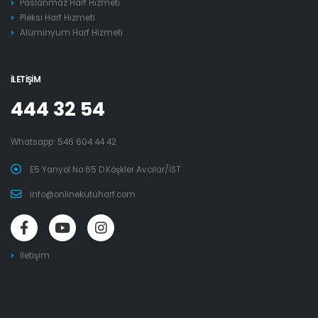
Paslanmaz Harf Hizmeti
Pleksi Harf Hizmeti
Alüminyum Harf Hizmeti
İLETIŞIM
444 32 54
Whatsapp:
546 604 44 42
E5 Yanyol No:65 D.Köşkler Avcılar/İST
info@onlinekutuharf.com
İletişim