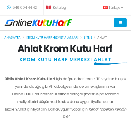
-
546 604 44 42
Katalog
Türkçe
ANASAYFA
KROM KUTU HARF HIZMET ALANLARI
BITLIS
AHLAT
Ahlat Krom Kutu Harf
KROM KUTU HARF MERKEZİ
AHLAT
Bitlis Ahlat Krom Kutu Harf
için doğru adrestesiniz. Türkiye'nin bir çok
yerinde olduğu gibi Ahlat bölgesinde de örnek işlerimiz var.
Online Kutu Harf internet üzerinde aktif çalışması ve pazarlama
maliyetlerini düşürmesi ile size daha uygun fiyatlar sunar.
Bizden
Ahlat
için fiyat alın. Daha uygun fiyatlar için
'Kendi Tabelanı Kendin
Tak'