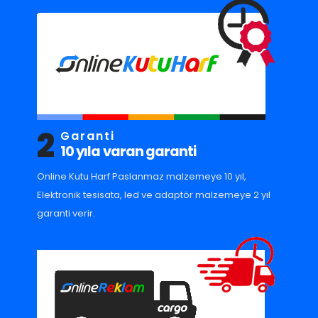
2
Garanti
10 yıla varan garanti
Online Kutu Harf Paslanmaz malzemeye 10 yıl,
Elektronik tesisata, led ve adaptör malzemeye 2 yıl
garanti verir.