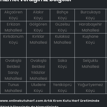
Akçaören
Alakır
Bahçe
Burcukaya
Köyü
Köyü
Köyü
Köyü
Erkizan
Gölgören
Güzelsu
Harabaşehir
Mahallesi
Köyü
Köyü
Mahallesi
Kırkdönüm
Kırklar
Kulaksız
Kuşhane
Köyü
Mahallesi
Mahallesi
Köyü
Ovakışla
Ovakışla
Saka
Selçuklu
Beldesi
Beldesi
Köyü
Mahallesi
Saray
Yıldızlar
Mahallesi
Mahallesi
Tunus
Uludere
Yeniköprü
Yoğurtyemez
Mahallesi
Köyü
Köyü
Köyü
www.onlinekutuharf.com Artık Krom Kutu Harf üretiminde
Ahlat bölgesinde de hizmetinizde