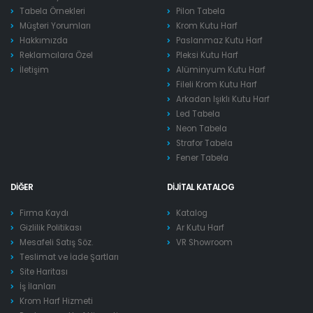
Tabela Örnekleri
Pilon Tabela
Müşteri Yorumları
Krom Kutu Harf
Hakkımızda
Paslanmaz Kutu Harf
Reklamcılara Özel
Pleksi Kutu Harf
İletişim
Alüminyum Kutu Harf
Fileli Krom Kutu Harf
Arkadan Işıklı Kutu Harf
Led Tabela
Neon Tabela
Strafor Tabela
Fener Tabela
DIĞER
DIJITAL KATALOG
Firma Kaydı
Katalog
Gizlilik Politikası
Ar Kutu Harf
Mesafeli Satış Söz.
VR Showroom
Teslimat ve İade Şartları
Site Haritası
İş İlanları
Krom Harf Hizmeti