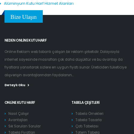
Alüminyum Kutu Harf Hizmet Alanları
Bize Ulaşın
NEDEN ONLINE KUTU HARF
Online Reklam web tabanlı çalışan bir reklam şirketidir. Dolayısıyla
internet sayesinde masrafları çok daha düşüktür ve bu avantajı da
fiyatlara yansıtarak sizlere en uygun fiyatı sunar. Üreticiden tüketiciye
alışverişin avantajlarından faydalanın...
Detaylı Oku
ONLINE KUTU HARF
TABELA ÇEŞITLERI
Nasıl Çalışır
Tabela Örnekleri
Avantajları
Tabela Tasarla
Sık Sorulan Sorular
Çatı Tabelası
Tabela Fiyatları
Totem Tabela