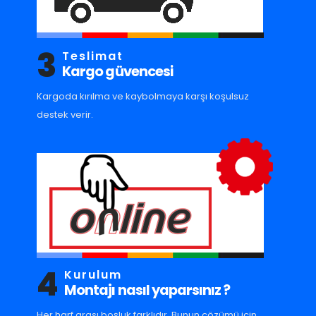
3
Teslimat
Kargo güvencesi
Kargoda kırılma ve kaybolmaya karşı koşulsuz
destek verir.
4
Kurulum
Montajı nasıl yaparsınız ?
Her harf arası boşluk farklıdır. Bunun çözümü için