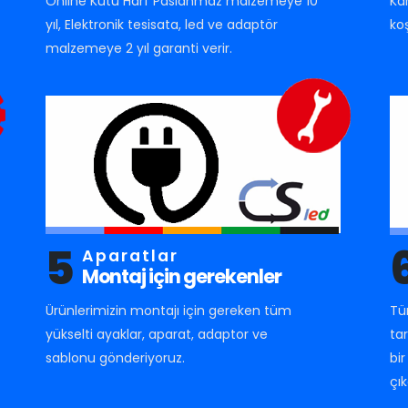
Online Kutu Harf Paslanmaz malzemeye 10
Ka
yıl, Elektronik tesisata, led ve adaptör
ko
malzemeye 2 yıl garanti verir.
5
Aparatlar
Montaj için gerekenler
Ürünlerimizin montajı için gereken tüm
Tü
yükselti ayaklar, aparat, adaptor ve
ta
sablonu gönderiyoruz.
bi
çık