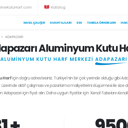
lineKutuHarf.com
Katalog
NASIL ÇALIŞIR
AVANTAJLARI
SSS
TABELA ÖRNEKLERI
HAK
ADAPAZARI
apazarı Aluminyum Kutu H
ALUMİNYUM KUTU HARF MERKEZİ
ADAPAZARI
u Harf
için doğru adrestesiniz. Türkiye'nin bir çok yerinde olduğu gibi Ad
 üzerinde aktif çalışması ve pazarlama maliyetlerini düşürmesi ile size 
en
Adapazarı
için fiyat alın. Daha uygun fiyatlar için
'Kendi Tabelanı Kendi
1 +
950