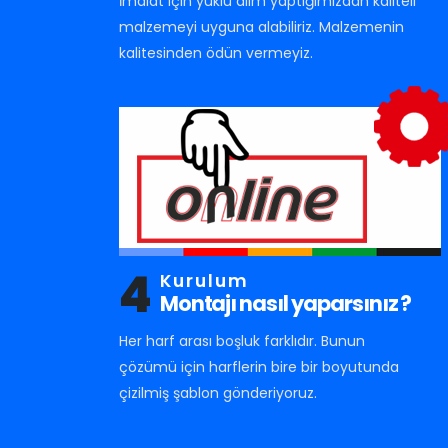
İmalat için yüklü alım yaptığımızdan kaliteli
malzemeyi uyguna alabiliriz. Malzemenin
kalitesinden ödün vermeyiz.
4
Kurulum
Montajı nasıl yaparsınız ?
Her harf arası boşluk farklıdır. Bunun
çözümü için harflerin bire bir boyutunda
çizilmiş şablon gönderiyoruz.