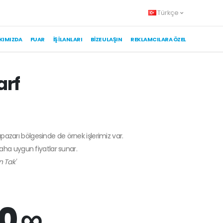
Türkçe
KIMIZDA
FUAR
İŞ İLANLARI
BIZE ULAŞIN
REKLAMCILARA ÖZEL
arf
apazarı bölgesinde de örnek işlerimiz var.
daha uygun fiyatlar sunar.
n Tak'
0 ∞