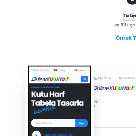
Türkiye
ve 911 ilç
Örnek T