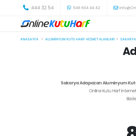
-
444 32 54
546 604 44 42
info@On
ANASAYFA
ALUMINYUM KUTU HARF HIZMET ALANLARI
SAKARYA
Ad
Sakarya Adapazarı Aluminyum Kut
Online Kutu Harf internet
Bizd
8