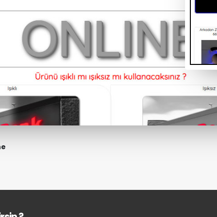
ne
rsin ?