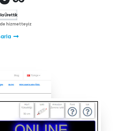
a Ürettik
nde hizmetteyiz
arla