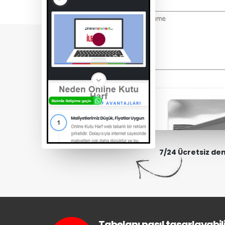
7/24 Ücretsiz de
Tabelanı nasıl tasarlayabili