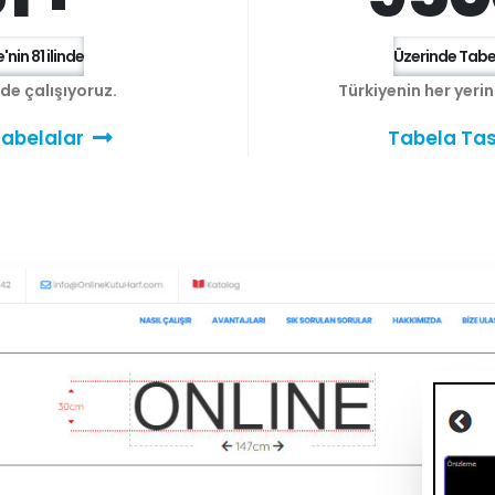
'nin 81 ilinde
Üzerinde Tabel
e de çalışıyoruz.
Türkiyenin her yeri
abelalar
Tabela Tas