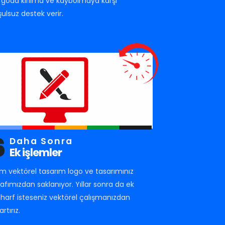
rgoda kırılma ve kaybolmaya karşı
şulsuz destek verir.
6
Daha Sonra
Ek işlemler
m vektörel tasarım logo ve tasarımınız
rafımızdan saklanıyor. Yıllar sonra da ek
r harf isteseniz vektörel çalışmanızdan
artırız.