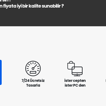
fiyata iyi bir kalite sunabilir ?
7/24 Ücretsiz
İster cepten
Tasarla
ister PC den