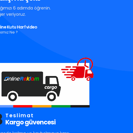
tığımızı 6 adımda öğrenin.
er veriyoruz.
ine Kutu Harf video
kımız Ne ?
3
Teslimat
Kargo güvencesi