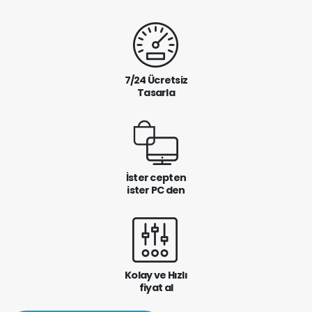
7/24 Ücretsiz
Tasarla
İster cepten
ister PC den
Kolay ve Hızlı
fiyat al