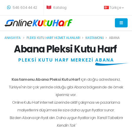
-
546 604 44 42
Katalog
Türkçe
ANASAYFA
PLEKSI KUTU HARF HIZMET ALANLARI
KASTAMONU
ABANA
Abana Pleksi Kutu Harf
PLEKSİ KUTU HARF MERKEZİ
ABANA
Kastamonu Abana Pleksi Kutu Harf
için doğru adrestesiniz.
Türkiye'nin bir çok yerinde olduğu gibi Abana bölgesinde de örnek
işlerimiz var.
Online Kutu Harf internet üzerinde aktif çalışması ve pazarlama
maliyetlerini düşürmesi ile size daha uygun fiyatlar sunar.
Bizden
Abana
için fiyat alın. Daha uygun fiyatlar için
'Kendi Tabelanı
Kendin Tak'