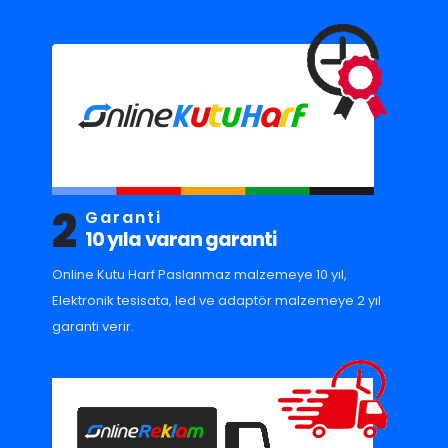
2
Garanti
10 yıla varan garanti
Online Kutu Harf Paslanmaz malzemeye 10 yıl,
Elektronik tesisata, led ve adaptör malzemeye 2 yıl
garanti verir.