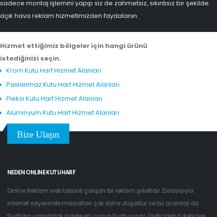
sadece montaj işlemini yapıp siz de zahmetsiz, sıkıntısız bir şekilde
açık hava reklam hizmetimizden faydalanın.
Hizmet ettiğimiz bölgeler için hangi ürünü
istediğinizi seçin.
Krom Kutu Harf Hizmet Alanları
Paslanmaz Kutu Harf Hizmet Alanları
Pleksi Kutu Harf Hizmet Alanları
Alüminyum Kutu Harf Hizmet Alanları
Bize Ulaşın
NEDEN ONLINE KUTU HARF
Online Reklam web tabanlı çalışan bir reklam şirketidir. Dolayısıyla
internet sayesinde masrafları çok daha düşüktür ve bu avantajı da
fiyatlara yansıtarak sizlere en uygun fiyatı sunar. Üreticiden tüketiciye