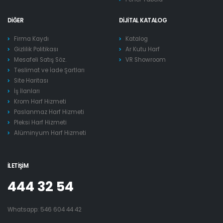
DIĞER
DIJITAL KATALOG
Firma Kaydı
Katalog
Gizlilik Politikası
Ar Kutu Harf
Mesafeli Satış Söz.
VR Showroom
Teslimat ve İade Şartları
Site Haritası
İş İlanları
Krom Harf Hizmeti
Paslanmaz Harf Hizmeti
Pleksi Harf Hizmeti
Alüminyum Harf Hizmeti
İLETIŞIM
444 32 54
Whatsapp:
546 604 44 42