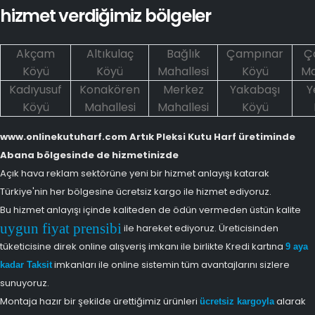
hizmet verdiğimiz bölgeler
Akçam
Altıkulaç
Bağlık
Çampınar
Ça
Köyü
Köyü
Mahallesi
Köyü
Ma
Kadıyusuf
Konakören
Merkez
Yakabaşı
Y
Köyü
Mahallesi
Mahallesi
Köyü
www.onlinekutuharf.com Artık Pleksi Kutu Harf üretiminde
Abana bölgesinde de hizmetinizde
Açık hava reklam sektörüne yeni bir hizmet anlayışı katarak
Türkiye'nin her bölgesine ücretsiz kargo ile hizmet ediyoruz.
Bu hizmet anlayışı içinde kaliteden de ödün vermeden üstün kalite
uygun fiyat prensibi
ile hareket ediyoruz. Üreticisinden
tüketicisine direk online alışveriş imkanı ile birlikte Kredi kartına
9 aya
imkanları ile online sistemin tüm avantajlarını sizlere
kadar Taksit
sunuyoruz.
Montaja hazır bir şekilde ürettiğimiz ürünleri
alarak
ücretsiz kargoyla