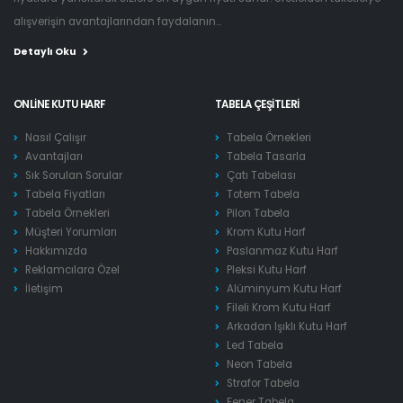
alışverişin avantajlarından faydalanın...
Detaylı Oku
ONLINE KUTU HARF
TABELA ÇEŞITLERI
Nasıl Çalışır
Tabela Örnekleri
Avantajları
Tabela Tasarla
Sık Sorulan Sorular
Çatı Tabelası
Tabela Fiyatları
Totem Tabela
Tabela Örnekleri
Pilon Tabela
Müşteri Yorumları
Krom Kutu Harf
Hakkımızda
Paslanmaz Kutu Harf
Reklamcılara Özel
Pleksi Kutu Harf
İletişim
Alüminyum Kutu Harf
Fileli Krom Kutu Harf
Arkadan Işıklı Kutu Harf
Led Tabela
Neon Tabela
Strafor Tabela
Fener Tabela