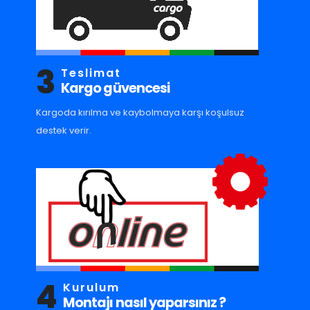
3
Teslimat
Kargo güvencesi
Kargoda kırılma ve kaybolmaya karşı koşulsuz
destek verir.
4
Kurulum
Montajı nasıl yaparsınız ?