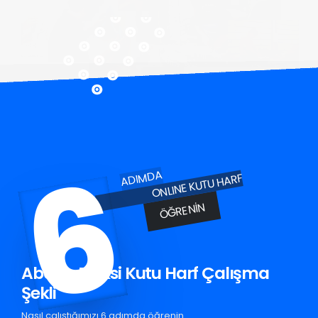
6
ADIMDA
ONLINE KUTU HARF
ÖĞRENIN
Abana Pleksi Kutu Harf Çalışma
Şekli
Nasıl çalıştığımızı 6 adımda öğrenin.