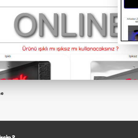
ne
rsin ?