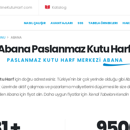
lineKutuHarf.com
Katalog
NASIL ÇALIŞIR
AVANTAJLARI
SSS
TABELA ÖRNEKLERI
HAK
ONU
ABANA
Abana Paslanmaz Kutu Har
PASLANMAZ KUTU HARF MERKEZİ
ABANA
tu Harf
için doğru adrestesiniz. Türkiye'nin bir çok yerinde olduğu gibi A
 üzerinde aktif çalışması ve pazarlama maliyetlerini düşürmesi ile size 
zden
Abana
için fiyat alın. Daha uygun fiyatlar için
'Kendi Tabelanı Kendin 
1 +
950