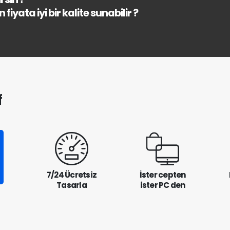
fiyata iyi bir kalite sunabilir ?
f
7/24 Ücretsiz
İster cepten
Tasarla
ister PC den