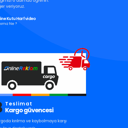
tığımızı 6 adımda öğrenin.
er veriyoruz.
ine Kutu Harf video
kımız Ne ?
3
Teslimat
Kargo güvencesi
rgoda kırılma ve kaybolmaya karşı