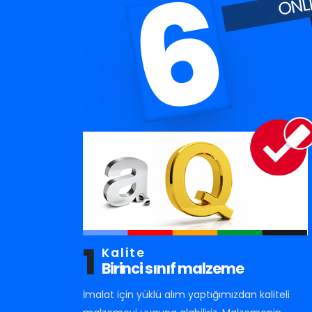
6
1
Kalite
Birinci sınıf malzeme
İmalat için yüklü alım yaptığımızdan kaliteli