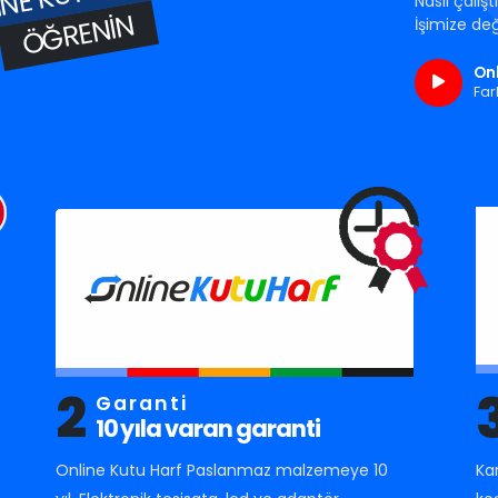
Nasıl çalış
ÖĞRENIN
İşimize değ
Onl
Far
2
Garanti
10 yıla varan garanti
Online Kutu Harf Paslanmaz malzemeye 10
Ka