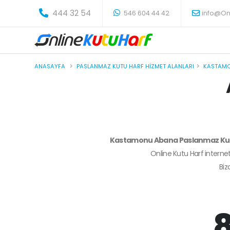
-
444 32 54
546 604 44 42
info@On
ANASAYFA
PASLANMAZ KUTU HARF HIZMET ALANLARI
KASTAM
Kastamonu Abana Paslanmaz Ku
Online Kutu Harf internet
Bi
8