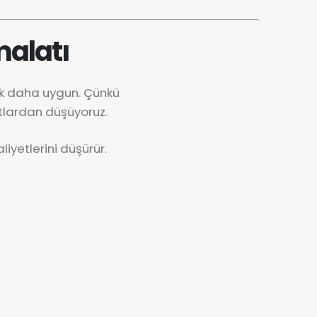
malatı
ok daha uygun. Çünkü
tlardan düşüyoruz.
iyetlerini düşürür.