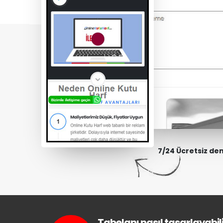
7/24 Ücretsiz de
Tabelanı nasıl tasarlayabili