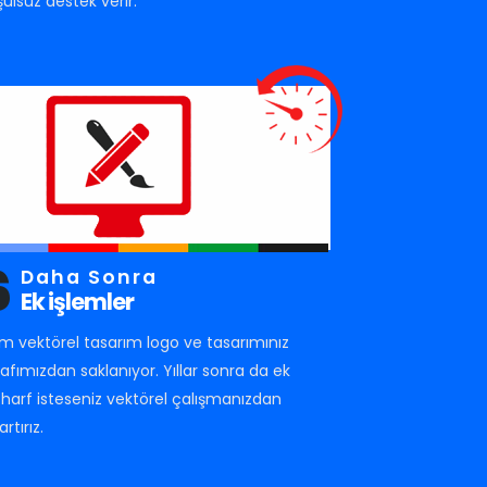
şulsuz destek verir.
6
Daha Sonra
Ek işlemler
m vektörel tasarım logo ve tasarımınız
rafımızdan saklanıyor. Yıllar sonra da ek
r harf isteseniz vektörel çalışmanızdan
artırız.