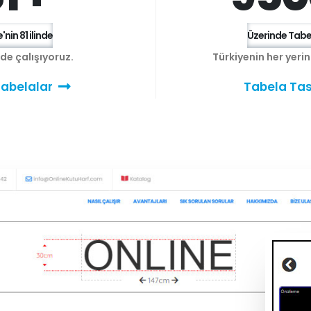
'nin 81 ilinde
Üzerinde Tabel
e de çalışıyoruz.
Türkiyenin her yeri
abelalar
Tabela Tas