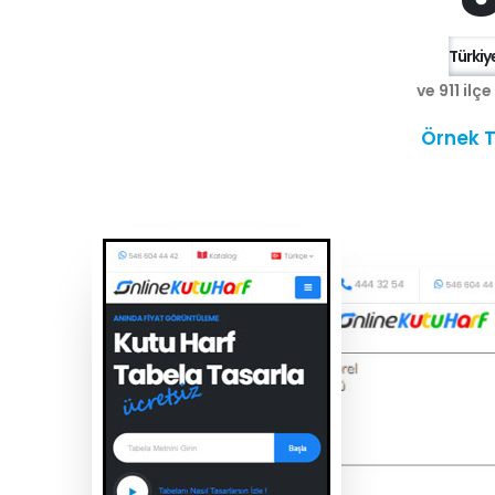
Türkiye
ve 911 ilç
Örnek T