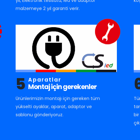
yıl, Elektronik tesisata, led ve adaptör
ko
malzemeye 2 yıl garanti verir.
5
Aparatlar
Montaj için gerekenler
Ürünlerimizin montajı için gereken tüm
Tü
yükselti ayaklar, aparat, adaptor ve
ta
sablonu gönderiyoruz.
bi
çık