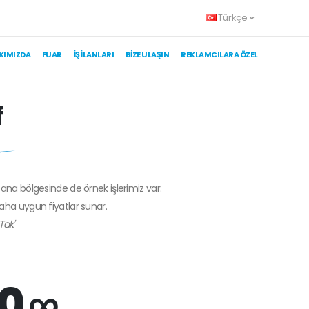
Türkçe
KIMIZDA
FUAR
İŞ İLANLARI
BIZE ULAŞIN
REKLAMCILARA ÖZEL
f
bana bölgesinde de örnek işlerimiz var.
daha uygun fiyatlar sunar.
Tak'
0 ∞